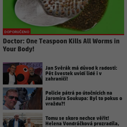
Doctor: One Teaspoon Kills All Worms in
Your Body!
Jan Svěrák má důvod k radosti:
Pět švestek uvidí lidé i v
zahraničí!
Policie pátrá po útočnících na
Jaromíra Soukupa: Byl to pokus o
vraždu?!
Tomu se skoro nechce věřit!
Helena Vondráčková prozradila,