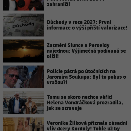
zahraničí!
Důchody v roce 2027: První
informace o výši příští valorizace!
Zatmění Slunce a Perseidy
najednou: Výjimečná podívaná se
blíží!
Policie pátrá po útočnících na
Jaromíra Soukupa: Byl to pokus o
vraždu?!
Tomu se skoro nechce věřit!
Helena Vondráčková prozradila,
jak se stravuje
Veronika Žilková přiznala zásadní
vliv dcery Korduly! Tohle už by