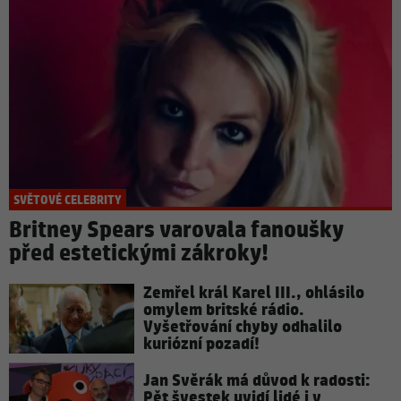
SVĚTOVÉ CELEBRITY
Britney Spears varovala fanoušky
před estetickými zákroky!
Zemřel král Karel III., ohlásilo
omylem britské rádio.
Vyšetřování chyby odhalilo
kuriózní pozadí!
Jan Svěrák má důvod k radosti:
Pět švestek uvidí lidé i v