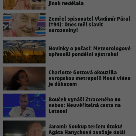
jinak nedělala
Zemřel spisovatel Vladimír Páral
(†94): Dnes měl slavit
narozeniny!
Novinky o počasí: Meteorologové
upřesnili pondělní výstrahu!
Charlotte Gottová okouzlila
evropskou metropoli! Nové video
je důkazem
Bouček vynáší Ztraceného do
nebes: Neuvěřitelná cesta na
Letnou!
Jaromír Soukup terčem útoku!
Agáta Hanychová zvažuje další