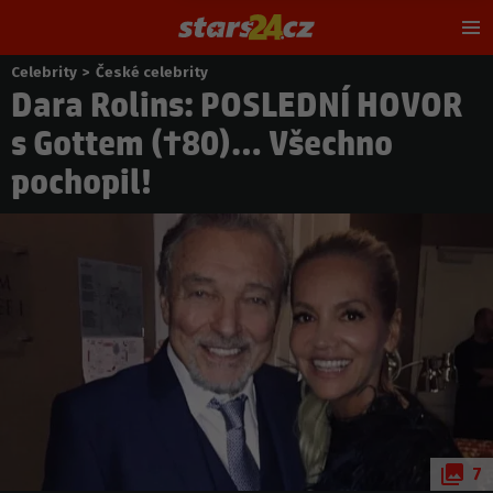
Hl
m
Celebrity
>
České celebrity
Nacházíte
Dara Rolins: POSLEDNÍ HOVOR
se
zde:
s Gottem (†80)… Všechno
pochopil!
7