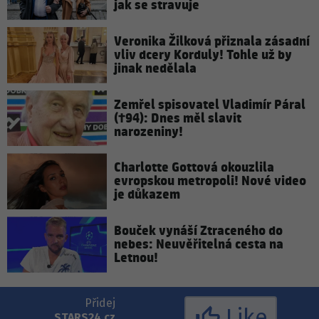
jak se stravuje
Veronika Žilková přiznala zásadní
vliv dcery Korduly! Tohle už by
jinak nedělala
Zemřel spisovatel Vladimír Páral
(†94): Dnes měl slavit
narozeniny!
Charlotte Gottová okouzlila
evropskou metropoli! Nové video
je důkazem
Bouček vynáší Ztraceného do
nebes: Neuvěřitelná cesta na
Letnou!
Přidej
Like
STARS24.cz