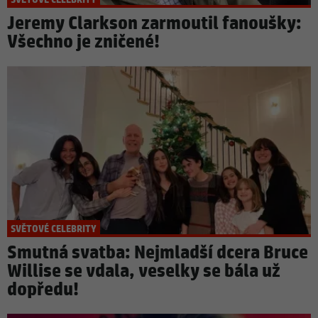
SVĚTOVÉ CELEBRITY
Jeremy Clarkson zarmoutil fanoušky:
Všechno je zničené!
SVĚTOVÉ CELEBRITY
Smutná svatba: Nejmladší dcera Bruce
Willise se vdala, veselky se bála už
dopředu!