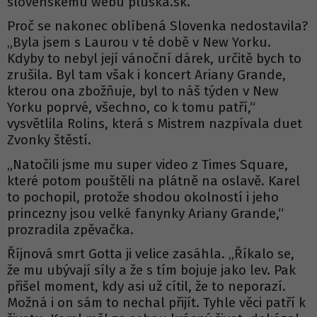
slovenskému webu pluska.sk.
Proč se nakonec oblíbená Slovenka nedostavila?
„Byla jsem s Laurou v té době v New Yorku.
Kdyby to nebyl její vánoční dárek, určitě bych to
zrušila. Byl tam však i koncert Ariany Grande,
kterou ona zbožňuje, byl to náš týden v New
Yorku poprvé, všechno, co k tomu patří,“
vysvětlila Rolins, která s Mistrem nazpívala duet
Zvonky štěstí.
„Natočili jsme mu super video z Times Square,
které potom pouštěli na plátně na oslavě. Karel
to pochopil, protože shodou okolností i jeho
princezny jsou velké fanynky Ariany Grande,“
prozradila zpěvačka.
Říjnová smrt Gotta ji velice zasáhla. „Říkalo se,
že mu ubývají síly a že s tím bojuje jako lev. Pak
přišel moment, kdy asi už cítil, že to neporazí.
Možná i on sám to nechal přijít. Tyhle věci patří k