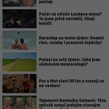
postup
Požár na střeše Landova domu?
To jsme ještě neviděli, říkají
hasiči!
Horoskop na tento týden: Osobní
růst, vztahy i pracovní úspěchy!
Počasí na celý týden: Jaká jsou
očekávání meteorologů?
Pat a Mat slaví 50 let a vracejí se
na venkov!
Tajemství Dominiky Gottové: Táta
zpěvák nebyl jediným slavným