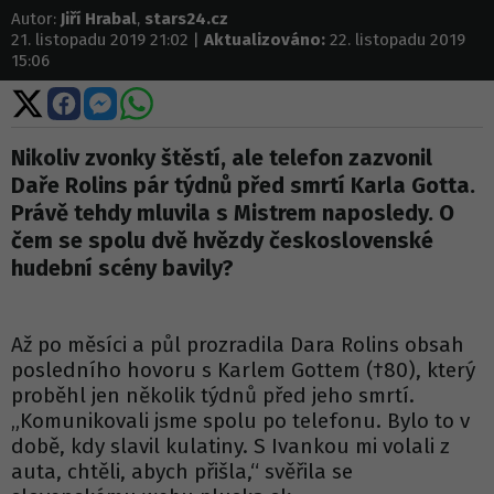
Autor:
Jiří Hrabal
,
stars24.cz
21. listopadu 2019 21:02 |
Aktualizováno:
22. listopadu 2019
15:06
Sdílet
Sdílet
Sdílet
Sdílet
na
na
na
na
X
Facebooku
Messengeru
WhatsApp
Nikoliv zvonky štěstí, ale telefon zazvonil
Daře Rolins pár týdnů před smrtí Karla Gotta.
Právě tehdy mluvila s Mistrem naposledy. O
čem se spolu dvě hvězdy československé
hudební scény bavily?
Až po měsíci a půl prozradila Dara Rolins obsah
posledního hovoru s Karlem Gottem (†80), který
proběhl jen několik týdnů před jeho smrtí.
„Komunikovali jsme spolu po telefonu. Bylo to v
době, kdy slavil kulatiny. S Ivankou mi volali z
auta, chtěli, abych přišla,“ svěřila se