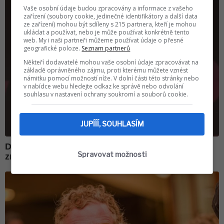
Vaše osobní údaje budou zpracovány a informace z vašeho
zařízení (soubory cookie, jedinečné identifikátory a další data
ze zařízení) mohou být sdíleny s 215 partnera, kteří je mohou
ukládat a používat, nebo je může používat konkrétně tento
web. My i naši partneři můžeme používat údaje o přesné
geografické poloze.
Seznam partnerů
Někteří dodavatelé mohou vaše osobní údaje zpracovávat na
základě oprávněného zájmu, proti kterému můžete vznést
námitku pomocí možností níže. V dolní části této stránky nebo
v nabídce webu hledejte odkaz ke správě nebo odvolání
souhlasu v nastavení ochrany soukromí a souborů cookie.
JUPÍÍÍ, SOUHLASÍM
Spravovat možnosti