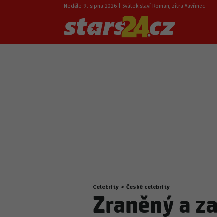
Neděle 9. srpna 2026 | Svátek slaví Roman, zítra Vavřinec
Celebrity
>
České celebrity
Nacházíte
Zraněný a z
se
zde: