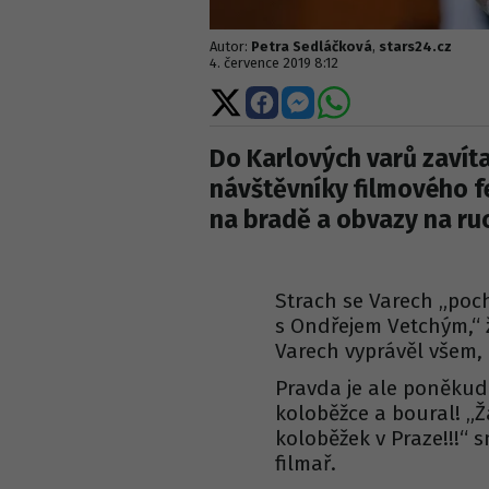
Autor:
Petra Sedláčková
,
stars24.cz
4. července 2019 8:12
Sdílet
Sdílet
Sdílet
Sdílet
na
na
na
na
X
Facebooku
Messengeru
WhatsApp
Do Karlových varů zavítal 
návštěvníky filmového f
na bradě a obvazy na ru
Strach se Varech „poch
s Ondřejem Vetchým,“ ž
Varech vyprávěl všem, 
Pravda je ale poněkud 
koloběžce a boural! „
koloběžek v Praze!!!“ 
filmař.