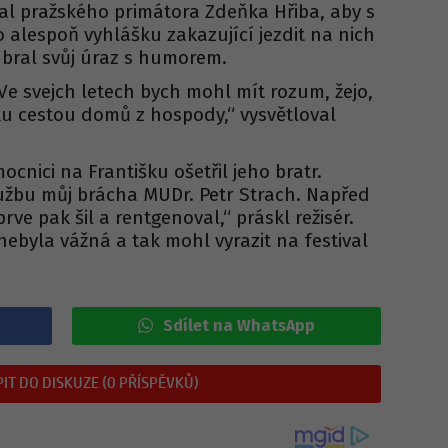
val pražského primátora Zdeňka Hřiba, aby s
 alespoň vyhlášku zakazující jezdit na nich
“ bral svůj úraz s humorem.
„Ve svejch letech bych mohl mít rozum, žejo,
ku cestou domů z hospody,“ vysvětloval
cnici na Františku ošetřil jeho bratr.
lužbu můj brácha MUDr. Petr Strach. Napřed
rve pak šil a rentgenoval,“ práskl režisér.
nebyla vážná a tak mohl vyrazit na festival
Sdílet na WhatsApp
IT DO DISKUZE (0 PŘÍSPĚVKŮ)