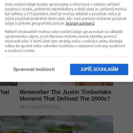
Vaše osobní údaje budou zpracovány a informace z vašeho zařízení
(soubory cookie, jedinečné identifikátory a další data ze zařízení) mohou
být sdíleny s 215 partnera, kteří je mohou ukládat a používat, nebo je
může používat konkrétně tento web. My i naši partneři můžeme používat
údaje o přesné geografické poloze.
Seznam partnerů
Někteří dodavatelé mohou vaše osobní údaje zpracovávat na základě
oprávněného zájmu, proti kterému můžete vznést námitku pomocí
možností níže. V dolní části této stránky nebo v nabídce webu hledejte
odkaz ke správě nebo odvolání souhlasu v nastavení ochrany soukromí
a souborů cookie.
Spravovat možnosti
JUPÍÍÍ, SOUHLASÍM