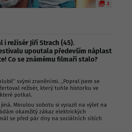
2
i režisér Jiří Strach (45).
estivalu upoutala především náplast
ce! Co se známému filmaři stalo?
lubil“ svými zraněními. „Popral jsem se
ertoval režisér, který tuhle historku ve
které potkal.
jiná. Minulou sobotu si vyrazil na výlet na
Žádám okamžitý zákaz elektrických
smál se před pár dny na sociálních sítích