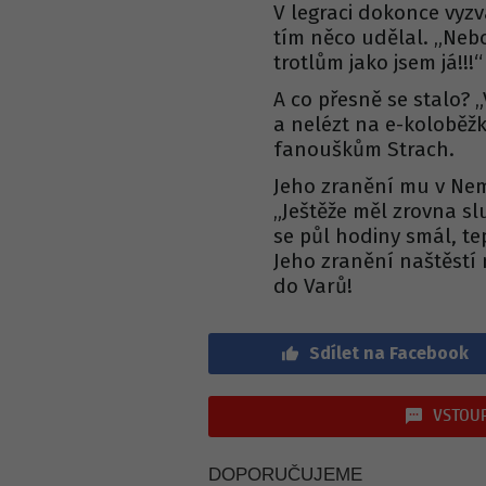
V legraci dokonce vyz
tím něco udělal. „Nebo
trotlům jako jsem já!!!
A co přesně se stalo? 
a nelézt na e-koloběž
fanouškům Strach.
Jeho zranění mu v Nemo
„Ještěže měl zrovna s
se půl hodiny smál, tep
Jeho zranění naštěstí 
do Varů!
Sdílet na Facebook
VSTOUP