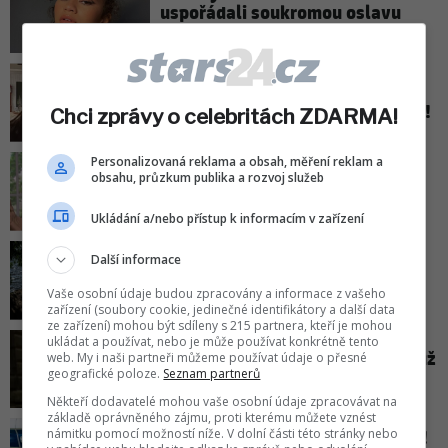
uspořádali soukromou oslavu
svatby. Za půl milionu dolarů!
Manželka Bruce Willise otevřeně
promluvila o svých pocitech viny!
Chci zprávy o celebritách ZDARMA!
Personalizovaná reklama a obsah, měření reklam a
Překvapivé přiznání Whoopi
obsahu, průzkum publika a rozvoj služeb
Goldbergové: Do nejslavnějších
rolí ji původně vůbec nechtěli!
Ukládání a/nebo přístup k informacím v zařízení
Předpověď počasí do neděle:
Další informace
Teploty se vrátí nad tropickou
Vaše osobní údaje budou zpracovány a informace z vašeho
hranici!
zařízení (soubory cookie, jedinečné identifikátory a další data
ze zařízení) mohou být sdíleny s 215 partnera, kteří je mohou
ukládat a používat, nebo je může používat konkrétně tento
Přiznání Jiřího Mádla: Malý syn už
web. My i naši partneři můžeme používat údaje o přesné
geografické poloze.
Seznam partnerů
si mohl poprvé zahrát ve filmu!
Někteří dodavatelé mohou vaše osobní údaje zpracovávat na
základě oprávněného zájmu, proti kterému můžete vznést
námitku pomocí možností níže. V dolní části této stránky nebo
DNA pomohla objasnit pomníček!