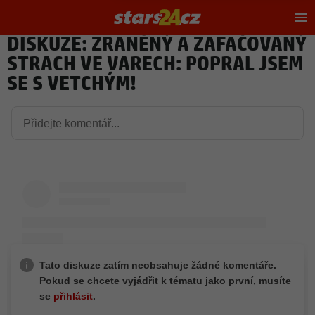
Hl
m
DISKUZE: ZRANĚNÝ A ZAFAČOVANÝ
STRACH VE VARECH: POPRAL JSEM
SE S VETCHÝM!