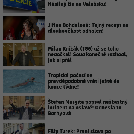
Násilný čin na Valašsku!
Jiřina Bohdalová: Tajný recept na
dlouhověkost odhalen!
Milan Knížák (†86) už se toho
nedočkal! Soud konečně rozhodl,
jak si přál
Tropické počasí se
pravděpodobně vrátí ještě do
konce týdne!
Štefan Margita popsal nešťastný
incident na oslavě! Odnesla to
Borhyová
Filip Turek: První slova po