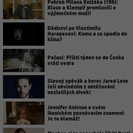
Pohřeb Milana Knížáka (†86):
Klaus a Klempíř promluvili o
výjimečném muži!
Dědictví po Vlastimilu
Harapesovi: Komu a co spadlo do
klína?
Počasí: Příští týden se do Česka
vrátí vedra
Slavný zpěvák a herec Jared Leto
čelí obviněním z obtěžování
nezletilých dívek!
Jennifer Aniston o svém
ikonickém poznávacím znamení:
Je to blamáž!