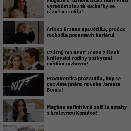
Meghan si to nenechala líbit! Proti
výrokům slavné kuchařky se
rázně ohradila!
Ariana Grande vysvětlila, proč se
rozhodla pozastavit kariéru!
Vzácný moment: Jeden z členů
královské rodiny poskytnul
médiím rozhovor!
Producentka prozradila, kdy se
dozvíme jméno nového Jamese
Bonda!
Meghan definitivně zničila vztahy
s královnou Kamilou!