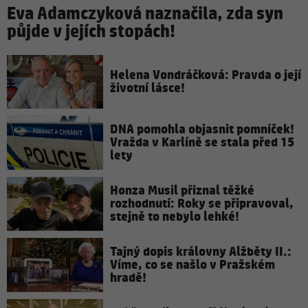
Eva Adamczyková naznačila, zda syn
půjde v jejích stopách!
Helena Vondráčková: Pravda o její
životní lásce!
DNA pomohla objasnit pomníček!
Vražda v Karlíně se stala před 15
lety
Honza Musil přiznal těžké
rozhodnutí: Roky se připravoval,
stejně to nebylo lehké!
Tajný dopis královny Alžběty II.:
Víme, co se našlo v Pražském
hradě!