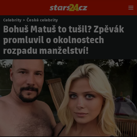
Hl
m
Celebrity
>
České celebrity
Nacházíte
Bohuš Matuš to tušil? Zpěvák
se
zde:
promluvil o okolnostech
rozpadu manželství!