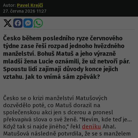
Autor:
Pavel Krejčí
27. června 2026 11:27
Sdílet
Sdílet
Sdílet
Sdílet
na
na
na
na
X
Facebooku
Messengeru
WhatsApp
Česko během posledního ryze červnového
týdne zase řeší rozpad jednoho hvězdného
manželství. Bohuš Matuš a jeho výrazně
mladší žena Lucie oznámili, že už netvoří pár.
Spoustu lidí zajímají důvody konce jejich
vztahu. Jak to vnímá sám zpěvák?
Česko se o krizi manželství Matušových
dozvědělo poté, co Matuš dorazil na
společenskou akci jen s dcerou a pronesl
překvapivá slova o své ženě. "Nevím, kde teď je...
Když tak si najde jiného," řekl
deníku
Aha!.
Matušová následně potvrdila, že se s manželem