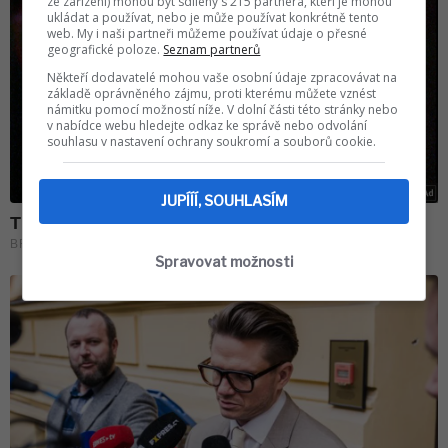
ze zařízení) mohou být sdíleny s 215 partnera, kteří je mohou
ukládat a používat, nebo je může používat konkrétně tento
web. My i naši partneři můžeme používat údaje o přesné
geografické poloze.
Seznam partnerů
Někteří dodavatelé mohou vaše osobní údaje zpracovávat na
základě oprávněného zájmu, proti kterému můžete vznést
námitku pomocí možností níže. V dolní části této stránky nebo
v nabídce webu hledejte odkaz ke správě nebo odvolání
souhlasu v nastavení ochrany soukromí a souborů cookie.
JUPÍÍÍ, SOUHLASÍM
Spravovat možnosti