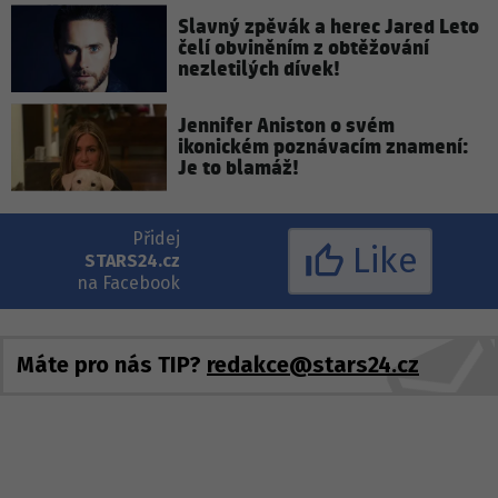
Slavný zpěvák a herec Jared Leto
čelí obviněním z obtěžování
nezletilých dívek!
Jennifer Aniston o svém
ikonickém poznávacím znamení:
Je to blamáž!
Přidej
Like
STARS24.cz
na Facebook
Máte pro nás TIP?
redakce@stars24.cz