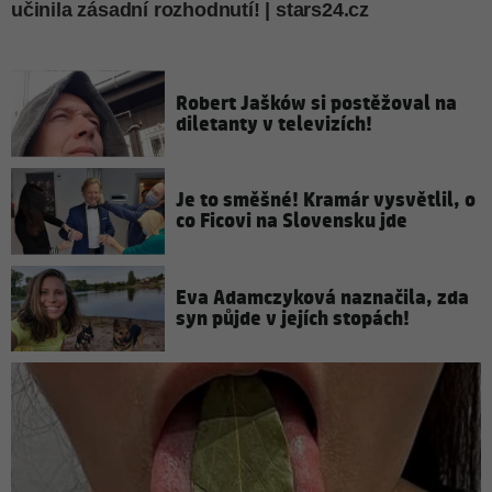
Robert Jašków si postěžoval na
diletanty v televizích!
Je to směšné! Kramár vysvětlil, o
co Ficovi na Slovensku jde
Eva Adamczyková naznačila, zda
syn půjde v jejích stopách!