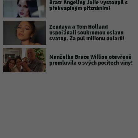
Bratr Angeliny Jolie vystoupil s
překvapivým přiznáním!
Zendaya a Tom Holland
uspořádali soukromou oslavu
svatby. Za půl milionu dolarů!
Manželka Bruce Willise otevřeně
promluvila o svých pocitech viny!