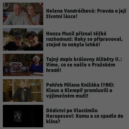
Helena Vondráčková: Pravda o její
životní lásce!
Honza Musil přiznal těžké
rozhodnutí: Roky se připravoval,
stejně to nebylo lehké!
Tajný dopis královny Alžběty II.:
Víme, co se našlo v Pražském
hradě!
Pohřeb Milana Knížáka (†86):
Klaus a Klempíř promluvili o
výjimečném muži!
Dědictví po Vlastimilu
Harapesovi: Komu a co spadlo do
klína?