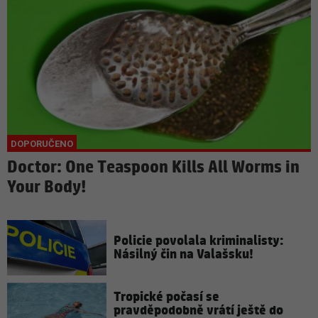
Doctor: One Teaspoon Kills All Worms in
Your Body!
Policie povolala kriminalisty:
Násilný čin na Valašsku!
Tropické počasí se
pravděpodobně vrátí ještě do