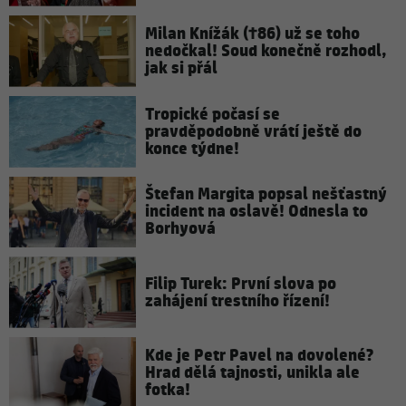
Milan Knížák (†86) už se toho
nedočkal! Soud konečně rozhodl,
jak si přál
Tropické počasí se
pravděpodobně vrátí ještě do
konce týdne!
Štefan Margita popsal nešťastný
incident na oslavě! Odnesla to
Borhyová
Filip Turek: První slova po
zahájení trestního řízení!
Kde je Petr Pavel na dovolené?
Hrad dělá tajnosti, unikla ale
fotka!