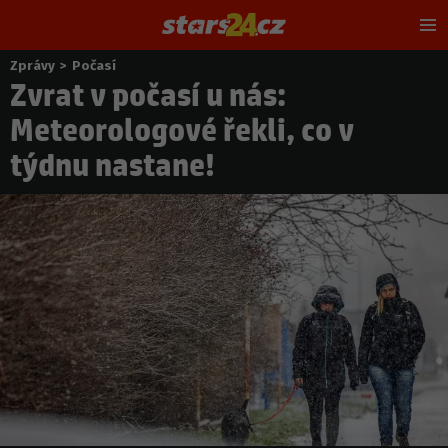
Hl
m
Zprávy
>
Počasí
Nacházíte
Zvrat v počasí u nás:
se
zde:
Meteorologové řekli, co v
týdnu nastane!