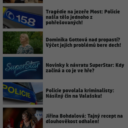
Tragédie na jezeře Most: Policie
našla tělo jednoho z
pohřešovaných!
Dominika Gottová nad propastí?
Výčet jejích problémů bere dech!
Novinky k návratu SuperStar: Kdy
začíná a co je ve hře?
Policie povolala kriminalisty:
Násilný čin na Valašsku!
Jiřina Bohdalová: Tajný recept na
dlouhověkost odhalen!