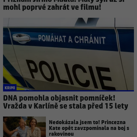
mohl poprvé zahrát ve filmu!
KRIMI
DNA pomohla objasnit pomníček!
Vražda v Karlíně se stala před 15 lety
Nedokázala jsem to! Princezna
Kate opět zavzpomínala na boj s
rakovinou