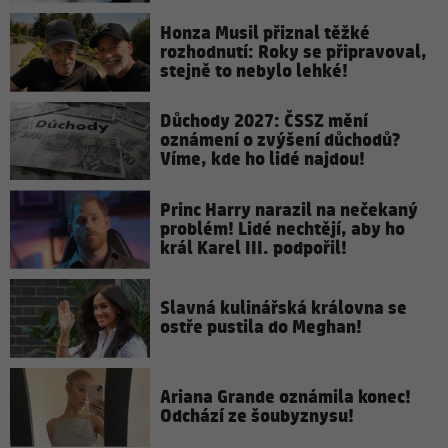
Honza Musil přiznal těžké
rozhodnutí: Roky se připravoval,
stejně to nebylo lehké!
Důchody 2027: ČSSZ mění
oznámení o zvýšení důchodů?
Víme, kde ho lidé najdou!
Princ Harry narazil na nečekaný
problém! Lidé nechtějí, aby ho
král Karel III. podpořil!
Slavná kulinářská královna se
ostře pustila do Meghan!
Ariana Grande oznámila konec!
Odchází ze šoubyznysu!