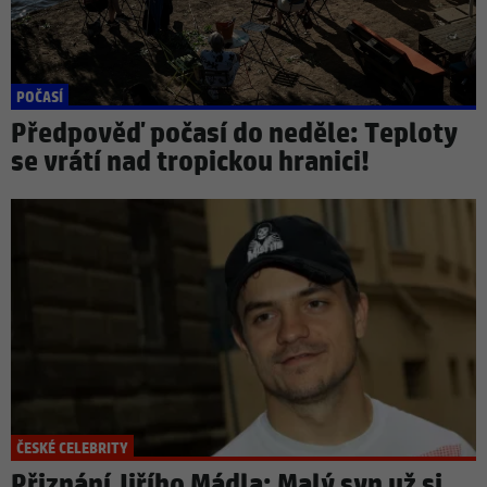
POČASÍ
Předpověď počasí do neděle: Teploty
se vrátí nad tropickou hranici!
ČESKÉ CELEBRITY
Přiznání Jiřího Mádla: Malý syn už si