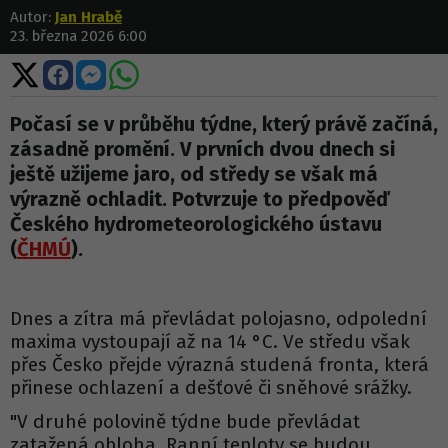
Autor:
Jan Hrabě
23. března 2026 6:00
Sdílet
Sdílet
Sdílet
Sdílet
na
na
na
na
X
Facebooku
Messengeru
WhatsApp
Počasí se v průběhu týdne, který právě začíná,
zásadně promění. V prvních dvou dnech si
ještě užijeme jaro, od středy se však má
výrazně ochladit. Potvrzuje to předpověď
Českého hydrometeorologického ústavu
(
ČHMÚ
).
Dnes a zítra má převládat polojasno, odpolední
maxima vystoupají až na 14 °C. Ve středu však
přes Česko přejde výrazná studená fronta, která
přinese ochlazení a dešťové či sněhové srážky.
"V druhé polovině týdne bude převládat
zatažená obloha. Ranní teploty se budou