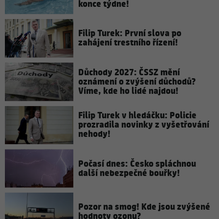
konce týdne!
Filip Turek: První slova po
zahájení trestního řízení!
Důchody 2027: ČSSZ mění
oznámení o zvýšení důchodů?
Víme, kde ho lidé najdou!
Filip Turek v hledáčku: Policie
prozradila novinky z vyšetřování
nehody!
Počasí dnes: Česko spláchnou
další nebezpečné bouřky!
Pozor na smog! Kde jsou zvýšené
hodnoty ozonu?