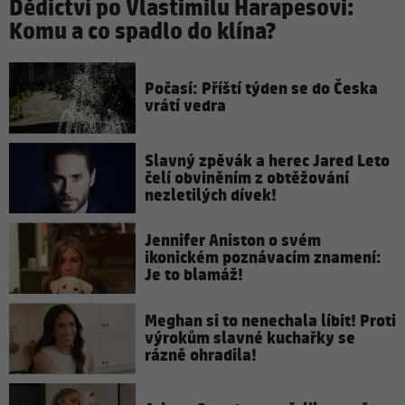
Dědictví po Vlastimilu Harapesovi:
Komu a co spadlo do klína?
Počasí: Příští týden se do Česka
vrátí vedra
Slavný zpěvák a herec Jared Leto
čelí obviněním z obtěžování
nezletilých dívek!
Jennifer Aniston o svém
ikonickém poznávacím znamení:
Je to blamáž!
Meghan si to nenechala líbit! Proti
výrokům slavné kuchařky se
rázně ohradila!