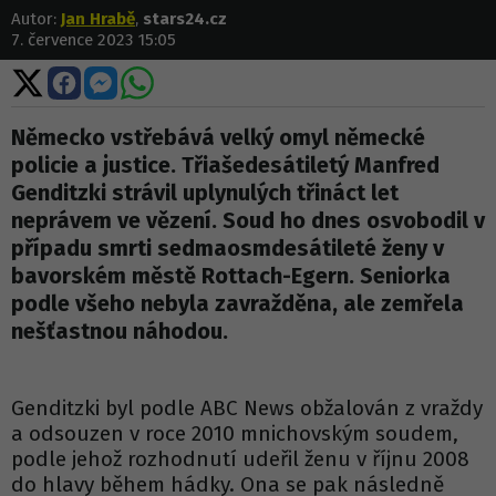
Autor:
Jan Hrabě
,
stars24.cz
7. července 2023 15:05
Sdílet
Sdílet
Sdílet
Sdílet
na
na
na
na
X
Facebooku
Messengeru
WhatsApp
Německo vstřebává velký omyl německé
policie a justice. Třiašedesátiletý Manfred
Genditzki strávil uplynulých třináct let
neprávem ve vězení. Soud ho dnes osvobodil v
případu smrti sedmaosmdesátileté ženy v
bavorském městě Rottach-Egern. Seniorka
podle všeho nebyla zavražděna, ale zemřela
nešťastnou náhodou.
Genditzki byl podle ABC News obžalován z vraždy
a odsouzen v roce 2010 mnichovským soudem,
podle jehož rozhodnutí udeřil ženu v říjnu 2008
do hlavy během hádky. Ona se pak následně