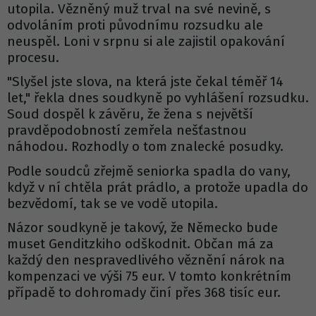
utopila. Vězněný muž trval na své nevině, s
odvoláním proti původnímu rozsudku ale
neuspěl. Loni v srpnu si ale zajistil opakování
procesu.
"Slyšel jste slova, na která jste čekal téměř 14
let," řekla dnes soudkyně po vyhlášení rozsudku.
Soud dospěl k závěru, že žena s největší
pravděpodobností zemřela nešťastnou
náhodou. Rozhodly o tom znalecké posudky.
Podle soudců zřejmě seniorka spadla do vany,
když v ní chtěla prát prádlo, a protože upadla do
bezvědomí, tak se ve vodě utopila.
Názor soudkyně je takový, že Německo bude
muset Genditzkiho odškodnit. Občan má za
každý den nespravedlivého věznění nárok na
kompenzaci ve výši 75 eur. V tomto konkrétním
případě to dohromady činí přes 368 tisíc eur.