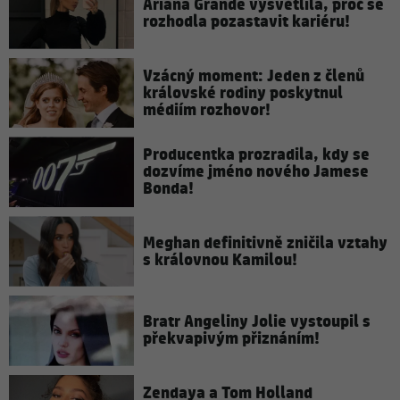
Ariana Grande vysvětlila, proč se
rozhodla pozastavit kariéru!
Vzácný moment: Jeden z členů
královské rodiny poskytnul
médiím rozhovor!
Producentka prozradila, kdy se
dozvíme jméno nového Jamese
Bonda!
Meghan definitivně zničila vztahy
s královnou Kamilou!
Bratr Angeliny Jolie vystoupil s
překvapivým přiznáním!
Zendaya a Tom Holland