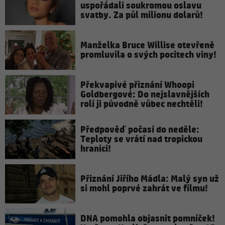
uspořádali soukromou oslavu
svatby. Za půl milionu dolarů!
Manželka Bruce Willise otevřeně
promluvila o svých pocitech viny!
Překvapivé přiznání Whoopi
Goldbergové: Do nejslavnějších
rolí ji původně vůbec nechtěli!
Předpověď počasí do neděle:
Teploty se vrátí nad tropickou
hranici!
Přiznání Jiřího Mádla: Malý syn už
si mohl poprvé zahrát ve filmu!
DNA pomohla objasnit pomníček!