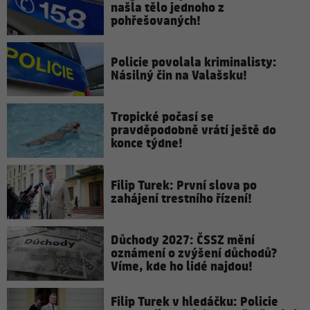
našla tělo jednoho z
pohřešovaných!
Policie povolala kriminalisty:
Násilný čin na Valašsku!
Tropické počasí se
pravděpodobně vrátí ještě do
konce týdne!
Filip Turek: První slova po
zahájení trestního řízení!
Důchody 2027: ČSSZ mění
oznámení o zvýšení důchodů?
Víme, kde ho lidé najdou!
Filip Turek v hledáčku: Policie