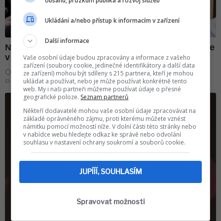
obsahu, průzkum publika a rozvoj služeb
Ukládání a/nebo přístup k informacím v zařízení
Další informace
Vaše osobní údaje budou zpracovány a informace z vašeho
zařízení (soubory cookie, jedinečné identifikátory a další data
ze zařízení) mohou být sdíleny s 215 partnera, kteří je mohou
ukládat a používat, nebo je může používat konkrétně tento
web. My i naši partneři můžeme používat údaje o přesné
geografické poloze.
Seznam partnerů
Někteří dodavatelé mohou vaše osobní údaje zpracovávat na
základě oprávněného zájmu, proti kterému můžete vznést
námitku pomocí možností níže. V dolní části této stránky nebo
v nabídce webu hledejte odkaz ke správě nebo odvolání
souhlasu v nastavení ochrany soukromí a souborů cookie.
JUPÍÍÍ, SOUHLASÍM
Spravovat možnosti