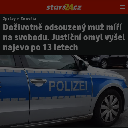
Hl
m
Zprávy
>
Ze světa
Nacházíte
Doživotně odsouzený muž míří
se
zde:
na svobodu. Justiční omyl vyšel
najevo po 13 letech