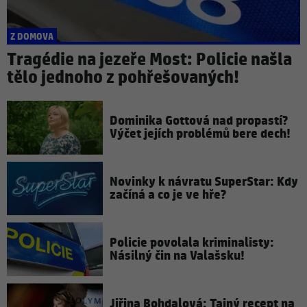
Z DOMOVA
Tragédie na jezeře Most: Policie našla
tělo jednoho z pohřešovaných!
Dominika Gottová nad propastí?
Výčet jejích problémů bere dech!
Novinky k návratu SuperStar: Kdy
začíná a co je ve hře?
Policie povolala kriminalisty:
Násilný čin na Valašsku!
Jiřina Bohdalová: Tajný recept na