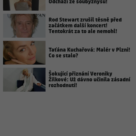
Odchází ze šoubyznysu!
Rod Stewart zrušil těsně před
začátkem další koncert!
Tentokrát za to ale nemohl!
Taťána Kuchařová: Malér v Plzni!
Co se stalo?
Šokující přiznání Veroniky
Žilkové: Už dávno učinila zásadní
rozhodnutí!