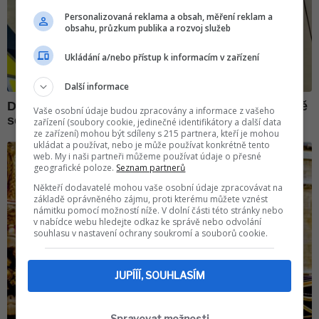
Personalizovaná reklama a obsah, měření reklam a
obsahu, průzkum publika a rozvoj služeb
Ukládání a/nebo přístup k informacím v zařízení
Další informace
Vaše osobní údaje budou zpracovány a informace z vašeho
zařízení (soubory cookie, jedinečné identifikátory a další data
ze zařízení) mohou být sdíleny s 215 partnera, kteří je mohou
ukládat a používat, nebo je může používat konkrétně tento
web. My i naši partneři můžeme používat údaje o přesné
geografické poloze.
Seznam partnerů
Někteří dodavatelé mohou vaše osobní údaje zpracovávat na
základě oprávněného zájmu, proti kterému můžete vznést
námitku pomocí možností níže. V dolní části této stránky nebo
v nabídce webu hledejte odkaz ke správě nebo odvolání
souhlasu v nastavení ochrany soukromí a souborů cookie.
JUPÍÍÍ, SOUHLASÍM
Spravovat možnosti