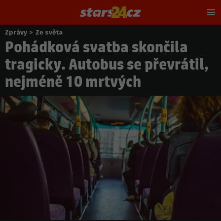
Hl
m
Zprávy
>
Ze světa
Nacházíte
Pohádková svatba skončila
se
zde:
tragicky. Autobus se převrátil,
nejméně 10 mrtvých