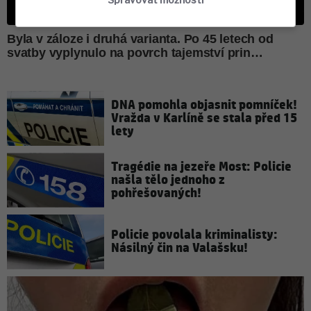
DNA pomohla objasnit pomníček!
Vražda v Karlíně se stala před 15
lety
Tragédie na jezeře Most: Policie
našla tělo jednoho z
pohřešovaných!
Policie povolala kriminalisty:
Násilný čin na Valašsku!