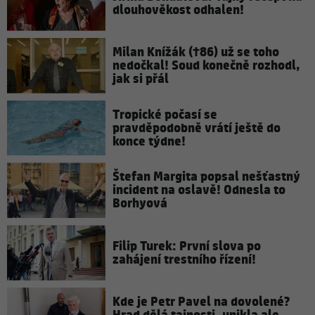
dlouhověkost odhalen!
Milan Knížák (†86) už se toho
nedočkal! Soud konečně rozhodl,
jak si přál
Tropické počasí se
pravděpodobně vrátí ještě do
konce týdne!
Štefan Margita popsal nešťastný
incident na oslavě! Odnesla to
Borhyová
Filip Turek: První slova po
zahájení trestního řízení!
Kde je Petr Pavel na dovolené?