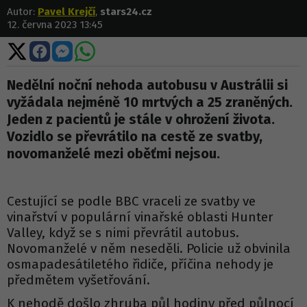
Autor:
Pavel Krejčí
,
stars24.cz
12. června 2023 13:45
Sdílet
Sdílet
Sdílet
Sdílet
na
na
na
na
X
Facebooku
Messengeru
WhatsApp
Nedělní noční nehoda autobusu v Austrálii si
vyžádala nejméně 10 mrtvých a 25 zraněných.
Jeden z pacientů je stále v ohrožení života.
Vozidlo se převrátilo na cestě ze svatby,
novomanželé mezi oběťmi nejsou.
Cestující se podle BBC vraceli ze svatby ve
vinařství v populární vinařské oblasti Hunter
Valley, když se s nimi převrátil autobus.
Novomanželé v něm neseděli. Policie už obvinila
osmapadesátiletého řidiče, příčina nehody je
předmětem vyšetřování.
K nehodě došlo zhruba půl hodiny před půlnocí