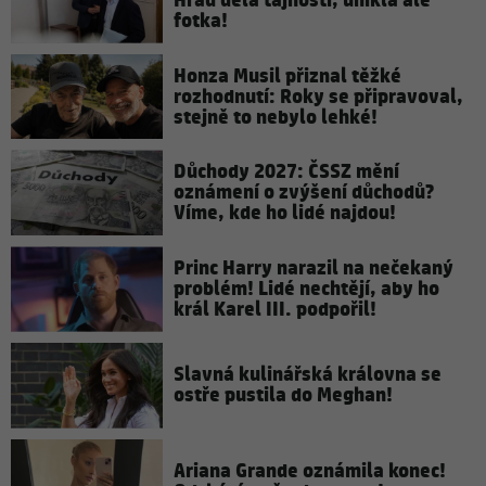
Hrad dělá tajnosti, unikla ale
fotka!
Honza Musil přiznal těžké
rozhodnutí: Roky se připravoval,
stejně to nebylo lehké!
Důchody 2027: ČSSZ mění
oznámení o zvýšení důchodů?
Víme, kde ho lidé najdou!
Princ Harry narazil na nečekaný
problém! Lidé nechtějí, aby ho
král Karel III. podpořil!
Slavná kulinářská královna se
ostře pustila do Meghan!
Ariana Grande oznámila konec!