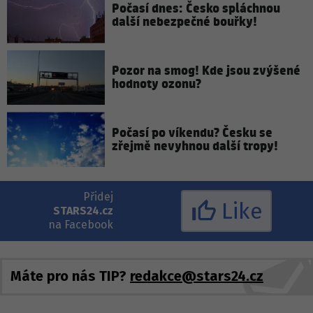
Počasí dnes: Česko spláchnou
další nebezpečné bouřky!
Pozor na smog! Kde jsou zvýšené
hodnoty ozonu?
Počasí po víkendu? Česku se
zřejmě nevyhnou další tropy!
Přidej
Like
STARS24.cz
na Facebook
Máte pro nás TIP?
redakce@stars24.cz