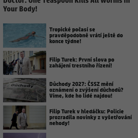
Doctor: One Teaspoon Kills All Worms in
Your Body!
Tropické počasí se
pravděpodobně vrátí ještě do
konce týdne!
Filip Turek: První slova po
zahájení trestního řízení!
Důchody 2027: ČSSZ mění
oznámení o zvýšení důchodů?
Víme, kde ho lidé najdou!
Filip Turek v hledáčku: Policie
prozradila novinky z vyšetřování
nehody!