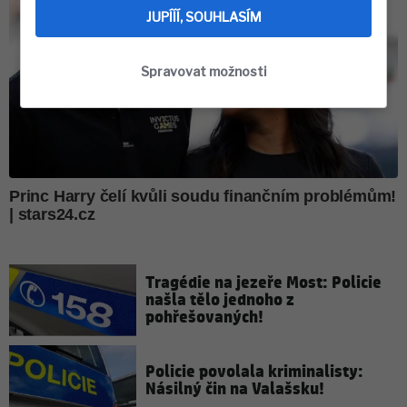
JUPÍÍÍ, SOUHLASÍM
Spravovat možnosti
Tragédie na jezeře Most: Policie
našla tělo jednoho z
pohřešovaných!
Policie povolala kriminalisty:
Násilný čin na Valašsku!