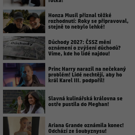
fotka!
Honza Musil přiznal těžké
rozhodnutí: Roky se připravoval,
stejně to nebylo lehké!
Důchody 2027: ČSSZ mění
oznámení o zvýšení důchodů?
Víme, kde ho lidé najdou!
Princ Harry narazil na nečekaný
problém! Lidé nechtějí, aby ho
král Karel III. podpořil!
Slavná kulinářská královna se
ostře pustila do Meghan!
Ariana Grande oznámila konec!
Odchází ze šoubyznysu!