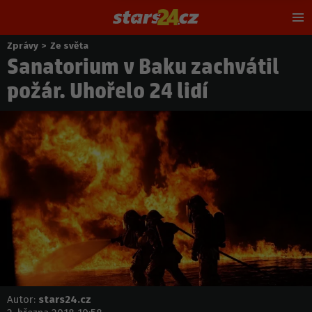
Hl
m
Zprávy
>
Ze světa
Nacházíte
Sanatorium v Baku zachvátil
se
zde:
požár. Uhořelo 24 lidí
Autor:
stars24.cz