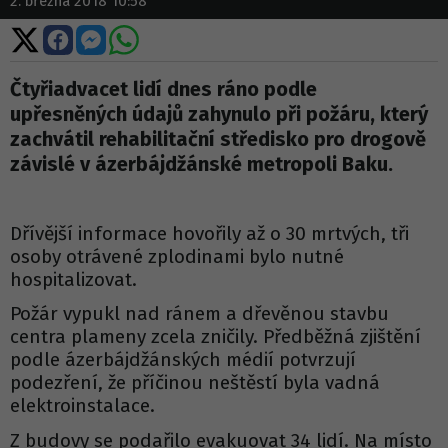
2. března 2018 10:58
Sdílet
Sdílet
Sdílet
Sdílet
na
na
na
na
X
Facebooku
Messengeru
WhatsApp
Čtyřiadvacet lidí dnes ráno podle
upřesněných údajů zahynulo při požáru, který
zachvátil rehabilitační středisko pro drogově
závislé v ázerbájdžánské metropoli Baku.
Dřívější informace hovořily až o 30 mrtvých, tři
osoby otrávené zplodinami bylo nutné
hospitalizovat.
Požár vypukl nad ránem a dřevěnou stavbu
centra plameny zcela zničily. Předběžná zjištění
podle ázerbájdžánských médií potvrzují
podezření, že příčinou neštěstí byla vadná
elektroinstalace.
Z budovy se podařilo evakuovat 34 lidí. Na místo