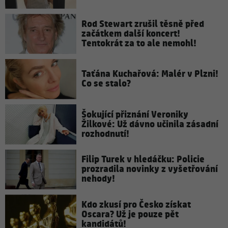
Rod Stewart zrušil těsně před
začátkem další koncert!
Tentokrát za to ale nemohl!
Taťána Kuchařová: Malér v Plzni!
Co se stalo?
Šokující přiznání Veroniky
Žilkové: Už dávno učinila zásadní
rozhodnutí!
Filip Turek v hledáčku: Policie
prozradila novinky z vyšetřování
nehody!
Kdo zkusí pro Česko získat
Oscara? Už je pouze pět
kandidátů!