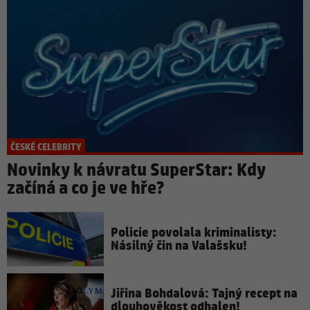
ČESKÉ CELEBRITY
Novinky k návratu SuperStar: Kdy
začíná a co je ve hře?
Policie povolala kriminalisty:
Násilný čin na Valašsku!
Jiřina Bohdalová: Tajný recept na
dlouhověkost odhalen!