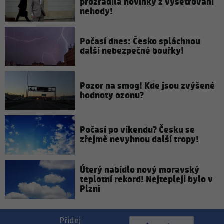
prozradila novinky z vyšetřování
nehody!
Počasí dnes: Česko spláchnou
další nebezpečné bouřky!
Pozor na smog! Kde jsou zvýšené
hodnoty ozonu?
Počasí po víkendu? Česku se
zřejmě nevyhnou další tropy!
Úterý nabídlo nový moravský
teplotní rekord! Nejtepleji bylo v
Plzni
Přidej