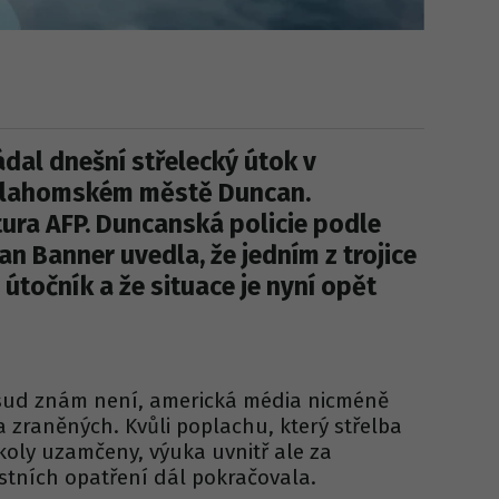
ádal dnešní střelecký útok v
klahomském městě Duncan.
ura AFP. Duncanská policie podle
n Banner uvedla, že jedním z trojice
útočník a že situace je nyní opět
osud znám není, americká média nicméně
 zraněných. Kvůli poplachu, který střelba
školy uzamčeny, výuka uvnitř ale za
tních opatření dál pokračovala.