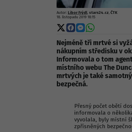
Autor:
Libor Frýdl
,
stars24.cz
,
ČTK
18. listopadu 2019 18:15
Sdílet
Sdílet
Sdílet
Sdílet
na
na
na
na
X
Facebooku
Messengeru
WhatsApp
Nejméně tři mrtvé si vyž
nákupním středisku v o
Informovala o tom agent
místního webu The Dunca
mrtvých je také samotný 
bezpečná.
Přesný počet obětí d
informovala o několika
vyvolala, byly místní 
zpřísněných bezpečnos