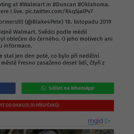
oting at #Walmart in #Duncan #Oklahoma.
ere I live. pic.twitter.com/R4q5jalPv7
rmers!!!! (@Blake4Pete) 18. listopadu 2019
dejně Walmart. Svědci podle médií
 byl oblečen do černého. O jeho motivech ani
ou informace.
 stal jen den poté, co bylo při nedělní
 městě Fresno zasaženo deset lidí, čtyři z
Sdílet na WhatsApp
IT DO DISKUZE (0 PŘÍSPĚVKŮ)