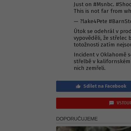
Just on #Msnbc. #Sho
This is not far from wh
— ?lake4Pete #BarnSto
Útok se odehrál v pro
vypověděli, že střelec
totožnosti zatím nejs
Incident v Oklahomě se
střelbě v kalifornském
nich zemřeli.
Sdílet na Facebook
VSTOUP