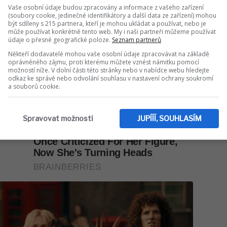
Vaše osobní údaje budou zpracovány a informace z vašeho zařízení
(soubory cookie, jedinečné identifikátory a další data ze zařízení) mohou
být sdíleny s 215 partnera, kteří je mohou ukládat a používat, nebo je
může používat konkrétně tento web. My i naši partneři můžeme používat
údaje o přesné geografické poloze.
Seznam partnerů
Někteří dodavatelé mohou vaše osobní údaje zpracovávat na základě
oprávněného zájmu, proti kterému můžete vznést námitku pomocí
možností níže. V dolní části této stránky nebo v nabídce webu hledejte
odkaz ke správě nebo odvolání souhlasu v nastavení ochrany soukromí
a souborů cookie.
Spravovat možnosti
JUPÍÍÍ, SOUHLASÍM