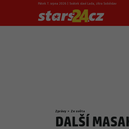
Pátek 7. srpna 2026 | Svátek slaví Lada, zítra Soběslav
Zprávy
>
Ze světa
Nacházíte
DALŠÍ MASAK
se
zde: