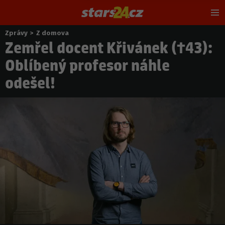
Hl
m
Zprávy
>
Z domova
Nacházíte
Zemřel docent Křivánek (†43):
se
zde:
Oblíbený profesor náhle
odešel!