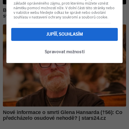
základě oprávněného zájmu, proti kterému můžete vznést
námitku pomocí možností níže. V dolní části této stránky nebo
v nabídce webu hledejte odkaz ke správě nebo odvolání
souhlasu v nastavení ochrany soukromí a souborů cookie.
JUPÍÍÍ, SOUHLASÍM
Spravovat možnosti