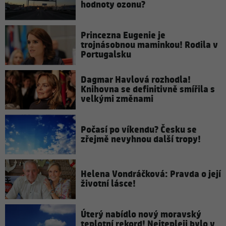
hodnoty ozonu?
Princezna Eugenie je
trojnásobnou maminkou! Rodila v
Portugalsku
Dagmar Havlová rozhodla!
Knihovna se definitivně smířila s
velkými změnami
Počasí po víkendu? Česku se
zřejmě nevyhnou další tropy!
Helena Vondráčková: Pravda o její
životní lásce!
Úterý nabídlo nový moravský
teplotní rekord! Nejtepleji bylo v