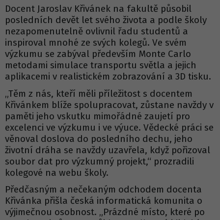
Docent Jaroslav Křivánek na fakultě působil
posledních devět let svého života a podle školy
nezapomenutelně ovlivnil řadu studentů a
inspiroval mnohé ze svých kolegů. Ve svém
výzkumu se zabýval především Monte Carlo
metodami simulace transportu světla a jejich
aplikacemi v realistickém zobrazování a 3D tisku.
„Těm z nás, kteří měli příležitost s docentem
Křivánkem blíže spolupracovat, zůstane navždy v
paměti jeho vskutku mimořádné zaujetí pro
excelenci ve výzkumu i ve výuce. Vědecké práci se
věnoval doslova do posledního dechu, jeho
životní dráha se navždy uzavřela, když pořizoval
soubor dat pro výzkumný projekt,“ prozradili
kolegové na webu školy.
Předčasným a nečekaným odchodem docenta
Křivánka přišla česká informatická komunita o
výjimečnou osobnost. „Prázdné místo, které po