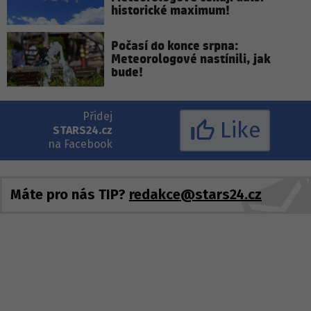
historické maximum!
Počasí do konce srpna:
Meteorologové nastínili, jak
bude!
Přidej
Like
STARS24.cz
na Facebook
Máte pro nás TIP?
redakce@stars24.cz