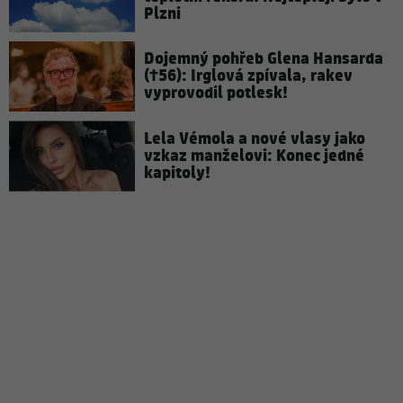
Plzni
Dojemný pohřeb Glena Hansarda
(†56): Irglová zpívala, rakev
vyprovodil potlesk!
Lela Vémola a nové vlasy jako
vzkaz manželovi: Konec jedné
kapitoly!