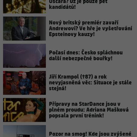
Oscara? Už je pouze pět
kandidátů!
Nový britský premiér zavaří
Andrewovi? Ve hře je vyšetřování
Epsteinovy kauzy!
Počasí dnes: Česko spláchnou
další nebezpečné bouřky!
Jiří Krampol (†87) a rok
nevyjasněná věc: Situace je stále
stejná!
Přípravy na StarDance jsou v
plném proudu: Adriana Mašková
popsala první trénink!
Pozor na smog! Kde jsou zvýšené