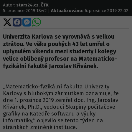
Autor:
stars24.cz
,
ČTK
5. prosince 2019 18:42 |
Aktualizováno:
6. prosince 2019 22:02
Sdílet
Sdílet
Sdílet
Sdílet
na
na
na
na
X
Facebooku
Messengeru
WhatsApp
Univerzita Karlova se vyrovnává s velkou
ztrátou. Ve věku pouhých 43 let umřel o
uplynulém víkendu mezi studenty i kolegy
velice oblíbený profesor na Matematicko-
fyzikální fakultě Jaroslav Křivánek.
„Matematicko-fyzikální fakulta Univerzity
Karlovy s hlubokým zármutkem oznamuje, že
dne 1. prosince 2019 zemřel doc. Ing. Jaroslav
Křivánek, Ph.D., vedoucí Skupiny počítačové
grafiky na Katedře softwaru a výuky
informatiky,“ objevilo se tento týden na
stránkách zmíněné instituce.