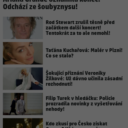
Odchází ze šoubyznysu!
Rod Stewart zrušil těsně před
začátkem další koncert!
Tentokrát za to ale nemohl!
Taťána Kuchařová: Malér v Plzni!
Co se stalo?
Šokující přiznání Veroniky
Žilkové: Už dávno učinila zásadní
rozhodnutí!
Filip Turek v hledáčku: Policie
prozradila novinky z vyšetřování
nehody!
Kdo zkusí pro Česko získat