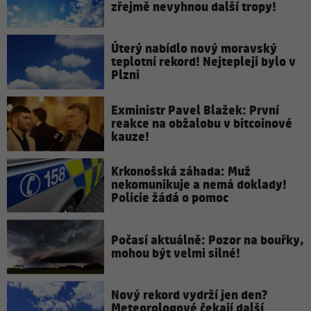
zřejmě nevyhnou další tropy!
Úterý nabídlo nový moravský
teplotní rekord! Nejtepleji bylo v
Plzni
Exministr Pavel Blažek: První
reakce na obžalobu v bitcoinové
kauze!
Krkonošská záhada: Muž
nekomunikuje a nemá doklady!
Policie žádá o pomoc
Počasí aktuálně: Pozor na bouřky,
mohou být velmi silné!
Nový rekord vydrží jen den?
Meteorologové čekají další