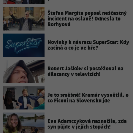
Štefan Margita popsal nešťastný
incident na oslavě! Odnesla to
Borhyová
Novinky k návratu SuperStar: Kdy
začíná a co je ve hře?
Robert Jašków si postěžoval na
diletanty v televizích!
Je to směšné! Kramár vysvětlil, o
co Ficovi na Slovensku jde
Eva Adamczyková naznačila, zda
syn půjde v jejích stopách!