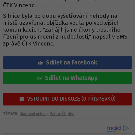
ČTK Vincenc.
Silnice byla po dobu vyšetřování nehody na
místě uzavřena, objížďka vedla po vedlejších
komunikacích. "Zahájili jsme úkony trestního
řízení pro usmrcení z nedbalosti," napsal v SMS
zprávě ČTK Vincenc.
Sdílet na Facebook
Sdílet na WhatsApp
VSTOUPIT DO DISKUZE (0 PŘÍSPĚVKŮ)
TÉMATA:
Dopravní nehody
Policie ČR
děti