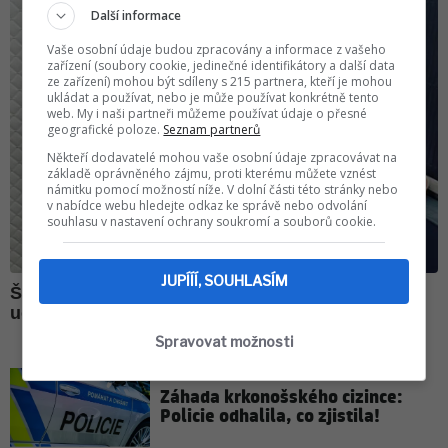
Další informace
Vaše osobní údaje budou zpracovány a informace z vašeho
zařízení (soubory cookie, jedinečné identifikátory a další data
ze zařízení) mohou být sdíleny s 215 partnera, kteří je mohou
ukládat a používat, nebo je může používat konkrétně tento
web. My i naši partneři můžeme používat údaje o přesné
geografické poloze.
Seznam partnerů
Někteří dodavatelé mohou vaše osobní údaje zpracovávat na
základě oprávněného zájmu, proti kterému můžete vznést
námitku pomocí možností níže. V dolní části této stránky nebo
v nabídce webu hledejte odkaz ke správě nebo odvolání
souhlasu v nastavení ochrany soukromí a souborů cookie.
JUPÍÍÍ, SOUHLASÍM
Spravovat možnosti
Záhada krkonošského cizince:
Policie odhalila, co zjistila!