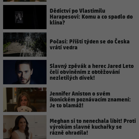
Dědictví po Vlastimilu
Harapesovi: Komu a co spadlo do
klína?
Počasí: Příští týden se do Česka
vrátí vedra
Slavný zpěvák a herec Jared Leto
čelí obviněním z obtěžování
nezletilých dívek!
Jennifer Aniston o svém
ikonickém poznávacím znamení:
Je to blamáž!
Meghan si to nenechala líbit! Proti
výrokům slavné kuchařky se
rázně ohradila!