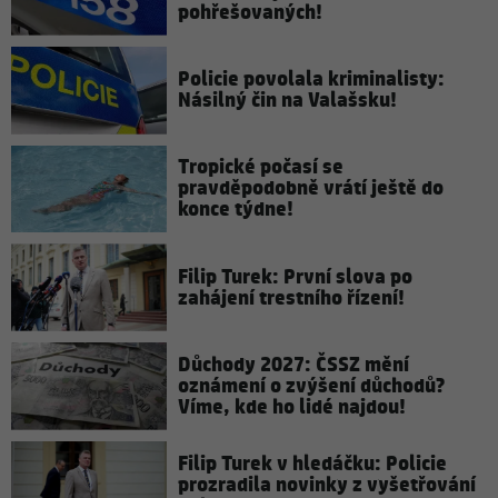
pohřešovaných!
Policie povolala kriminalisty:
Násilný čin na Valašsku!
Tropické počasí se
pravděpodobně vrátí ještě do
konce týdne!
Filip Turek: První slova po
zahájení trestního řízení!
Důchody 2027: ČSSZ mění
oznámení o zvýšení důchodů?
Víme, kde ho lidé najdou!
Filip Turek v hledáčku: Policie
prozradila novinky z vyšetřování