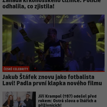
Záhada krkonošského cizince: Policie
odhalila, co zjistila!
ČESKÉ CELEBRITY
Jakub Štáfek znovu jako fotbalista
Lavi! Padla první klapka nového filmu
Jiří Krampol (†87) odešel před
rokem: Ostrá slova o lhářích a
příživnicích!