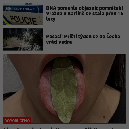
DNA pomohla objasnit pomníček!
Vražda v Karlíně se stala před 15
lety
Počasí: Příští týden se do Česka
vrátí vedra