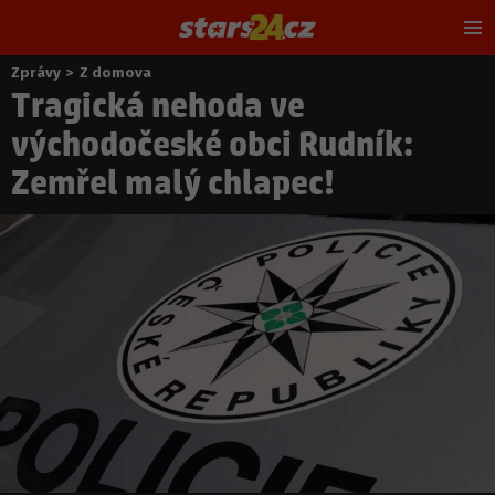
Hl
m
Zprávy
>
Z domova
Nacházíte
Tragická nehoda ve
se
zde:
východočeské obci Rudník:
Zemřel malý chlapec!