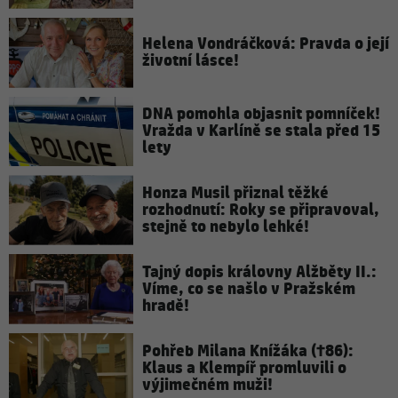
Helena Vondráčková: Pravda o její
životní lásce!
DNA pomohla objasnit pomníček!
Vražda v Karlíně se stala před 15
lety
Honza Musil přiznal těžké
rozhodnutí: Roky se připravoval,
stejně to nebylo lehké!
Tajný dopis královny Alžběty II.:
Víme, co se našlo v Pražském
hradě!
Pohřeb Milana Knížáka (†86):
Klaus a Klempíř promluvili o
výjimečném muži!