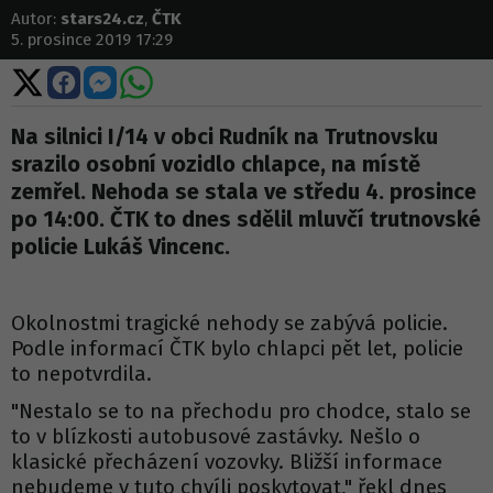
Autor:
stars24.cz
,
ČTK
5. prosince 2019 17:29
Sdílet
Sdílet
Sdílet
Sdílet
na
na
na
na
X
Facebooku
Messengeru
WhatsApp
Na silnici I/14 v obci Rudník na Trutnovsku
srazilo osobní vozidlo chlapce, na místě
zemřel. Nehoda se stala ve středu 4. prosince
po 14:00. ČTK to dnes sdělil mluvčí trutnovské
policie Lukáš Vincenc.
Okolnostmi tragické nehody se zabývá policie.
Podle informací ČTK bylo chlapci pět let, policie
to nepotvrdila.
"Nestalo se to na přechodu pro chodce, stalo se
to v blízkosti autobusové zastávky. Nešlo o
klasické přecházení vozovky. Bližší informace
nebudeme v tuto chvíli poskytovat," řekl dnes