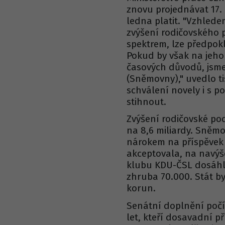
znovu projednávat 17. 
ledna platit. "Vzhlede
zvýšení rodičovského 
spektrem, lze předpok
Pokud by však na jeho
časových důvodů, jsme
(Sněmovny)," uvedlo ti
schválení novely i s 
stihnout.
Zvýšení rodičovské pod
na 8,6 miliardy. Sněmo
nárokem na příspěvek 
akceptovala, na navýš
klubu KDU-ČSL dosáhla 
zhruba 70.000. Stát by 
korun.
Senátní doplnění počít
let, kteří dosavadní př