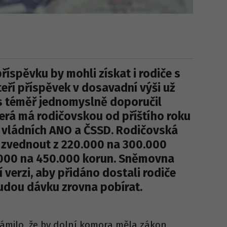
íspěvku by mohli získat i rodiče s
teří příspěvek v dosavadní výši už
es téměř jednomyslně doporučil
terá má rodičovskou od příštího roku
oři vládních ANO a ČSSD. Rodičovská
 zvednout z 220.000 na 300.000
0.000 na 450.000 korun. Sněmovna
 verzi, aby přidáno dostali rodiče
budou dávku zrovna pobírat.
námilo, že by dolní komora měla zákon