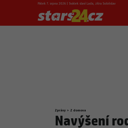
Pátek 7. srpna 2026 | Svátek slaví Lada, zítra Soběslav
Zprávy
>
Z domova
Nacházíte
Navýšení ro
se
zde: