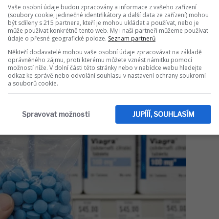
Sdílet na WhatsApp
Vaše osobní údaje budou zpracovány a informace z vašeho zařízení
(soubory cookie, jedinečné identifikátory a další data ze zařízení) mohou
být sdíleny s 215 partnera, kteří je mohou ukládat a používat, nebo je
může používat konkrétně tento web. My i naši partneři můžeme používat
IT DO DISKUZE (0 PŘÍSPĚVKŮ)
údaje o přesné geografické poloze.
Seznam partnerů
Někteří dodavatelé mohou vaše osobní údaje zpracovávat na základě
oprávněného zájmu, proti kterému můžete vznést námitku pomocí
možností níže. V dolní části této stránky nebo v nabídce webu hledejte
odkaz ke správě nebo odvolání souhlasu v nastavení ochrany soukromí
a souborů cookie.
Spravovat možnosti
JUPÍÍÍ, SOUHLASÍM