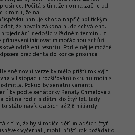
prosince. Počítá s tím, že norma začne od
m k tomu, že na
příspěvku panuje shoda napříč politickým
ládat, že novela zákona bude schválena.
 projednání nedošlo v řádném termínu z
 připraveni iniciovat mimořádnou schůzi
skové oddělení resortu. Podle něj je možné
podpisem prezidenta do konce prosince
le sněmovní verze by mělo příští rok vyjít
vna v listopadu rozšiřování okruhu rodin s
odmítla. Pokud by senátní variantu
ení by podle senátorky Renaty Chmelové z
pětina rodin s dětmi do čtyř let, tedy
to stálo navíc dalších až 2,6 miliardy
á s tím, že by si rodiče dětí mladších čtyř
íspěvek vyčerpali, mohli příští rok požádat o