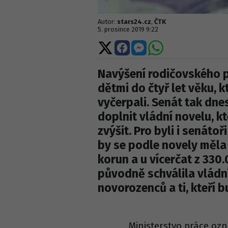
Autor:
stars24.cz
,
ČTK
5. prosince 2019 9:22
Sdílet
Sdílet
Sdílet
Sdílet
na
na
na
na
X
Facebooku
Messengeru
WhatsApp
Navýšení rodičovského př
dětmi do čtyř let věku, k
vyčerpali. Senát tak dn
doplnit vládní novelu, k
zvýšit. Pro byli i senát
by se podle novely měla
korun a u vícerčat z 33
původně schválila vládní
novorozenců a ti, kteří 
Ministerstvo práce oz