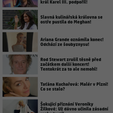
král Karel III. podpořil!
Slavná kulinářská královna se
ostře pustila do Meghan!
Ariana Grande oznámila konec!
Odchází ze šoubyznysu!
Rod Stewart zrušil těsně před
začátkem další koncert!
Tentokrát za to ale nemohl!
Taťána Kuchařová: Malér v Plzni!
Co se stalo?
Šokující přiznání Veroniky
Žilkové: Už dávno učinila zásadní