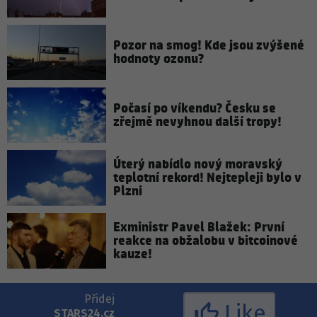
Pozor na smog! Kde jsou zvýšené
hodnoty ozonu?
Počasí po víkendu? Česku se
zřejmě nevyhnou další tropy!
Úterý nabídlo nový moravský
teplotní rekord! Nejtepleji bylo v
Plzni
Exministr Pavel Blažek: První
reakce na obžalobu v bitcoinové
kauze!
Přidej
Like
STARS24.cz