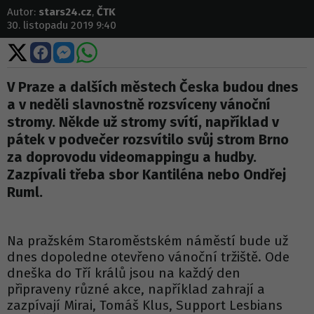
Autor:
stars24.cz
,
ČTK
30. listopadu 2019 9:40
Sdílet
Sdílet
Sdílet
Sdílet
na
na
na
na
X
Facebooku
Messengeru
WhatsApp
V Praze a dalších městech Česka budou dnes
a v neděli slavnostně rozsvíceny vánoční
stromy. Někde už stromy svítí, například v
pátek v podvečer rozsvítilo svůj strom Brno
za doprovodu videomappingu a hudby.
Zazpívali třeba sbor Kantiléna nebo Ondřej
Ruml.
Na pražském Staroměstském náměstí bude už
dnes dopoledne otevřeno vánoční tržiště. Ode
dneška do Tří králů jsou na každý den
připraveny různé akce, například zahrají a
zazpívají Mirai, Tomáš Klus, Support Lesbians