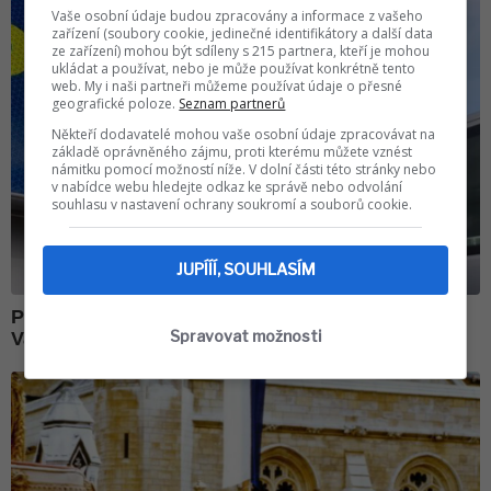
Vaše osobní údaje budou zpracovány a informace z vašeho
zařízení (soubory cookie, jedinečné identifikátory a další data
ze zařízení) mohou být sdíleny s 215 partnera, kteří je mohou
ukládat a používat, nebo je může používat konkrétně tento
web. My i naši partneři můžeme používat údaje o přesné
geografické poloze.
Seznam partnerů
Někteří dodavatelé mohou vaše osobní údaje zpracovávat na
základě oprávněného zájmu, proti kterému můžete vznést
námitku pomocí možností níže. V dolní části této stránky nebo
v nabídce webu hledejte odkaz ke správě nebo odvolání
souhlasu v nastavení ochrany soukromí a souborů cookie.
JUPÍÍÍ, SOUHLASÍM
Spravovat možnosti