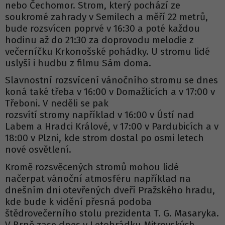
nebo Čechomor. Strom, který pochází ze
soukromé zahrady v Semilech a měří 22 metrů,
bude rozsvícen poprvé v 16:30 a poté každou
hodinu až do 21:30 za doprovodu melodie z
večerníčku Krkonošské pohádky. U stromu lidé
uslyší i hudbu z filmu Sám doma.
Slavnostní rozsvícení vánočního stromu se dnes
koná také třeba v 16:00 v Domažlicích a v 17:00 v
Třeboni. V neděli se pak
rozsvítí stromy například v 16:00 v Ústí nad
Labem a Hradci Králové, v 17:00 v Pardubicích a v
18:00 v Plzni, kde strom dostal po osmi letech
nové osvětlení.
Kromě rozsvěcených stromů mohou lidé
načerpat vánoční atmosféru například na
dnešním dni otevřených dveří Pražského hradu,
kde bude k vidění přesná podoba
štědrovečerního stolu prezidenta T. G. Masaryka.
V Brně zase dnes v Letohrádku Mitrovských