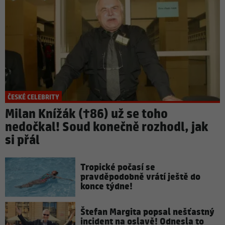
ČESKÉ CELEBRITY
Milan Knížák (†86) už se toho
nedočkal! Soud konečně rozhodl, jak
si přál
Tropické počasí se
pravděpodobně vrátí ještě do
konce týdne!
Štefan Margita popsal nešťastný
incident na oslavě! Odnesla to