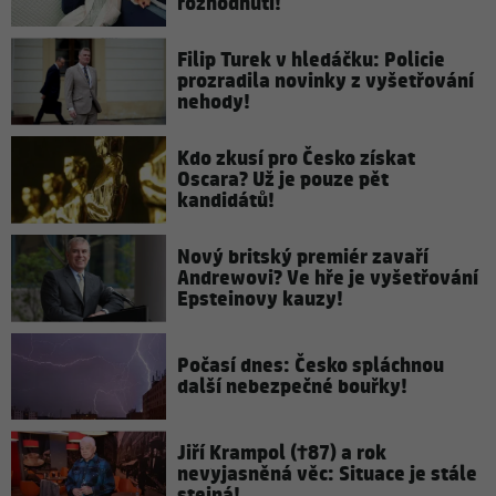
rozhodnutí!
Filip Turek v hledáčku: Policie
prozradila novinky z vyšetřování
nehody!
Kdo zkusí pro Česko získat
Oscara? Už je pouze pět
kandidátů!
Nový britský premiér zavaří
Andrewovi? Ve hře je vyšetřování
Epsteinovy kauzy!
Počasí dnes: Česko spláchnou
další nebezpečné bouřky!
Jiří Krampol (†87) a rok
nevyjasněná věc: Situace je stále
stejná!