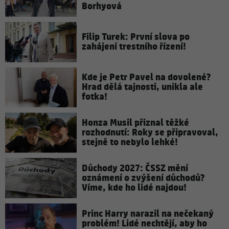
Borhyová
Filip Turek: První slova po
zahájení trestního řízení!
Kde je Petr Pavel na dovolené?
Hrad dělá tajnosti, unikla ale
fotka!
Honza Musil přiznal těžké
rozhodnutí: Roky se připravoval,
stejně to nebylo lehké!
Důchody 2027: ČSSZ mění
oznámení o zvýšení důchodů?
Víme, kde ho lidé najdou!
Princ Harry narazil na nečekaný
problém! Lidé nechtějí, aby ho