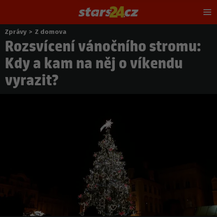
Hl
m
Zprávy
>
Z domova
Nacházíte
Rozsvícení vánočního stromu:
se
zde:
Kdy a kam na něj o víkendu
vyrazit?