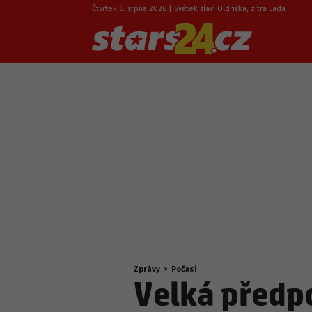
Čtvrtek 6. srpna 2026 | Svátek slaví Oldřiška, zítra Lada
Zprávy
>
Počasí
Nacházíte
Velká předp
se
zde: