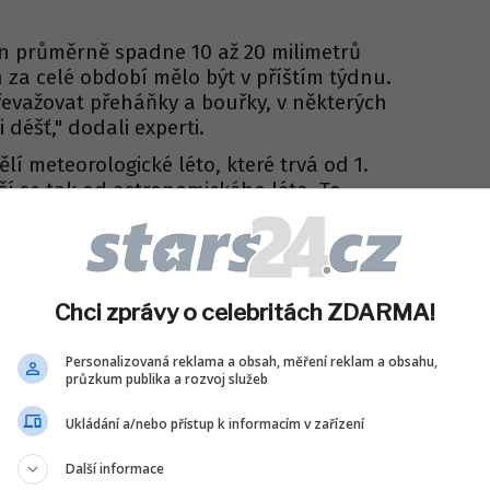
en průměrně spadne 10 až 20 milimetrů
h za celé období mělo být v příštím týdnu.
řevažovat přeháňky a bouřky, v některých
 déšť," dodali experti.
lí meteorologické léto, které trvá od 1.
iší se tak od astronomického léta. To
ervna a potrvá do 22. září.
Sdílet na WhatsApp
Chci zprávy o celebritách ZDARMA!
IT DO DISKUZE (0 PŘÍSPĚVKŮ)
Personalizovaná reklama a obsah, měření reklam a obsahu,
průzkum publika a rozvoj služeb
Ukládání a/nebo přístup k informacím v zařízení
Další informace