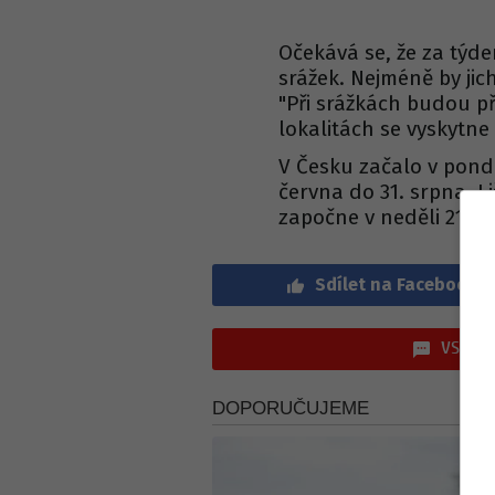
Očekává se, že za týd
srážek. Nejméně by jic
"Při srážkách budou p
lokalitách se vyskytne i
V Česku začalo v pondě
června do 31. srpna. L
započne v neděli 21. č
Sdílet na Facebook
VSTOUP