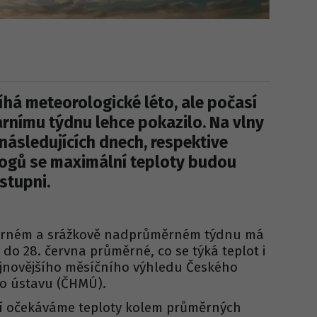
íhá meteorologické léto, ale počasí
rnímu týdnu lehce pokazilo. Na vlny
následujících dnech, respektive
logů se maximální teploty budou
stupni.
ěrném a srážkově nadprůměrném týdnu má
 do 28. června průměrné, co se týká teplot i
nejnovějšího měsíčního výhledu Českého
o ústavu (ČHMÚ).
bí očekáváme teploty kolem průměrných