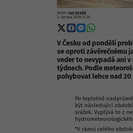
Autor:
Jan Hrabě
2. června 2026 17:25
Sdílet
Sdílet
Sdílet
Sdílet
na
na
na
na
X
Facebooku
Messengeru
WhatsApp
V Česku od pondělí prob
se oproti závěrečnému ja
veder to nevypadá ani v 
týdnech. Podle meteoro
pohybovat lehce nad 20 
Po teplotně nadprům
být následující období
srážek. Vyplývá to z 
hydrometeorologickéh
"V rámci celého obdo