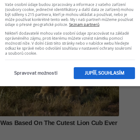
Vaše osobní údaje budou zpracovány a informace z vašeho zařízení
(soubory cookie, jedinečné identifikátory a další data ze zařízení) mohou
být sdíleny s 215 partnera, kteří je mohou ukládat a používat, nebo je
může používat konkrétně tento web. My i naši partneři můžeme používat
údaje o přesné geografické poloze.
Seznam partnerů
Někteří dodavatelé mohou vaše osobní údaje zpracovávat na základě
oprávněného zájmu, proti kterému můžete vznést námitku pomocí
možností níže. V dolní části této stránky nebo v nabídce webu hledejte
odkaz ke správě nebo odvolání souhlasu v nastavení ochrany soukromí
a souborů cookie.
Spravovat možnosti
JUPÍÍÍ, SOUHLASÍM