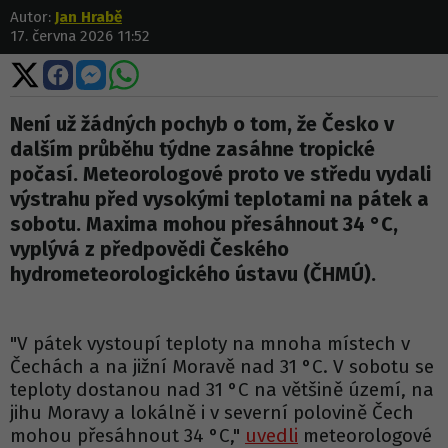
Autor:
Jan Hrabě
17. června 2026 11:52
Sdílet
Sdílet
Sdílet
Sdílet
na
na
na
na
X
Facebooku
Messengeru
WhatsApp
Není už žádných pochyb o tom, že Česko v
dalším průběhu týdne zasáhne tropické
počasí. Meteorologové proto ve středu vydali
výstrahu před vysokými teplotami na pátek a
sobotu. Maxima mohou přesáhnout 34 °C,
vyplývá z předpovědi Českého
hydrometeorologického ústavu (ČHMÚ).
"V pátek vystoupí teploty na mnoha místech v
Čechách a na jižní Moravě nad 31 °C. V sobotu se
teploty dostanou nad 31 °C na většině území, na
jihu Moravy a lokálně i v severní polovině Čech
mohou přesáhnout 34 °C,"
uvedli
meteorologové