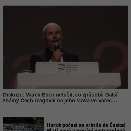
Horké počasí se vrátilo do Česka!
Platí nové varování meteorologů