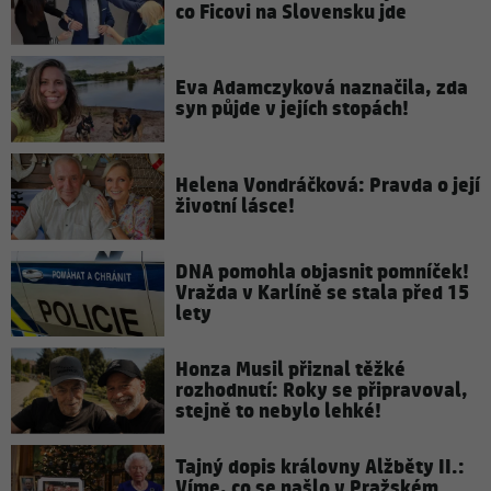
co Ficovi na Slovensku jde
Eva Adamczyková naznačila, zda
syn půjde v jejích stopách!
Helena Vondráčková: Pravda o její
životní lásce!
DNA pomohla objasnit pomníček!
Vražda v Karlíně se stala před 15
lety
Honza Musil přiznal těžké
rozhodnutí: Roky se připravoval,
stejně to nebylo lehké!
Tajný dopis královny Alžběty II.:
Víme, co se našlo v Pražském