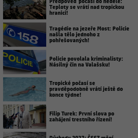
Předpověď počasí do neděle:
Teploty se vrátí nad tropickou
hranici!
Tragédie na jezeře Most: Policie
našla tělo jednoho z
pohřešovaných!
Policie povolala kriminalisty:
Násilný čin na Valašsku!
Tropické počasí se
pravděpodobně vrátí ještě do
konce týdne!
Filip Turek: První slova po
zahájení trestního řízení!