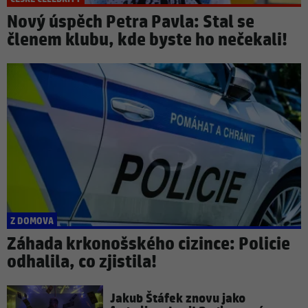
Nový úspěch Petra Pavla: Stal se
členem klubu, kde byste ho nečekali!
Z DOMOVA
Záhada krkonošského cizince: Policie
odhalila, co zjistila!
Jakub Štáfek znovu jako