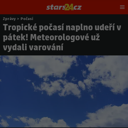
Hl
m
Zprávy
>
Počasí
Nacházíte
Tropické počasí naplno udeří v
se
zde:
pátek! Meteorologové už
vydali varování