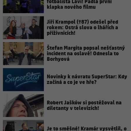
fotbalista Lavi! Padla první
klapka nového filmu
Jiří Krampol (†87) odešel před
rokem: Ostrá slova o lhářích a
příživnicích!
Štefan Margita popsal nešťastný
incident na oslavě! Odnesla to
Borhyová
Novinky k návratu SuperStar: Kdy
začíná a co je ve hře?
Robert Jašków si postěžoval na
diletanty v televizích!
Je to směšné! Kramár vysvětlil, o