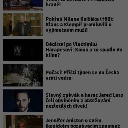
hradě!
Pohřeb Milana Knížáka (†86):
Klaus a Klempíř promluvili o
výjimečném muži!
Dědictví po Vlastimilu
Harapesovi: Komu a co spadlo do
klína?
Počasí: Příští týden se do Česka
vrátí vedra
Slavný zpěvák a herec Jared Leto
čelí obviněním z obtěžování
nezletilých dívek!
Jennifer Aniston o svém
ikonickém poznávacím znamení: