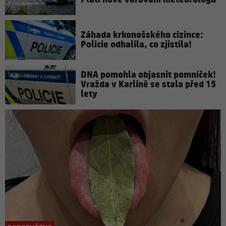
Záhada krkonošského cizince:
Policie odhalila, co zjistila!
DNA pomohla objasnit pomníček!
Vražda v Karlíně se stala před 15
lety