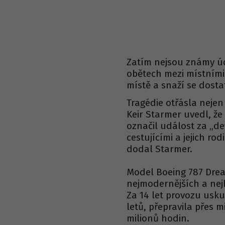
Zatím nejsou známy úd
obětech mezi místními 
místě a snaží se dost
Tragédie otřásla nejen 
Keir Starmer uvedl, že
označil událost za „de
cestujícími a jejich r
dodal Starmer.
Model Boeing 787 Drea
nejmodernějších a nej
Za 14 let provozu uskut
letů, přepravila přes m
milionů hodin.