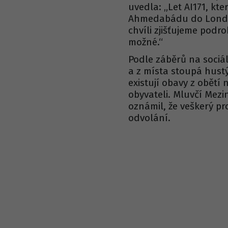
uvedla: „Let AI171, kte
Ahmedabádu do Londýn
chvíli zjišťujeme podr
možné.“
Podle záběrů na sociá
a z místa stoupá hust
existují obavy z obětí 
obyvateli. Mluvčí Mezi
oznámil, že veškerý pr
odvolání.