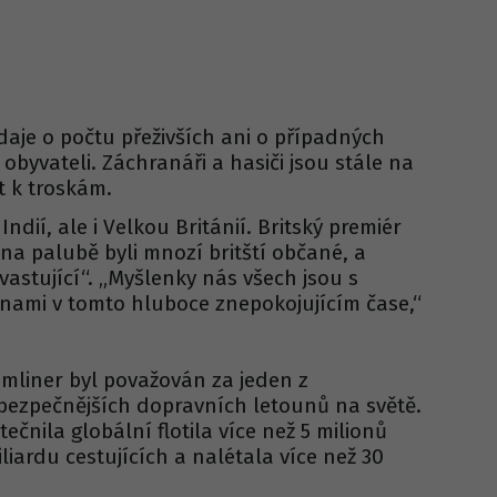
aje o počtu přeživších ani o případných
obyvateli. Záchranáři a hasiči jsou stále na
at k troskám.
Indií, ale i Velkou Británií. Britský premiér
 na palubě byli mnozí britští občané, a
vastující“. „Myšlenky nás všech jsou s
odinami v tomto hluboce znepokojujícím čase,“
mliner byl považován za jeden z
bezpečnějších dopravních letounů na světě.
ečnila globální flotila více než 5 milionů
iliardu cestujících a nalétala více než 30