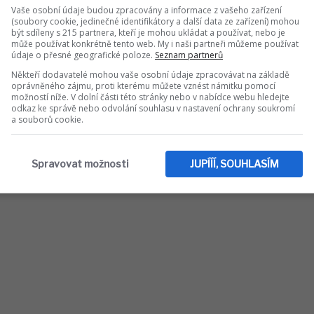
dle dostupných informací přes 240 lidí,
Vaše osobní údaje budou zpracovány a informace z vašeho zařízení
(soubory cookie, jedinečné identifikátory a další data ze zařízení) mohou
 lidí. Podle nejnovějších informací, které
být sdíleny s 215 partnera, kteří je mohou ukládat a používat, nebo je
ai, šéf Indického ředitelství civilního
může používat konkrétně tento web. My i naši partneři můžeme používat
údaje o přesné geografické poloze.
Seznam partnerů
Boeing 787-8 Dreamliner havaroval v obytné
která se nachází mimo perimetr letiště. Na
Někteří dodavatelé mohou vaše osobní údaje zpracovávat na základě
oprávněného zájmu, proti kterému můžete vznést námitku pomocí
ících a 12 členů posádky.
možností níže. V dolní části této stránky nebo v nabídce webu hledejte
odkaz ke správě nebo odvolání souhlasu v nastavení ochrany soukromí
a souborů cookie.
Spravovat možnosti
JUPÍÍÍ, SOUHLASÍM