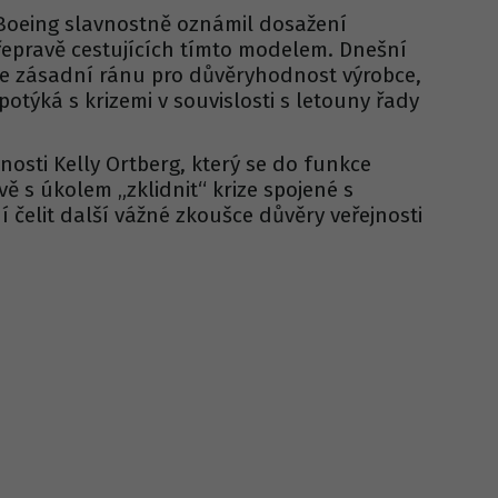
y Boeing slavnostně oznámil dosažení
přepravě cestujících tímto modelem. Dnešní
je zásadní ránu pro důvěryhodnost výrobce,
 potýká s krizemi v souvislosti s letouny řady
nosti Kelly Ortberg, který se do funkce
ě s úkolem „zklidnit“ krize spojené s
 čelit další vážné zkoušce důvěry veřejnosti