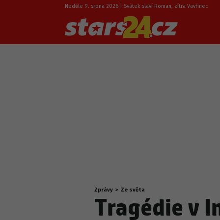
Neděle 9. srpna 2026 | Svátek slaví Roman, zítra Vavřinec
Zprávy
>
Ze světa
Nacházíte
Tragédie v I
se
zde: