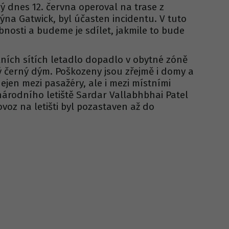
rý dnes 12. června operoval na trase z
a Gatwick, byl účasten incidentu. V tuto
obnosti a budeme je sdílet, jakmile to bude
lních sítích letadlo dopadlo v obytné zóně
ý černý dým. Poškozeny jsou zřejmě i domy a
nejen mezi pasažéry, ale i mezi místními
národního letiště Sardar Vallabhbhai Patel
ovoz na letišti byl pozastaven až do