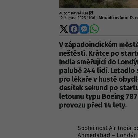
Autor:
Pavel Krejčí
12. června 2025 11:36 |
Aktualizováno:
12. 
Sdílet
Sdílet
Sdílet
Sdílet
na
na
na
na
X
Facebooku
Messengeru
WhatsApp
V západoindickém měst
neštěstí. Krátce po start
India směřující do Londý
palubě 244 lidí. Letadlo 
pro lékaře v hustě obydl
desítek sekund po startu
letounu typu Boeing 787
provozu před 14 lety.
Společnost Air India po
Ahmedabád – Londýn Ga