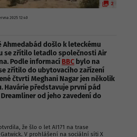
2
června 2025 12:40
ě Ahmedabád došlo k leteckému
u se zřítilo letadlo společnosti Air
na. Podle informací
BBC
bylo na
se zřítilo do ubytovacího zařízení
ené čtvrti Meghani Nagar jen několik
. Havárie představuje první pád
 Dreamliner od jeho zavedení do
tvrdila, že šlo o let AI171 na trase
twick. V prohlášení na sociální síti X