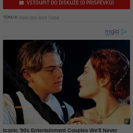
VSTOUPIT DO DISKUZE (0 PŘÍSPĚVKŮ)
TÉMATA:
Diogo Jota
úmrtí
Fotbal