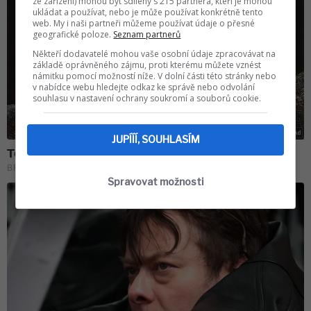
ze zařízení) mohou být sdíleny s 215 partnera, kteří je mohou
ukládat a používat, nebo je může používat konkrétně tento
web. My i naši partneři můžeme používat údaje o přesné
geografické poloze.
Seznam partnerů
Někteří dodavatelé mohou vaše osobní údaje zpracovávat na
základě oprávněného zájmu, proti kterému můžete vznést
námitku pomocí možností níže. V dolní části této stránky nebo
v nabídce webu hledejte odkaz ke správě nebo odvolání
souhlasu v nastavení ochrany soukromí a souborů cookie.
JUPÍÍÍ, SOUHLASÍM
Spravovat možnosti