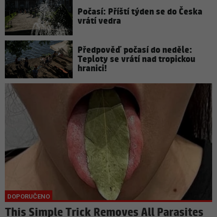
Počasí: Příští týden se do Česka
vrátí vedra
Předpověď počasí do neděle:
Teploty se vrátí nad tropickou
hranici!
This Simple Trick Removes All Parasites