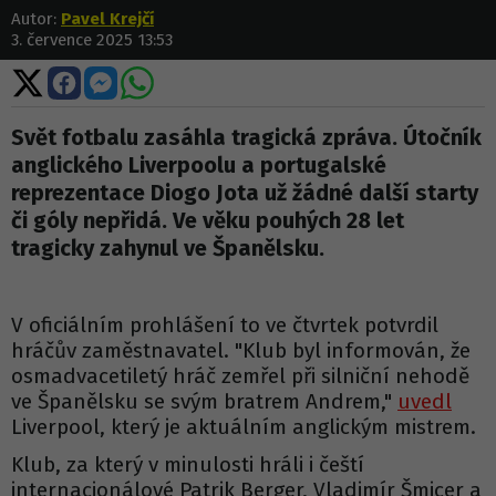
Autor:
Pavel Krejčí
3. července 2025 13:53
Sdílet
Sdílet
Sdílet
Sdílet
na
na
na
na
X
Facebooku
Messengeru
WhatsApp
Svět fotbalu zasáhla tragická zpráva. Útočník
anglického Liverpoolu a portugalské
reprezentace Diogo Jota už žádné další starty
či góly nepřidá. Ve věku pouhých 28 let
tragicky zahynul ve Španělsku.
V oficiálním prohlášení to ve čtvrtek potvrdil
hráčův zaměstnavatel. "Klub byl informován, že
osmadvacetiletý hráč zemřel při silniční nehodě
ve Španělsku se svým bratrem Andrem,"
uvedl
Liverpool, který je aktuálním anglickým mistrem.
Klub, za který v minulosti hráli i čeští
internacionálové Patrik Berger, Vladimír Šmicer a