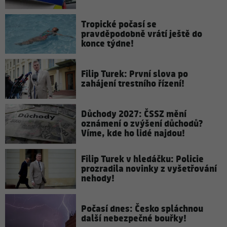
Tropické počasí se
pravděpodobně vrátí ještě do
konce týdne!
Filip Turek: První slova po
zahájení trestního řízení!
Důchody 2027: ČSSZ mění
oznámení o zvýšení důchodů?
Víme, kde ho lidé najdou!
Filip Turek v hledáčku: Policie
prozradila novinky z vyšetřování
nehody!
Počasí dnes: Česko spláchnou
další nebezpečné bouřky!