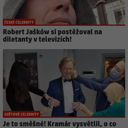
ČESKÉ CELEBRITY
Robert Jašków si postěžoval na
diletanty v televizích!
SVĚTOVÉ CELEBRITY
Je to směšné! Kramár vysvětlil, o co