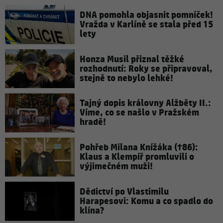
DNA pomohla objasnit pomníček!
Vražda v Karlíně se stala před 15
lety
Honza Musil přiznal těžké
rozhodnutí: Roky se připravoval,
stejně to nebylo lehké!
Tajný dopis královny Alžběty II.:
Víme, co se našlo v Pražském
hradě!
Pohřeb Milana Knížáka (†86):
Klaus a Klempíř promluvili o
výjimečném muži!
Dědictví po Vlastimilu
Harapesovi: Komu a co spadlo do
klína?