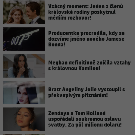
Vzácný moment: Jeden z členů
královské rodiny poskytnul
médiím rozhovor!
Producentka prozradila, kdy se
dozvíme jméno nového Jamese
Bonda!
Meghan definitivně zničila vztahy
s královnou Kamilou!
Bratr Angeliny Jolie vystoupil s
překvapivým přiznáním!
Zendaya a Tom Holland
uspořádali soukromou oslavu
svatby. Za půl milionu dolarů!