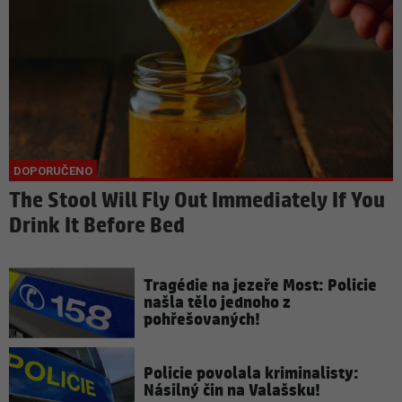
The Stool Will Fly Out Immediately If You
Drink It Before Bed
Tragédie na jezeře Most: Policie
našla tělo jednoho z
pohřešovaných!
Policie povolala kriminalisty:
Násilný čin na Valašsku!