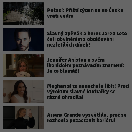
Počasí: Příští týden se do Česka
vrátí vedra
Slavný zpěvák a herec Jared Leto
čelí obviněním z obtěžování
nezletilých dívek!
Jennifer Aniston o svém
ikonickém poznávacím znamení:
Je to blamáž!
Meghan si to nenechala líbit! Proti
výrokům slavné kuchařky se
rázně ohradila!
Ariana Grande vysvětlila, proč se
rozhodla pozastavit kariéru!