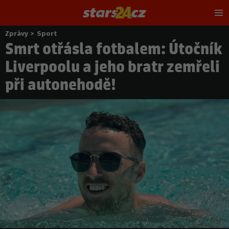
Hl
m
Zprávy
>
Sport
Nacházíte
Smrt otřásla fotbalem: Útočník
se
zde:
Liverpoolu a jeho bratr zemřeli
při autonehodě!