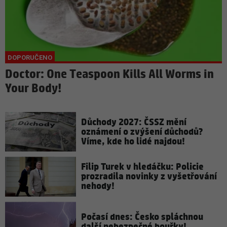
Doctor: One Teaspoon Kills All Worms in
Your Body!
Důchody 2027: ČSSZ mění
oznámení o zvýšení důchodů?
Víme, kde ho lidé najdou!
Filip Turek v hledáčku: Policie
prozradila novinky z vyšetřování
nehody!
Počasí dnes: Česko spláchnou
další nebezpečné bouřky!