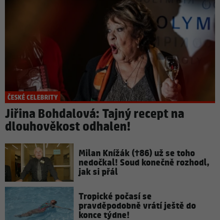
ČESKÉ CELEBRITY
Jiřina Bohdalová: Tajný recept na
dlouhověkost odhalen!
Milan Knížák (†86) už se toho
nedočkal! Soud konečně rozhodl,
jak si přál
Tropické počasí se
pravděpodobně vrátí ještě do
konce týdne!