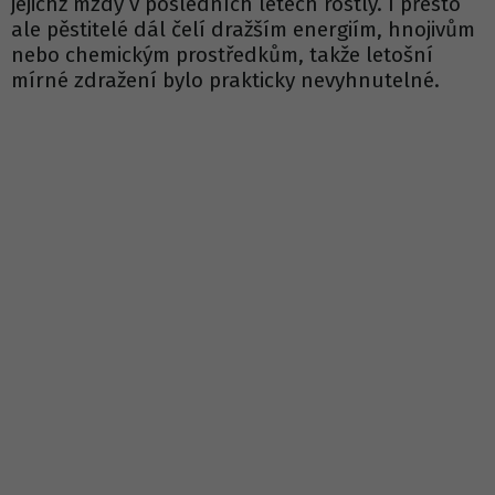
jejichž mzdy v posledních letech rostly. I přesto
ale pěstitelé dál čelí dražším energiím, hnojivům
nebo chemickým prostředkům, takže letošní
mírné zdražení bylo prakticky nevyhnutelné.