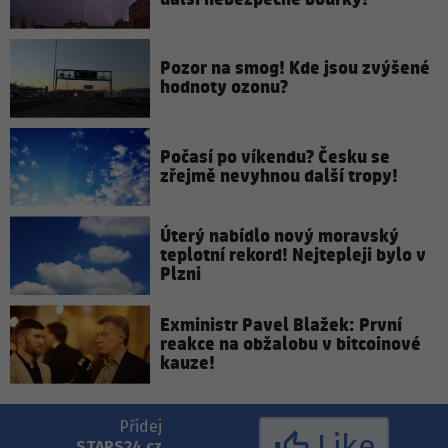
Pozor na smog! Kde jsou zvýšené
hodnoty ozonu?
Počasí po víkendu? Česku se
zřejmě nevyhnou další tropy!
Úterý nabídlo nový moravský
teplotní rekord! Nejtepleji bylo v
Plzni
Exministr Pavel Blažek: První
reakce na obžalobu v bitcoinové
kauze!
Přidej
Like
STARS24.cz