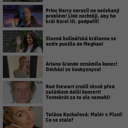
Princ Harry narazil na nečekaný
problém! Lidé nechtějí, aby ho
král Karel III. podpořil!
Slavná kulinářská královna se
ostře pustila do Meghan!
Ariana Grande oznámila konec!
Odchází ze šoubyznysu!
Rod Stewart zrušil těsně před
začátkem další koncert!
Tentokrát za to ale nemohl!
Taťána Kuchařová: Malér v Plzni!
Co se stalo?