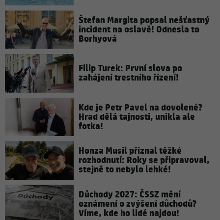
Štefan Margita popsal nešťastný
incident na oslavě! Odnesla to
Borhyová
Filip Turek: První slova po
zahájení trestního řízení!
Kde je Petr Pavel na dovolené?
Hrad dělá tajnosti, unikla ale
fotka!
Honza Musil přiznal těžké
rozhodnutí: Roky se připravoval,
stejně to nebylo lehké!
Důchody 2027: ČSSZ mění
oznámení o zvýšení důchodů?
Víme, kde ho lidé najdou!