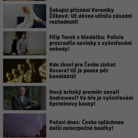
Šokující přiznání Veroniky
Žilkové: Už dávno učinila zásadní
rozhodnutí!
Filip Turek v hledáčku: Policie
prozradila novinky z vyšetřování
nehody!
Kdo zkusí pro Česko získat
Oscara? Už je pouze pět
kandidátů!
Nový britský premiér zavaří
Andrewovi? Ve hře je vyšetřování
Epsteinovy kauzy!
Počasí dnes: Česko spláchnou
další nebezpečné bouřky!