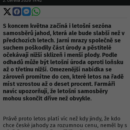
2. června 2026 19:42
Sdílet
Sdílet
Sdílet
Sdílet
na
na
na
na
X
Facebooku
Messengeru
WhatsApp
S koncem května začíná i letošní sezóna
samosběrů jahod, která ale bude slabší než v
předchozích letech. Jarní mrazy společně se
suchem poškodily část úrody a pěstitelé
očekávají nižší sklizeň i menší plody. Podle
odhadů může být letošní úroda oproti loňsku
až o třetinu nižší. Omezenější nabídka se
zároveň promítne do cen, které letos na řadě
míst vzrostou až o deset procent. Farmáři
navíc upozorňují, že letošní samosběry
mohou skončit dříve než obvykle.
Právě proto letos platí víc než kdy jindy, že kdo
chce české jahody za rozumnou cenu, neměl by s