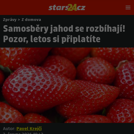
Hl
m
Zprávy
>
Z domova
Nacházíte
Samosběry jahod se rozbíhají!
se
zde:
Pozor, letos si připlatíte
Autor:
Pavel Krejčí