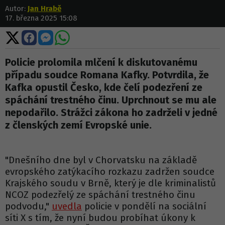
Autor:
Jan Hrabě
17. března 2025 15:08
Sdílet
Sdílet
Sdílet
Sdílet
na
na
na
na
X
Facebooku
Messengeru
WhatsApp
Policie prolomila mlčení k diskutovanému
případu soudce Romana Kafky. Potvrdila, že
Kafka opustil Česko, kde čelí podezření ze
spáchání trestného činu. Uprchnout se mu ale
nepodařilo. Strážci zákona ho zadrželi v jedné
z členských zemí Evropské unie.
"Dnešního dne byl v Chorvatsku na základě
evropského zatýkacího rozkazu zadržen soudce
Krajského soudu v Brně, který je dle kriminalistů
NCOZ podezřelý ze spáchání trestného činu
podvodu,"
uvedla
policie v pondělí na sociální
síti X s tím, že nyní budou probíhat úkony k