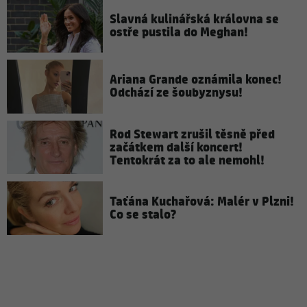
Slavná kulinářská královna se
ostře pustila do Meghan!
Ariana Grande oznámila konec!
Odchází ze šoubyznysu!
Rod Stewart zrušil těsně před
začátkem další koncert!
Tentokrát za to ale nemohl!
Taťána Kuchařová: Malér v Plzni!
Co se stalo?