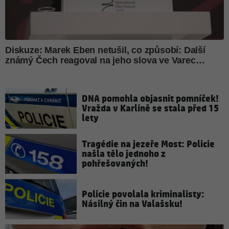
DNA pomohla objasnit pomníček!
Vražda v Karlíně se stala před 15
lety
Tragédie na jezeře Most: Policie
našla tělo jednoho z
pohřešovaných!
Policie povolala kriminalisty:
Násilný čin na Valašsku!