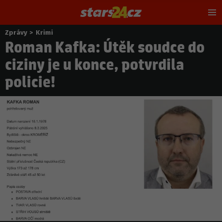
Hl
m
Zprávy
>
Krimi
Nacházíte
Roman Kafka: Útěk soudce do
se
zde:
ciziny je u konce, potvrdila
policie!