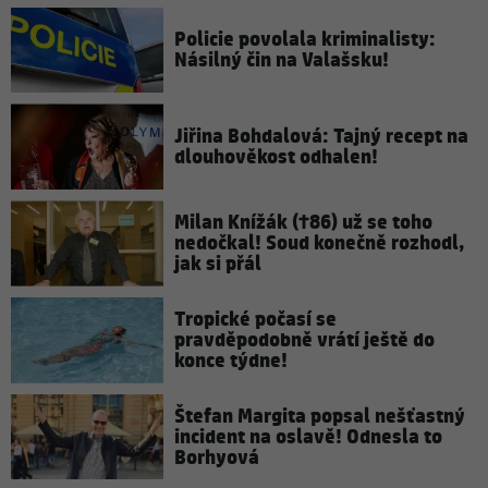
Policie povolala kriminalisty:
Násilný čin na Valašsku!
Jiřina Bohdalová: Tajný recept na
dlouhověkost odhalen!
Milan Knížák (†86) už se toho
nedočkal! Soud konečně rozhodl,
jak si přál
Tropické počasí se
pravděpodobně vrátí ještě do
konce týdne!
Štefan Margita popsal nešťastný
incident na oslavě! Odnesla to
Borhyová