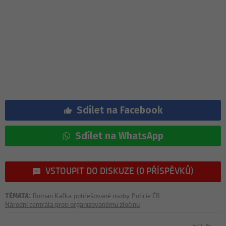
Sdílet na Facebook
Sdílet na WhatsApp
VSTOUPIT DO DISKUZE (0 PŘÍSPĚVKŮ)
TÉMATA:
Roman Kafka
pohřešované osoby
Policie ČR
Národní centrála proti organizovanému zločinu