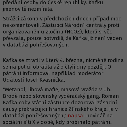
předání osoby do České republiky. Kafku
jmenovitě nezmínila.
Strážci zákona v předchozích dnech případ moc
nekomentovali. Zástupci Národní centrály proti
organizovanému zločinu (NCOZ), která si věc
převzala, pouze potvrdili, že Kafka již není veden
v databázi pohřešovaných.
Kafka se ztratil v úterý 4. března, nicméně rodina
se na policii obrátila až o čtyři dny později. O
pátrání informoval například moderátor
Událostí Josef Kvasnička.
"Metanol, lihová mafie, masová vražda v Uh.
Brodě nebo slovenský vyděračský gang. Roman
Kafka coby státní zástupce dozoroval zásadní
causy překračující hranice Zlínského kraje. Je v
databázi pohřešovaných,"
napsal
novinář na
sociální síti X v době, kdy probíhalo pátrání.