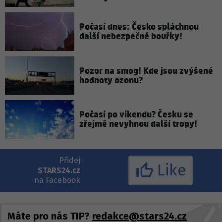
Počasí dnes: Česko spláchnou
další nebezpečné bouřky!
Pozor na smog! Kde jsou zvýšené
hodnoty ozonu?
Počasí po víkendu? Česku se
zřejmě nevyhnou další tropy!
Přidej
Like
STARS24.cz
na Facebook
Máte pro nás TIP?
redakce@stars24.cz