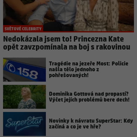
SVĚTOVÉ CELEBRITY
Nedokázala jsem to! Princezna Kate
opět zavzpomínala na boj s rakovinou
Tragédie na jezeře Most: Policie
našla tělo jednoho z
pohřešovaných!
Dominika Gottová nad propastí?
Výčet jejích problémů bere dech!
Novinky k návratu SuperStar: Kdy
začíná a co je ve hře?