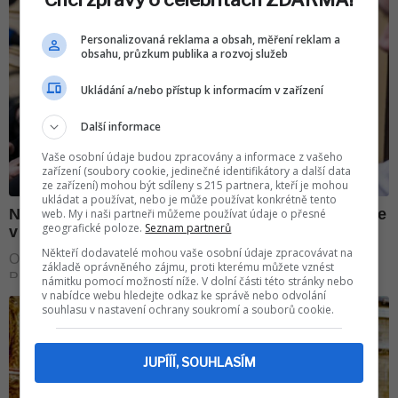
Personalizovaná reklama a obsah, měření reklam a
obsahu, průzkum publika a rozvoj služeb
Ukládání a/nebo přístup k informacím v zařízení
Další informace
Vaše osobní údaje budou zpracovány a informace z vašeho
zařízení (soubory cookie, jedinečné identifikátory a další data
ze zařízení) mohou být sdíleny s 215 partnera, kteří je mohou
ukládat a používat, nebo je může používat konkrétně tento
web. My i naši partneři můžeme používat údaje o přesné
geografické poloze.
Seznam partnerů
Někteří dodavatelé mohou vaše osobní údaje zpracovávat na
základě oprávněného zájmu, proti kterému můžete vznést
námitku pomocí možností níže. V dolní části této stránky nebo
v nabídce webu hledejte odkaz ke správě nebo odvolání
souhlasu v nastavení ochrany soukromí a souborů cookie.
JUPÍÍÍ, SOUHLASÍM