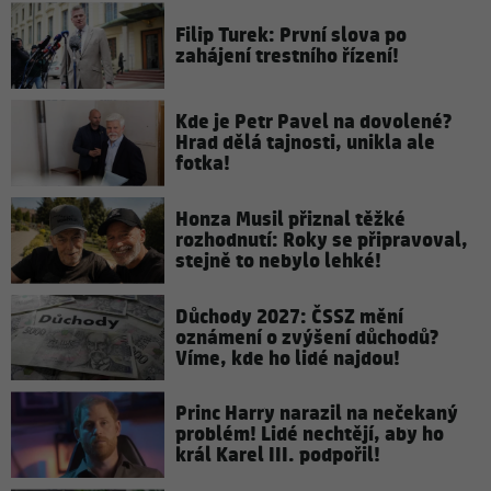
Filip Turek: První slova po
zahájení trestního řízení!
Kde je Petr Pavel na dovolené?
Hrad dělá tajnosti, unikla ale
fotka!
Honza Musil přiznal těžké
rozhodnutí: Roky se připravoval,
stejně to nebylo lehké!
Důchody 2027: ČSSZ mění
oznámení o zvýšení důchodů?
Víme, kde ho lidé najdou!
Princ Harry narazil na nečekaný
problém! Lidé nechtějí, aby ho
král Karel III. podpořil!