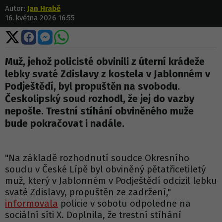
Autor:
Jan Hrabě
16. května 2026 16:55
Sdílet
Sdílet
Sdílet
Sdílet
na
na
na
na
X
Facebooku
Messengeru
WhatsApp
Muž, jehož policisté obvinili z úterní krádeže
lebky svaté Zdislavy z kostela v Jablonném v
Podještědí, byl propuštěn na svobodu.
Českolipský soud rozhodl, že jej do vazby
nepošle. Trestní stíhání obviněného muže
bude pokračovat i nadále.
"Na základě rozhodnutí soudce Okresního
soudu v České Lípě byl obviněný pětatřicetiletý
muž, který v Jablonném v Podještědí odcizil lebku
svaté Zdislavy, propuštěn ze zadržení,"
informovala
policie v sobotu odpoledne na
sociální síti X. Doplnila, že trestní stíhání