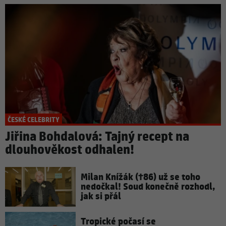
ČESKÉ CELEBRITY
Jiřina Bohdalová: Tajný recept na
dlouhověkost odhalen!
Milan Knížák (†86) už se toho
nedočkal! Soud konečně rozhodl,
jak si přál
Tropické počasí se