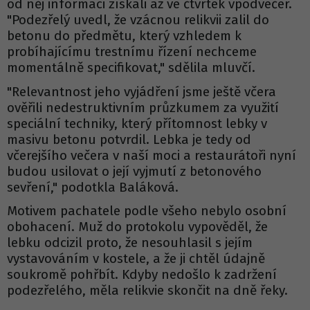
od něj informaci získali až ve čtvrtek vpodvečer.
"Podezřelý uvedl, že vzácnou relikvii zalil do
betonu do předmětu, který vzhledem k
probíhajícímu trestnímu řízení nechceme
momentálně specifikovat," sdělila mluvčí.
"Relevantnost jeho vyjádření jsme ještě včera
ověřili nedestruktivním průzkumem za využití
speciální techniky, který přítomnost lebky v
masivu betonu potvrdil. Lebka je tedy od
včerejšího večera v naší moci a restaurátoři nyní
budou usilovat o její vyjmutí z betonového
sevření," podotkla Baláková.
Motivem pachatele podle všeho nebylo osobní
obohacení. Muž do protokolu vypověděl, že
lebku odcizil proto, že nesouhlasil s jejím
vystavováním v kostele, a že ji chtěl údajně
soukromě pohřbít. Kdyby nedošlo k zadržení
podezřelého, měla relikvie skončit na dně řeky.