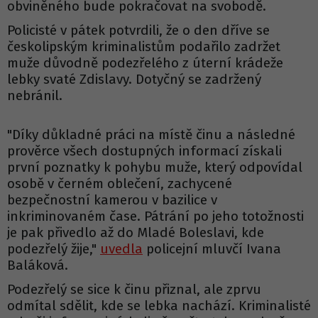
obviněného bude pokračovat na svobodě.
Policisté v pátek potvrdili, že o den dříve se
českolipským kriminalistům podařilo zadržet
muže důvodně podezřelého z úterní krádeže
lebky svaté Zdislavy. Dotyčný se zadržený
nebránil.
"Díky důkladné práci na místě činu a následné
prověrce všech dostupných informací získali
první poznatky k pohybu muže, který odpovídal
osobě v černém oblečení, zachycené
bezpečnostní kamerou v bazilice v
inkriminovaném čase. Pátrání po jeho totožnosti
je pak přivedlo až do Mladé Boleslavi, kde
podezřelý žije,"
uvedla
policejní mluvčí Ivana
Baláková.
Podezřelý se sice k činu přiznal, ale zprvu
odmítal sdělit, kde se lebka nachází. Kriminalisté