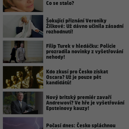
Co se stalo?
Šokující přiznání Veroniky
Žilkové: Už dávno učinila zásadní
rozhodnutí!
Filip Turek v hledáčku: Policie
prozradila novinky z vyšetřování
nehody!
Kdo zkusí pro Česko získat
Oscara? Už je pouze pět
kandidátů!
Nový britský premiér zavaří
Andrewovi? Ve hře je vyšetřování
Epsteinovy kauzy!
Počasí dnes: Česko spláchnou