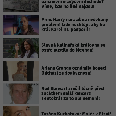
oznámení o zvýšení důchodů?
Víme, kde ho lidé najdou!
Princ Harry narazil na nečekaný
problém! Lidé nechtějí, aby ho
král Karel III. podpořil!
Slavná kulinářská královna se
ostře pustila do Meghan!
Ariana Grande oznámila konec!
Odchází ze šoubyznysu!
Rod Stewart zrušil těsně před
začátkem další koncert!
Tentokrát za to ale nemohl!
Taťána Kuchařová: Malér v Plzni!