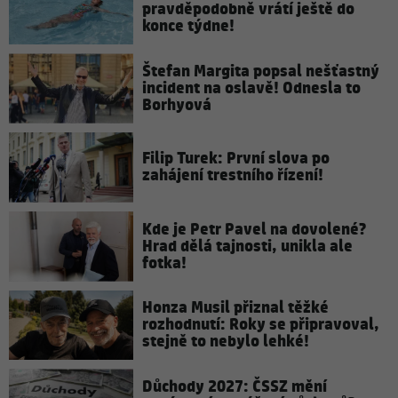
pravděpodobně vrátí ještě do
konce týdne!
Štefan Margita popsal nešťastný
incident na oslavě! Odnesla to
Borhyová
Filip Turek: První slova po
zahájení trestního řízení!
Kde je Petr Pavel na dovolené?
Hrad dělá tajnosti, unikla ale
fotka!
Honza Musil přiznal těžké
rozhodnutí: Roky se připravoval,
stejně to nebylo lehké!
Důchody 2027: ČSSZ mění