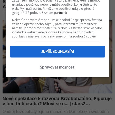
ze zařízení) mohou být sdíleny s 215 partnera, kteří je mohou
ukládat a používat, nebo je může používat konkrétně tento
web. My i naši partneři můžeme používat údaje o přesné
geografické poloze.
Seznam partnerů
Někteří dodavatelé mohou vaše osobní údaje zpracovávat na
základě oprávněného zájmu, proti kterému můžete vznést
námitku pomocí možností níže. V dolní části této stránky nebo
v nabídce webu hledejte odkaz ke správě nebo odvolání
souhlasu v nastavení ochrany soukromí a souborů cookie.
JUPÍÍÍ, SOUHLASÍM
Spravovat možnosti