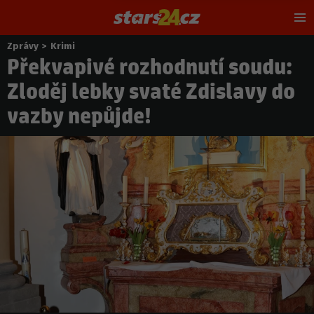
Hl
m
Zprávy
>
Krimi
Nacházíte
Překvapivé rozhodnutí soudu:
se
zde:
Zloděj lebky svaté Zdislavy do
vazby nepůjde!