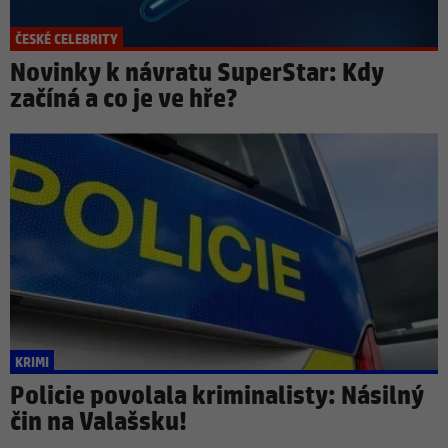
ČESKÉ CELEBRITY
Novinky k návratu SuperStar: Kdy
začíná a co je ve hře?
KRIMI
Policie povolala kriminalisty: Násilný
čin na Valašsku!