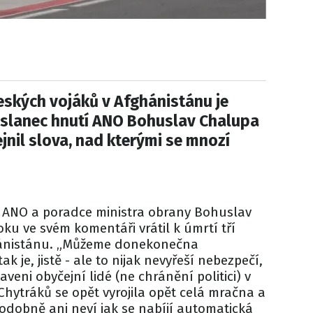
českých vojáků v Afghánistánu je
oslanec hnutí ANO Bohuslav Chalupa
ejnil slova, nad kterými se mnozí
 ANO a poradce ministra obrany Bohuslav
u ve svém komentáři vrátil k úmrtí tří
hánistánu. „Můžeme donekonečna
ak je, jistě - ale to nijak nevyřeší nebezpečí,
veni obyčejní lidé (ne chránění politici) v
Chytráků se opět vyrojila opět celá mračna a
odobně ani neví jak se nabíjí automatická