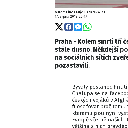
Autor:
Libor Frýdl
,
stars24.cz
17. srpna 2018 20:47
Sdílet
Sdílet
Sdílet
Sdílet
na
na
na
na
X
Facebooku
Messengeru
WhatsApp
Praha - Kolem smrti tří 
stále dusno. Někdejší p
na sociálních sítích zveř
pozastavili.
Bývalý poslanec hnutí
Chalupa se na facebook
českých vojáků v Afg
filosofovat proč tomu t
kterému jsou nyní vysta
Evropě včetně našich. 
většina z nich pravděp