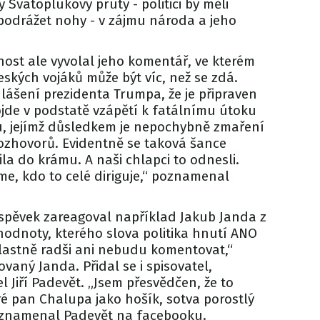
 Svatoplukovy pruty - politici by měli
 podrážet nohy - v zájmu národa a jeho
nost ale vyvolal jeho komentář, ve kterém
českých vojáků může být víc, než se zdá.
ohlášení prezidenta Trumpa, že je připraven
ojde v podstatě vzápětí k fatálnímu útoku
, jejímž důsledkem je nepochybně zmaření
rozhovorů. Evidentně se taková šance
 do krámu. A naši chlapci to odnesli.
me, kdo to celé diriguje,“ poznamenal
spěvek zareagoval například Jakub Janda z
hodnoty, kterého slova politika hnutí ANO
vlastně radši ani nebudu komentovat,“
aný Janda. Přidal se i spisovatel,
 Jiří Padevět. „Jsem přesvědčen, že to
eré pan Chalupa jako hošík, sotva porostlý
oznamenal Padevět na facebooku.