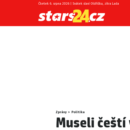
Čtvrtek 6. srpna 2026 | Svátek slaví Oldřiška, zítra Lada
Zprávy
>
Politika
Nacházíte
Museli čeští
se
zde: