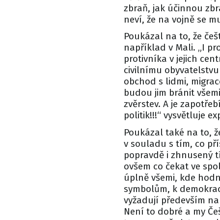
zbraň, jak účinnou zb
neví, že na vojně se m
Poukázal na to, že češt
například v Mali. „I p
protivníka v jejich cen
civilnímu obyvatelstvu
obchod s lidmi, migrace
budou jim bránit všem
zvěrstev. A je zapotřeb
politik!!!“ vysvětluje 
Poukázal také na to, že
v souladu s tím, co p
popravdě i zhnusený tí
ovšem co čekat ve spol
úplně všemi, kde hodno
symbolům, k demokraci
vyžadují především na
Není to dobré a my Če