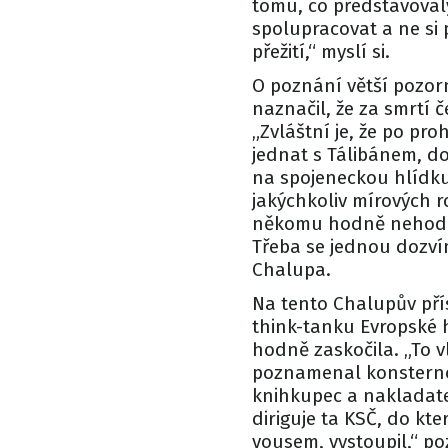
tomu, co představovaly
spolupracovat a ne si
přežití,“ myslí si.
O poznání větší pozor
naznačil, že za smrtí 
„Zvláštní je, že po pr
jednat s Tálibánem, d
na spojeneckou hlídku
jakýchkoliv mírových 
někomu hodně nehodila
Třeba se jednou dozví
Chalupa.
Na tento Chalupův pří
think-tanku Evropské 
hodně zaskočila. „To 
poznamenal konsternov
knihkupec a nakladatel
diriguje ta KSČ, do kt
vousem, vystoupil,“ p