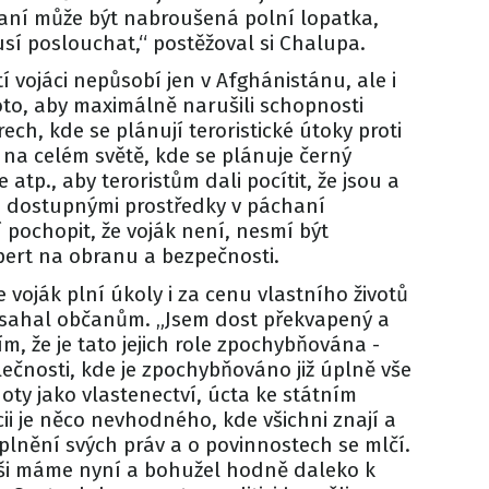
raní může být nabroušená polní lopatka,
usí poslouchat,“ postěžoval si Chalupa.
í vojáci nepůsobí jen v Afghánistánu, ale i
roto, aby maximálně narušili schopnosti
trech, kde se plánují teroristické útoky proti
 na celém světě, kde se plánuje černý
 atp., aby teroristům dali pocítit, že jsou a
i dostupnými prostředky v páchaní
í pochopit, že voják není, nesmí být
expert na obranu a bezpečnosti.
 voják plní úkoly i za cenu vlastního životů
řísahal občanům. „Jsem dost překvapený a
m, že je tato jejich role zpochybňována -
ečnosti, kde je zpochybňováno již úplně vše
ty jako vlastenectví, úcta ke státním
i je něco nevhodného, kde všichni znají a
plnění svých práv a o povinnostech se mlčí.
ši máme nyní a bohužel hodně daleko k