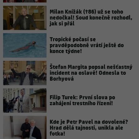
Milan Knížák (†86) už se toho
nedočkal! Soud konečně rozhodl,
jak si přál
Tropické počasí se
pravděpodobně vrátí ještě do
konce týdne!
Štefan Margita popsal nešťastný
incident na oslavě! Odnesla to
Borhyová
Filip Turek: První slova po
zahájení trestního řízení!
Kde je Petr Pavel na dovolené?
Hrad dělá tajnosti, unikla ale
fotka!