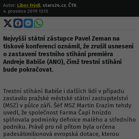
Autor:
Libor Frýdl
,
stars24.cz
,
ČTK
4. prosince 2019 13:13
Sdílet
Sdílet
Sdílet
Sdílet
na
na
na
na
X
Facebooku
Messengeru
WhatsApp
Nejvyšší státní zástupce Pavel Zeman na
tiskové konferenci oznámil, že zrušil usnesení
o zastavení trestního stíhání premiéra
Andreje Babiše (ANO), čímž trestní stíhání
bude pokračovat.
Trestní stíhání Babiše i dalších lidí v případu
zastavilo pražské městské státní zastupitelství
(MSZ) v půlce září. Šéf MSZ Martin Erazím tehdy
uvedl, že společnost Farma Čapí hnízdo
splňovala podmínky definice malého a středního
podniku. Právě pro ně přitom byla určena
padesátimilionová evropská dotace, kterou