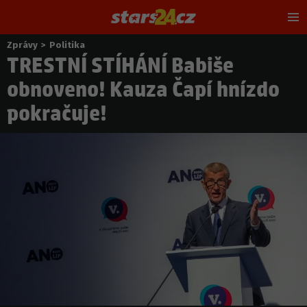
Hl
m
Zprávy
>
Politika
Nacházíte
TRESTNÍ STÍHÁNÍ Babiše
se
zde:
obnoveno! Kauza Čapí hnízdo
pokračuje!