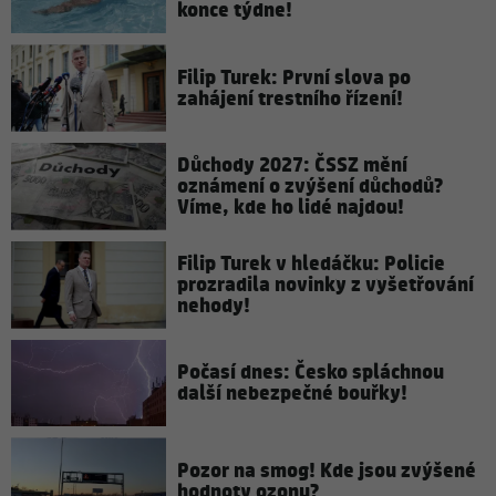
konce týdne!
Filip Turek: První slova po
zahájení trestního řízení!
Důchody 2027: ČSSZ mění
oznámení o zvýšení důchodů?
Víme, kde ho lidé najdou!
Filip Turek v hledáčku: Policie
prozradila novinky z vyšetřování
nehody!
Počasí dnes: Česko spláchnou
další nebezpečné bouřky!
Pozor na smog! Kde jsou zvýšené
hodnoty ozonu?