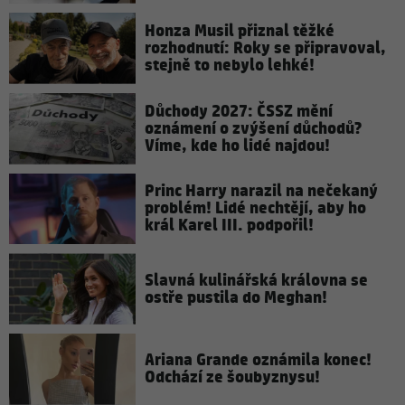
Honza Musil přiznal těžké
rozhodnutí: Roky se připravoval,
stejně to nebylo lehké!
Důchody 2027: ČSSZ mění
oznámení o zvýšení důchodů?
Víme, kde ho lidé najdou!
Princ Harry narazil na nečekaný
problém! Lidé nechtějí, aby ho
král Karel III. podpořil!
Slavná kulinářská královna se
ostře pustila do Meghan!
Ariana Grande oznámila konec!
Odchází ze šoubyznysu!