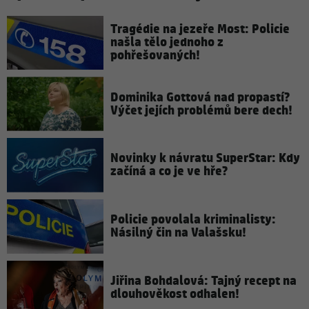
Tragédie na jezeře Most: Policie
našla tělo jednoho z
pohřešovaných!
Dominika Gottová nad propastí?
Výčet jejích problémů bere dech!
Novinky k návratu SuperStar: Kdy
začíná a co je ve hře?
Policie povolala kriminalisty:
Násilný čin na Valašsku!
Jiřina Bohdalová: Tajný recept na
dlouhověkost odhalen!