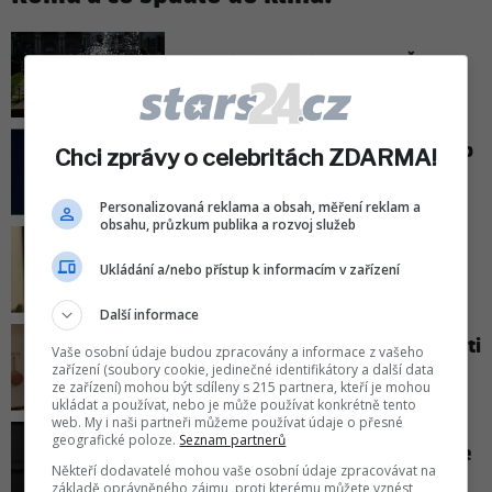
Počasí: Příští týden se do Česka
vrátí vedra
Slavný zpěvák a herec Jared Leto
Chci zprávy o celebritách ZDARMA!
čelí obviněním z obtěžování
nezletilých dívek!
Personalizovaná reklama a obsah, měření reklam a
obsahu, průzkum publika a rozvoj služeb
Jennifer Aniston o svém
ikonickém poznávacím znamení:
Ukládání a/nebo přístup k informacím v zařízení
Je to blamáž!
Další informace
Meghan si to nenechala líbit! Proti
Vaše osobní údaje budou zpracovány a informace z vašeho
výrokům slavné kuchařky se
zařízení (soubory cookie, jedinečné identifikátory a další data
rázně ohradila!
ze zařízení) mohou být sdíleny s 215 partnera, kteří je mohou
ukládat a používat, nebo je může používat konkrétně tento
web. My i naši partneři můžeme používat údaje o přesné
geografické poloze.
Seznam partnerů
Ariana Grande vysvětlila, proč se
rozhodla pozastavit kariéru!
Někteří dodavatelé mohou vaše osobní údaje zpracovávat na
základě oprávněného zájmu, proti kterému můžete vznést