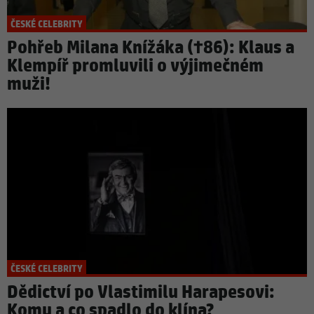
ČESKÉ CELEBRITY
Pohřeb Milana Knížáka (†86): Klaus a
Klempíř promluvili o výjimečném
muži!
ČESKÉ CELEBRITY
Dědictví po Vlastimilu Harapesovi:
Komu a co spadlo do klína?