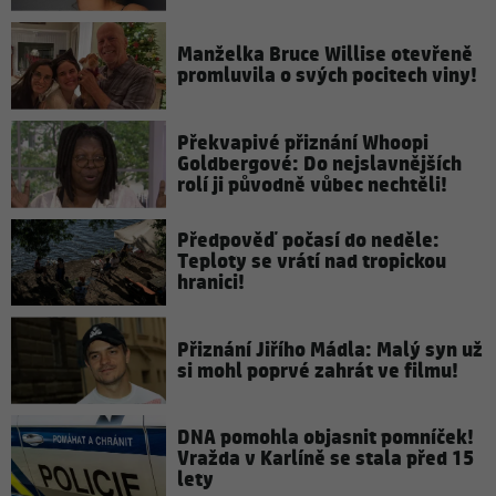
Manželka Bruce Willise otevřeně
promluvila o svých pocitech viny!
Překvapivé přiznání Whoopi
Goldbergové: Do nejslavnějších
rolí ji původně vůbec nechtěli!
Předpověď počasí do neděle:
Teploty se vrátí nad tropickou
hranici!
Přiznání Jiřího Mádla: Malý syn už
si mohl poprvé zahrát ve filmu!
DNA pomohla objasnit pomníček!
Vražda v Karlíně se stala před 15
lety