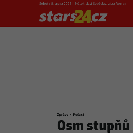
Sobota 8. srpna 2026 | Svátek slaví Soběslav, zítra Roman
Zprávy
>
Počasí
Nacházíte
Osm stupňů n
se
zde: