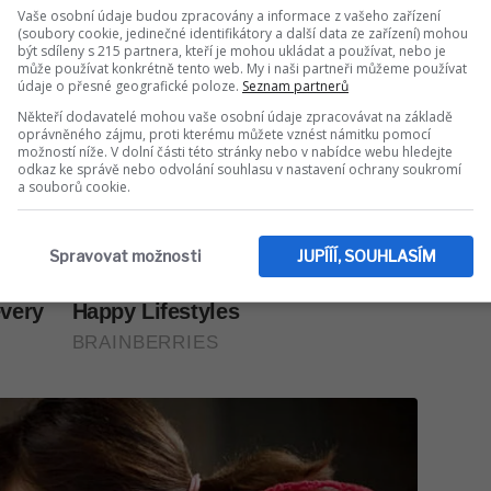
Vaše osobní údaje budou zpracovány a informace z vašeho zařízení
(soubory cookie, jedinečné identifikátory a další data ze zařízení) mohou
být sdíleny s 215 partnera, kteří je mohou ukládat a používat, nebo je
může používat konkrétně tento web. My i naši partneři můžeme používat
údaje o přesné geografické poloze.
Seznam partnerů
Někteří dodavatelé mohou vaše osobní údaje zpracovávat na základě
oprávněného zájmu, proti kterému můžete vznést námitku pomocí
možností níže. V dolní části této stránky nebo v nabídce webu hledejte
odkaz ke správě nebo odvolání souhlasu v nastavení ochrany soukromí
a souborů cookie.
Spravovat možnosti
JUPÍÍÍ, SOUHLASÍM