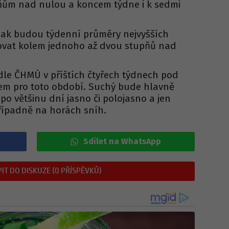
pňům nad nulou a koncem týdne i k sedmi
pak budou týdenní průměry nejvyšších
ovat kolem jednoho až dvou stupňů nad
le ČHMÚ v příštích čtyřech týdnech pod
 pro toto období. Suchý bude hlavně
 po většinu dní jasno či polojasno a jen
případně na horách sníh.
Sdílet na WhatsApp
IT DO DISKUZE (0 PŘÍSPĚVKŮ)