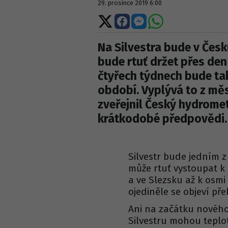
29. prosince 2019 6:00
Sdílet
Sdílet
Sdílet
Sdílet
na
na
na
na
X
Facebooku
Messengeru
WhatsApp
Na Silvestra bude v Česk
bude rtuť držet přes den
čtyřech týdnech bude ta
období. Vyplývá to z měs
zveřejnil Český hydrome
krátkodobé předpovědi.
Silvestr bude jedním z
může rtuť vystoupat k
a ve Slezsku až k osmi
ojediněle se objeví př
Ani na začátku nového 
Silvestru mohou teplot