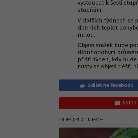
vystoupat k šesti stu
stupňům.
V dalších týdnech se 
denních teplot pohyb
nulou.
Objem srážek bude pod
dlouhodobým průměrem
příští týden, kdy bude
místy se objeví déšť, 
Sdílet na Facebook
VSTOUP