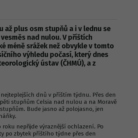
u až plus osm stupňů a i v lednu se
 vesměs nad nulou. V příštích
ké méně srážek než obvykle v tomto
íčního výhledu počasí, který dnes
teorologický ústav (ČHMÚ), a z
 nejteplejších dnů v příštím týdnu. Přes den
 pěti stupňům Celsia nad nulou a na Moravě
 stupňům. Bude jasno až polojasno, jen
eháňky.
roku nepřijde výraznější ochlazení. Po
y po zbytek příštího týdne přes den