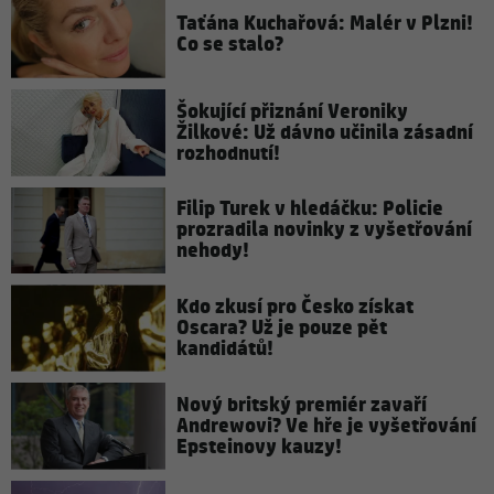
Taťána Kuchařová: Malér v Plzni!
Co se stalo?
Šokující přiznání Veroniky
Žilkové: Už dávno učinila zásadní
rozhodnutí!
Filip Turek v hledáčku: Policie
prozradila novinky z vyšetřování
nehody!
Kdo zkusí pro Česko získat
Oscara? Už je pouze pět
kandidátů!
Nový britský premiér zavaří
Andrewovi? Ve hře je vyšetřování
Epsteinovy kauzy!