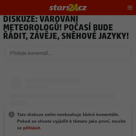
Hl
m
DISKUZE: VAROVÁNÍ
METEOROLOGŮ! POČASÍ BUDE
ŘÁDIT, ZÁVĚJE, SNĚHOVÉ JAZYKY!