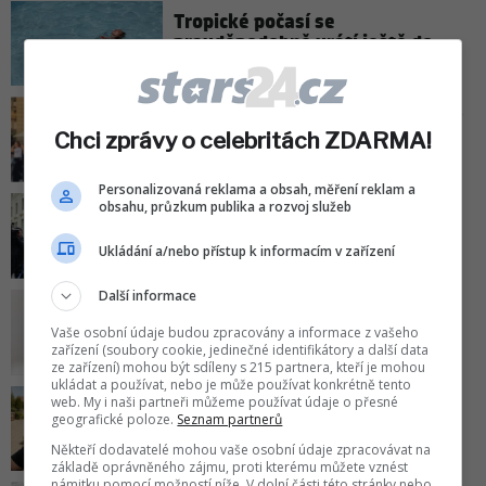
Tropické počasí se
pravděpodobně vrátí ještě do
konce týdne!
Štefan Margita popsal nešťastný
incident na oslavě! Odnesla to
Chci zprávy o celebritách ZDARMA!
Borhyová
Personalizovaná reklama a obsah, měření reklam a
obsahu, průzkum publika a rozvoj služeb
Filip Turek: První slova po
zahájení trestního řízení!
Ukládání a/nebo přístup k informacím v zařízení
Další informace
Kde je Petr Pavel na dovolené?
Hrad dělá tajnosti, unikla ale
Vaše osobní údaje budou zpracovány a informace z vašeho
fotka!
zařízení (soubory cookie, jedinečné identifikátory a další data
ze zařízení) mohou být sdíleny s 215 partnera, kteří je mohou
ukládat a používat, nebo je může používat konkrétně tento
web. My i naši partneři můžeme používat údaje o přesné
Honza Musil přiznal těžké
geografické poloze.
Seznam partnerů
rozhodnutí: Roky se připravoval,
stejně to nebylo lehké!
Někteří dodavatelé mohou vaše osobní údaje zpracovávat na
základě oprávněného zájmu, proti kterému můžete vznést
námitku pomocí možností níže. V dolní části této stránky nebo