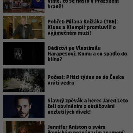
Víme, co se našlo v Pražském
hradě!
Pohřeb Milana Knížáka (†86):
Klaus a Klempíř promluvili o
výjimečném muži!
Dědictví po Vlastimilu
Harapesovi: Komu a co spadlo do
klína?
Počasí: Příští týden se do Česka
vrátí vedra
Slavný zpěvák a herec Jared Leto
čelí obviněním z obtěžování
nezletilých dívek!
Jennifer Aniston o svém
ikonickém poznávacím znamení: