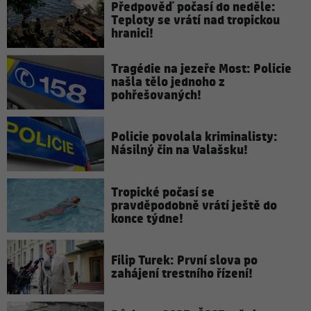
Předpověď počasí do neděle:
Teploty se vrátí nad tropickou
hranici!
Tragédie na jezeře Most: Policie
našla tělo jednoho z
pohřešovaných!
Policie povolala kriminalisty:
Násilný čin na Valašsku!
Tropické počasí se
pravděpodobně vrátí ještě do
konce týdne!
Filip Turek: První slova po
zahájení trestního řízení!