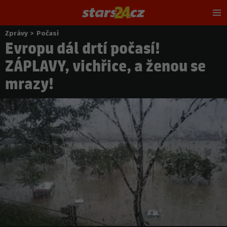
Hl
m
Zprávy
>
Počasí
Nacházíte
Evropu dál drtí počasí!
se
zde:
ZÁPLAVY, vichřice, a ženou se
mrazy!