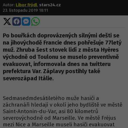
Autor:
Libor Frýdl
,
stars24.cz
23. listopadu 2019 18:11
Sdílet
Sdílet
Sdílet
Sdílet
na
na
na
na
X
Facebooku
Messengeru
WhatsApp
Po bouřkách doprovázených silnými dešti se
na jihovýchodě Francie dnes pohřešuje 77letý
muž. Zhruba šest stovek lidí z města Hyères
východně od Toulonu se muselo preventivně
evakuovat, informovala dnes na twitteru
prefektura Var. Záplavy postihly také
severozápad Itálie.
Sedmasedmdesátiletého muže hasiči a
záchranáři hledají v okolí jeho bydliště ve městě
Saint-Antonin-du-Var, asi 80 kilometrů
severovýchodně od Marseille. Ve městě Fréjus
mezi Nice a Marseille museli hasiči evakuovat