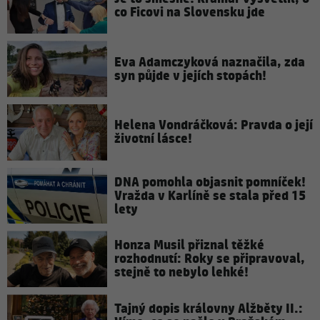
co Ficovi na Slovensku jde
Eva Adamczyková naznačila, zda
syn půjde v jejích stopách!
Helena Vondráčková: Pravda o její
životní lásce!
DNA pomohla objasnit pomníček!
Vražda v Karlíně se stala před 15
lety
Honza Musil přiznal těžké
rozhodnutí: Roky se připravoval,
stejně to nebylo lehké!
Tajný dopis královny Alžběty II.: