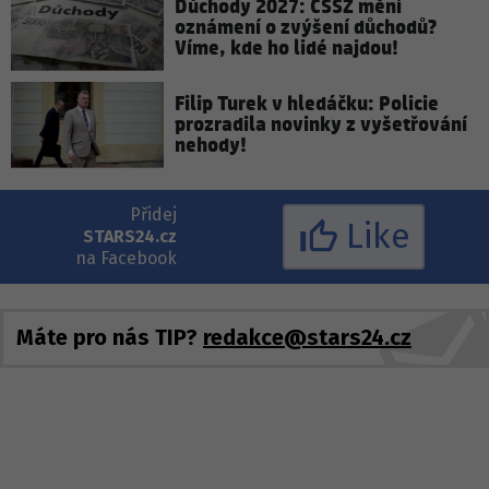
Důchody 2027: ČSSZ mění
oznámení o zvýšení důchodů?
Víme, kde ho lidé najdou!
Filip Turek v hledáčku: Policie
prozradila novinky z vyšetřování
nehody!
Přidej
Like
STARS24.cz
na Facebook
Máte pro nás TIP?
redakce@stars24.cz