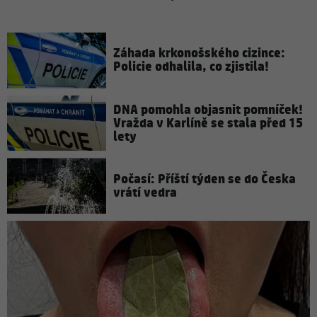
Záhada krkonošského cizince:
Policie odhalila, co zjistila!
DNA pomohla objasnit pomníček!
Vražda v Karlíně se stala před 15
lety
Počasí: Příští týden se do Česka
vrátí vedra