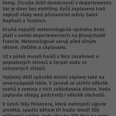
kemp. Zhruba 2400 domácností v departementu
Var je dnes bez elektřiny. Kvůli zaplavené trati
nejezdí vlaky mezi přístavními městy Saint-
Raphaël a Touloun.
Druhá nejvyšší meteorologická výstraha dnes
platí v sedmi departementech na jihovýchodě
Francie. Meteorologové varují před silným
větrem, deštěm a záplavami.
Už v pátek museli hasiči v Nice zasahovat u
popadaných stromů a čerpat vodu ze
zatopených sklepů.
Vydatný déšť způsobil místní záplavy také na
severozápadě Itálie. V Janově se utrhlo několik
svahů a zemina z nich zablokovala silnice. Voda
zaplavila sklepy, podchody i několik obchodů.
V údolí řeky Polvecera, která metropolí Ligurie
protéká, spadlo během tří hodin téměř 300
milimetrů srážek, tedy zhruba 300 litrů na metr