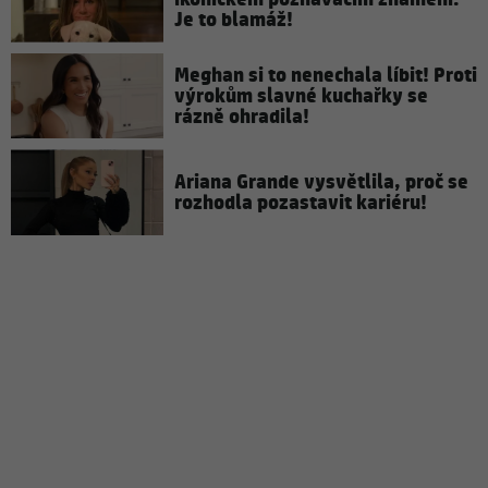
Je to blamáž!
Meghan si to nenechala líbit! Proti
výrokům slavné kuchařky se
rázně ohradila!
Ariana Grande vysvětlila, proč se
rozhodla pozastavit kariéru!