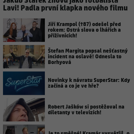
Jakub Štáfek znovu jako fotbalista
Lavi! Padla první klapka nového filmu
Jiří Krampol (†87) odešel před
rokem: Ostrá slova o lhářích a
příživnicích!
Štefan Margita popsal nešťastný
incident na oslavě! Odnesla to
Borhyová
Novinky k návratu SuperStar: Kdy
začíná a co je ve hře?
Robert Jašków si postěžoval na
diletanty v televizích!
Je to směšné! Kramár vysvětlil, o