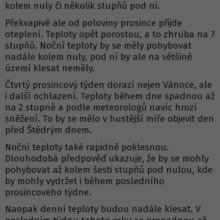
kolem nuly či několik stupňů pod ní.
Překvapivě ale od poloviny prosince přijde
oteplení. Teploty opět porostou, a to zhruba na 7
stupňů. Noční teploty by se měly pohybovat
nadále kolem nuly, pod ní by ale na většině
území klesat neměly.
Čtvrtý prosincový týden dorazí nejen Vánoce, ale
i další ochlazení. Teploty během dne spadnou až
na 2 stupně a podle meteorologů navíc hrozí
sněžení. To by se mělo v hustější míře objevit den
před Štědrým dnem.
Noční teploty také rapidně poklesnou.
Dlouhodobá předpověď ukazuje, že by se mohly
pohybovat až kolem šesti stupňů pod nulou, kde
by mohly vydržet i během posledního
prosincového týdne.
Naopak denní teploty budou nadále klesat. V