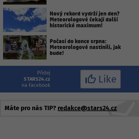
Nový rekord vydrží jen den?
Meteorologové čekají další
historické maximum!
Počasí do konce srpna:
Meteorologové nastínili, jak
bude!
Přidej
Like
STARS24.cz
na Facebook
Máte pro nás TIP?
redakce@stars24.cz