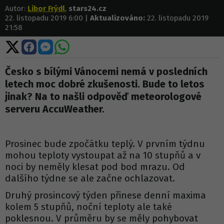
Autor:
Libor Frýdl
,
stars24.cz
22. listopadu 2019 6:00 |
Aktualizováno:
22. listopadu 2019
21:58
Sdílet
Sdílet
Sdílet
Sdílet
na
na
na
na
X
Facebooku
Messengeru
WhatsApp
Česko s bílými Vánocemi nemá v posledních
letech moc dobré zkušenosti. Bude to letos
jinak? Na to našli odpověď meteorologové
serveru AccuWeather.
Prosinec bude zpočátku teplý. V prvním týdnu
mohou teploty vystoupat až na 10 stupňů a v
noci by neměly klesat pod bod mrazu. Od
dalšího týdne se ale začne ochlazovat.
Druhý prosincový týden přinese denní maxima
kolem 5 stupňů, noční teploty ale také
poklesnou. V průměru by se měly pohybovat