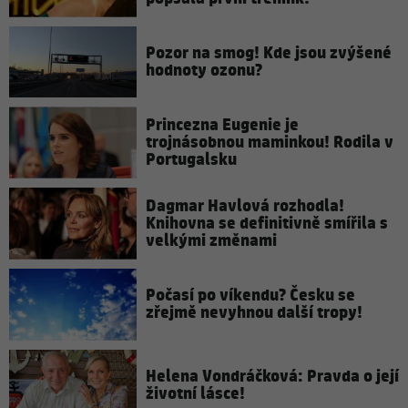
Pozor na smog! Kde jsou zvýšené
hodnoty ozonu?
Princezna Eugenie je
trojnásobnou maminkou! Rodila v
Portugalsku
Dagmar Havlová rozhodla!
Knihovna se definitivně smířila s
velkými změnami
Počasí po víkendu? Česku se
zřejmě nevyhnou další tropy!
Helena Vondráčková: Pravda o její
životní lásce!