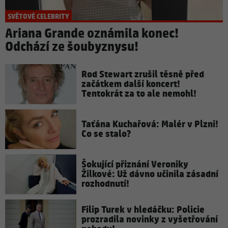
SVĚTOVÉ CELEBRITY
Ariana Grande oznámila konec!
Odchází ze šoubyznysu!
Rod Stewart zrušil těsně před
začátkem další koncert!
Tentokrát za to ale nemohl!
Taťána Kuchařová: Malér v Plzni!
Co se stalo?
Šokující přiznání Veroniky
Žilkové: Už dávno učinila zásadní
rozhodnutí!
Filip Turek v hledáčku: Policie
prozradila novinky z vyšetřování