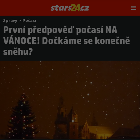
Hl
m
Zprávy
>
Počasí
Nacházíte
První předpověď počasí NA
se
zde:
VÁNOCE! Dočkáme se konečně
sněhu?