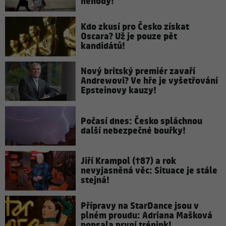
nehody!
Kdo zkusí pro Česko získat
Oscara? Už je pouze pět
kandidátů!
Nový britský premiér zavaří
Andrewovi? Ve hře je vyšetřování
Epsteinovy kauzy!
Počasí dnes: Česko spláchnou
další nebezpečné bouřky!
Jiří Krampol (†87) a rok
nevyjasněná věc: Situace je stále
stejná!
Přípravy na StarDance jsou v
plném proudu: Adriana Mašková
popsala první trénink!