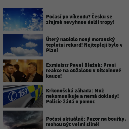
Počasí po víkendu? Česku se
zřejmě nevyhnou další tropy!
Úterý nabídlo nový moravský
teplotní rekord! Nejtepleji bylo v
Plzni
Exministr Pavel Blažek: První
reakce na obžalobu v bitcoinové
kauze!
Krkonošská záhada: Muž
nekomunikuje a nemá doklady!
Policie žádá o pomoc
Počasí aktuálně: Pozor na bouřky,
mohou být velmi silné!