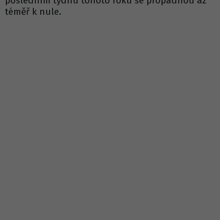
posledním týdnu tohoto roku se propadnou až
téměř k nule.