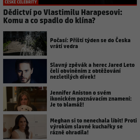
ČESKÉ CELEBRITY
Dědictví po Vlastimilu Harapesovi:
Komu a co spadlo do klína?
Počasí: Příští týden se do Česka
vrátí vedra
Slavný zpěvák a herec Jared Leto
čelí obviněním z obtěžování
nezletilých dívek!
Jennifer Aniston o svém
ikonickém poznávacím znamení:
Je to blamáž!
Meghan si to nenechala líbit! Proti
výrokům slavné kuchařky se
rázně ohradila!