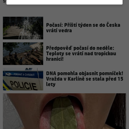
Počasí: Příští týden se do Česka
vrátí vedra
Předpověď počasí do neděle:
Teploty se vrátí nad tropickou
hranici!
DNA pomohla objasnit pomníček!
Vražda v Karlíně se stala před 15
lety