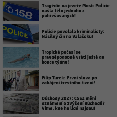
Tragédie na jezeře Most: Policie
našla tělo jednoho z
pohřešovaných!
Policie povolala kriminalisty:
Násilný čin na Valašsku!
Tropické počasí se
pravděpodobně vrátí ještě do
konce týdne!
Filip Turek: První slova po
zahájení trestního řízení!
Důchody 2027: ČSSZ mění
oznámení o zvýšení důchodů?
Víme, kde ho lidé najdou!