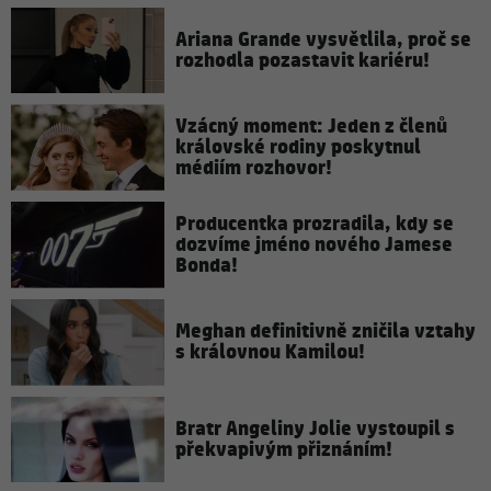
Ariana Grande vysvětlila, proč se
rozhodla pozastavit kariéru!
Vzácný moment: Jeden z členů
královské rodiny poskytnul
médiím rozhovor!
Producentka prozradila, kdy se
dozvíme jméno nového Jamese
Bonda!
Meghan definitivně zničila vztahy
s královnou Kamilou!
Bratr Angeliny Jolie vystoupil s
překvapivým přiznáním!