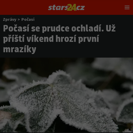
Hl
m
Zprávy
>
Počasí
Nacházíte
Počasí se prudce ochladí. Už
se
zde:
příští víkend hrozí první
mrazíky