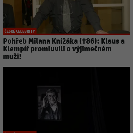
ČESKÉ CELEBRITY
Pohřeb Milana Knížáka (†86): Klaus a
Klempíř promluvili o výjimečném
muži!