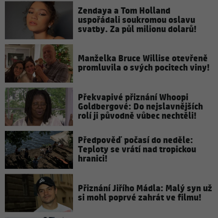
Zendaya a Tom Holland
uspořádali soukromou oslavu
svatby. Za půl milionu dolarů!
Manželka Bruce Willise otevřeně
promluvila o svých pocitech viny!
Překvapivé přiznání Whoopi
Goldbergové: Do nejslavnějších
rolí ji původně vůbec nechtěli!
Předpověď počasí do neděle:
Teploty se vrátí nad tropickou
hranici!
Přiznání Jiřího Mádla: Malý syn už
si mohl poprvé zahrát ve filmu!