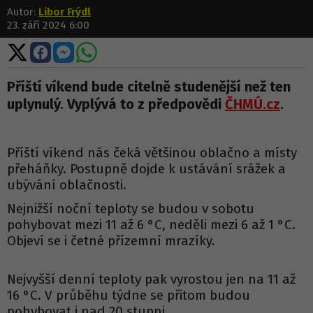
Autor:
Libor Frýdl
23. září 2024 6:00
Sdílet
Sdílet
Sdílet
Sdílet
na
na
na
na
X
Facebooku
Messengeru
WhatsApp
Příští víkend bude citelně studenější než ten
uplynulý. Vyplývá to z předpovědi
ČHMÚ.cz
.
Příští víkend nás čeká většinou oblačno a místy
přeháňky. Postupně dojde k ustávání srážek a
ubývání oblačnosti.
Nejnižší noční teploty se budou v sobotu
pohybovat mezi 11 až 6 °C, neděli mezi 6 až 1 °C.
Objeví se i četné přízemní mrazíky.
Nejvyšší denní teploty pak vyrostou jen na 11 až
16 °C. V průběhu týdne se přitom budou
pohybovat i nad 20 stupni.