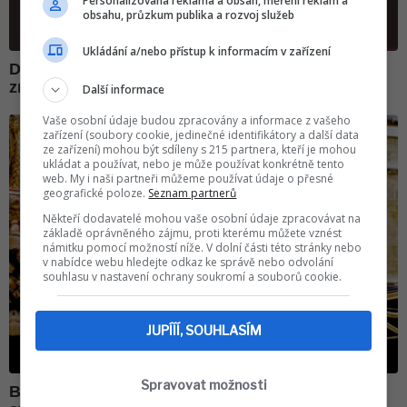
Personalizovaná reklama a obsah, měření reklam a
obsahu, průzkum publika a rozvoj služeb
Ukládání a/nebo přístup k informacím v zařízení
Další informace
Vaše osobní údaje budou zpracovány a informace z vašeho
zařízení (soubory cookie, jedinečné identifikátory a další data
ze zařízení) mohou být sdíleny s 215 partnera, kteří je mohou
ukládat a používat, nebo je může používat konkrétně tento
web. My i naši partneři můžeme používat údaje o přesné
geografické poloze.
Seznam partnerů
Někteří dodavatelé mohou vaše osobní údaje zpracovávat na
základě oprávněného zájmu, proti kterému můžete vznést
námitku pomocí možností níže. V dolní části této stránky nebo
v nabídce webu hledejte odkaz ke správě nebo odvolání
souhlasu v nastavení ochrany soukromí a souborů cookie.
JUPÍÍÍ, SOUHLASÍM
Spravovat možnosti