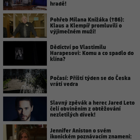
hradě!
Pohřeb Milana Knížáka (†86):
Klaus a Klempíř promluvili o
výjimečném muži!
Dědictví po Vlastimilu
Harapesovi: Komu a co spadlo do
klína?
Počasí: Příští týden se do Česka
vrátí vedra
Slavný zpěvák a herec Jared Leto
čelí obviněním z obtěžování
nezletilých dívek!
Jennifer Aniston o svém
ikonickém poznávacím znamení: