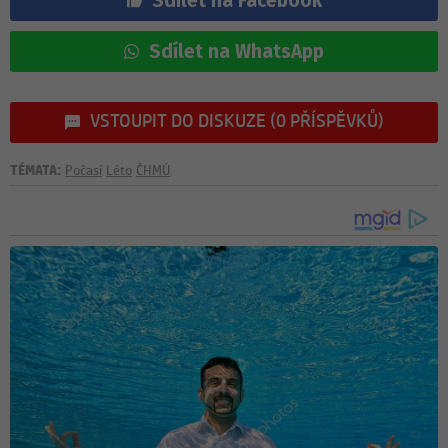
Sdílet na Facebook
Sdílet na WhatsApp
VSTOUPIT DO DISKUZE (0 PŘÍSPĚVKŮ)
TÉMATA:
Počasí
Léto
ČHMÚ