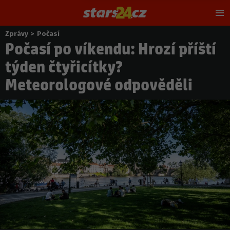
Hl
m
Zprávy
>
Počasí
Nacházíte
Počasí po víkendu: Hrozí příští
se
zde:
týden čtyřicítky?
Meteorologové odpověděli