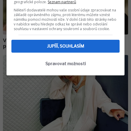
geografické poloze.
Seznam partnerů
Někteří dodavatelé mohou vaše osobní údaje zpracovávat na
základě oprávněného zájmu, proti kterému můžete vznést
námitku pomocí možností níže. V dolní části této stránky nebo
v nabídce webu hledejte odkaz ke správě nebo odvolání
souhlasu v nastavení ochrany soukromí a souborů cookie.
JUPÍÍÍ, SOUHLASÍM
Spravovat možnosti