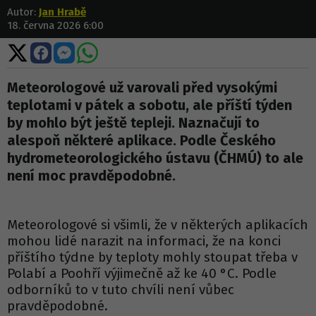
Autor:
Jan Hrabě
18. června 2026 6:00
Sdílet
Sdílet
Sdílet
Sdílet
na
na
na
na
X
Facebooku
Messengeru
WhatsApp
Meteorologové už varovali před vysokými
teplotami v pátek a sobotu, ale příští týden
by mohlo být ještě tepleji. Naznačují to
alespoň některé aplikace. Podle Českého
hydrometeorologického ústavu (ČHMÚ) to ale
není moc pravděpodobné.
Meteorologové si všimli, že v některých aplikacích
mohou lidé narazit na informaci, že na konci
příštího týdne by teploty mohly stoupat třeba v
Polabí a Poohří výjimečně až ke 40 °C. Podle
odborníků to v tuto chvíli není vůbec
pravděpodobné.