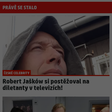
PRÁVĚ SE STALO
ČESKÉ CELEBRITY
Robert Jašków si postěžoval na
diletanty v televizích!