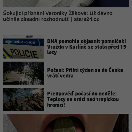
DNA pomohla objasnit pomníček!
Vražda v Karlíně se stala před 15
lety
Počasí: Příští týden se do Česka
vrátí vedra
Předpověď počasí do neděle:
Teploty se vrátí nad tropickou
hranici!