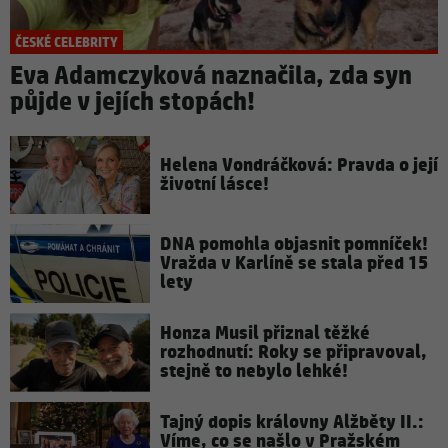
ČESKÉ CELEBRITY
Eva Adamczyková naznačila, zda syn
půjde v jejích stopách!
Helena Vondráčková: Pravda o její
životní lásce!
DNA pomohla objasnit pomníček!
Vražda v Karlíně se stala před 15
lety
Honza Musil přiznal těžké
rozhodnutí: Roky se připravoval,
stejně to nebylo lehké!
Tajný dopis královny Alžběty II.:
Víme, co se našlo v Pražském