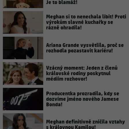
Je to blamáž!
Meghan si to nenechala líbit! Proti
výrokům slavné kuchařky se
rázně ohradila!
Ariana Grande vysvětlila, proč se
rozhodla pozastavit kariéru!
Vzácný moment: Jeden z členů
královské rodiny poskytnul
médiím rozhovor!
Producentka prozradila, kdy se
dozvíme jméno nového Jamese
Bonda!
Meghan definitivně zničila vztahy
s královnou Kamilou!