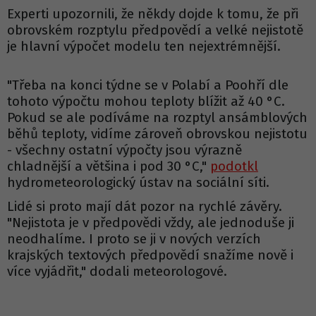
Experti upozornili, že někdy dojde k tomu, že při
obrovském rozptylu předpovědí a velké nejistotě
je hlavní výpočet modelu ten nejextrémnější.
"Třeba na konci týdne se v Polabí a Poohří dle
tohoto výpočtu mohou teploty blížit až 40 °C.
Pokud se ale podíváme na rozptyl ansámblových
běhů teploty, vidíme zároveň obrovskou nejistotu
- všechny ostatní výpočty jsou výrazně
chladnější a většina i pod 30 °C,"
podotkl
hydrometeorologický ústav na sociální síti.
Lidé si proto mají dát pozor na rychlé závěry.
"Nejistota je v předpovědi vždy, ale jednoduše ji
neodhalíme. I proto se ji v nových verzích
krajských textových předpovědí snažíme nově i
více vyjádřit," dodali meteorologové.