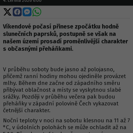
4. června 2026 6:00
Sdílet
Sdílet
Sdílet
Sdílet
na
na
na
na
X
Facebooku
Messengeru
WhatsApp
Víkendové počasí přinese zpočátku hodně
slunečních paprsků, postupně se však na
našem území prosadí proměnlivější charakter
s občasnými přeháňkami.
V průběhu soboty bude jasno až polojasno,
přičemž ranní hodiny mohou ojediněle provázet
mlhy. Během dne začne od západního směru
přibývat oblačnost a místy se vyskytnou slabé
srážky. Později v průběhu večera pak budou
přeháňky v západní polovině Čech vykazovat
četnější charakter.
Noční teploty v noci na sobotu klesnou na 11 až 7
°C, v údolních polohách se může ochladit až na