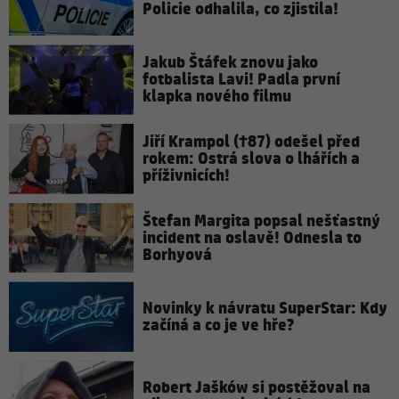
Policie odhalila, co zjistila!
Jakub Štáfek znovu jako
fotbalista Lavi! Padla první
klapka nového filmu
Jiří Krampol (†87) odešel před
rokem: Ostrá slova o lhářích a
příživnicích!
Štefan Margita popsal nešťastný
incident na oslavě! Odnesla to
Borhyová
Novinky k návratu SuperStar: Kdy
začíná a co je ve hře?
Robert Jašków si postěžoval na