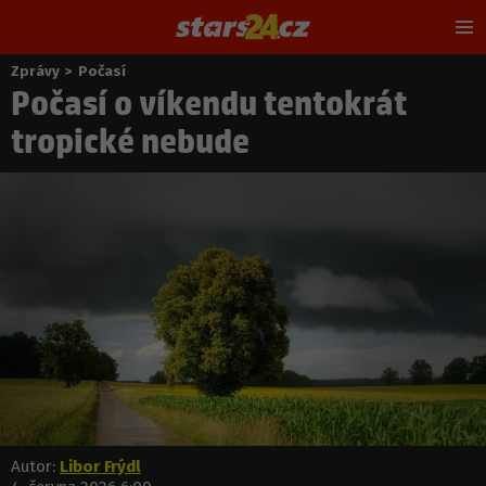
Hl
m
Zprávy
>
Počasí
Nacházíte
Počasí o víkendu tentokrát
se
zde:
tropické nebude
Autor:
Libor Frýdl