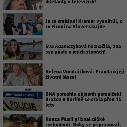
diletanty v televizích!
Je to směšné! Kramár vysvětlil, o
co Ficovi na Slovensku jde
Eva Adamczyková naznačila, zda
syn půjde v jejích stopách!
Helena Vondráčková: Pravda o její
životní lásce!
DNA pomohla objasnit pomníček!
Vražda v Karlíně se stala před 15
lety
Honza Musil přiznal těžké
rozhodnutí: Roky se připravoval,