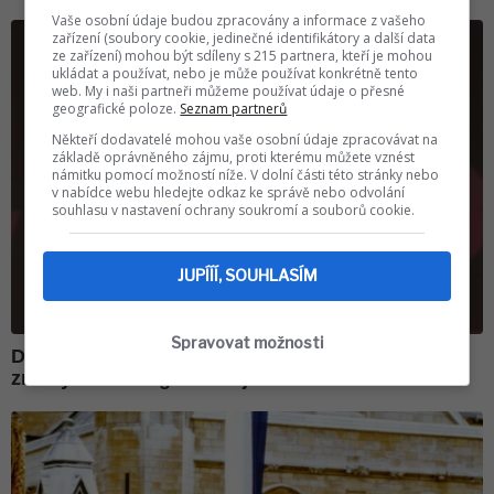
Vaše osobní údaje budou zpracovány a informace z vašeho
zařízení (soubory cookie, jedinečné identifikátory a další data
ze zařízení) mohou být sdíleny s 215 partnera, kteří je mohou
ukládat a používat, nebo je může používat konkrétně tento
web. My i naši partneři můžeme používat údaje o přesné
geografické poloze.
Seznam partnerů
Někteří dodavatelé mohou vaše osobní údaje zpracovávat na
základě oprávněného zájmu, proti kterému můžete vznést
námitku pomocí možností níže. V dolní části této stránky nebo
v nabídce webu hledejte odkaz ke správě nebo odvolání
souhlasu v nastavení ochrany soukromí a souborů cookie.
JUPÍÍÍ, SOUHLASÍM
Spravovat možnosti