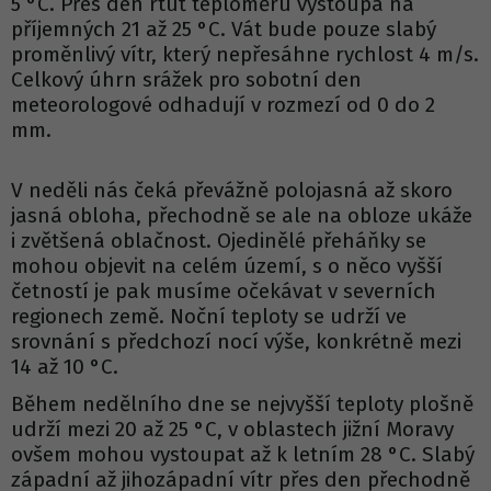
5 °C. Přes den rtuť teploměru vystoupá na
příjemných 21 až 25 °C. Vát bude pouze slabý
proměnlivý vítr, který nepřesáhne rychlost 4 m/s.
Celkový úhrn srážek pro sobotní den
meteorologové odhadují v rozmezí od 0 do 2
mm.
V neděli nás čeká převážně polojasná až skoro
jasná obloha, přechodně se ale na obloze ukáže
i zvětšená oblačnost. Ojedinělé přeháňky se
mohou objevit na celém území, s o něco vyšší
četností je pak musíme očekávat v severních
regionech země. Noční teploty se udrží ve
srovnání s předchozí nocí výše, konkrétně mezi
14 až 10 °C.
Během nedělního dne se nejvyšší teploty plošně
udrží mezi 20 až 25 °C, v oblastech jižní Moravy
ovšem mohou vystoupat až k letním 28 °C. Slabý
západní až jihozápadní vítr přes den přechodně