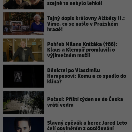
stejně to nebylo lehké!
Tajný dopis královny Alžběty II.:
Víme, co se našlo v Pražském
hradě!
Pohřeb Milana Knížáka (†86):
Klaus a Klempíř promluvili o
výjimečném muži!
Dědictví po Vlastimilu
Harapesovi: Komu a co spadlo do
klína?
Počasí: Příští týden se do Česka
vrátí vedra
Slavný zpěvák a herec Jared Leto
čelí obviněním z obtěžování