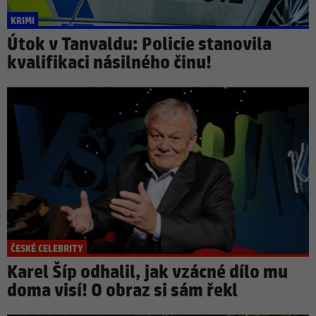
KRIMI
Útok v Tanvaldu: Policie stanovila
kvalifikaci násilného činu!
ČESKÉ CELEBRITY
Karel Šíp odhalil, jak vzácné dílo mu
doma visí! O obraz si sám řekl