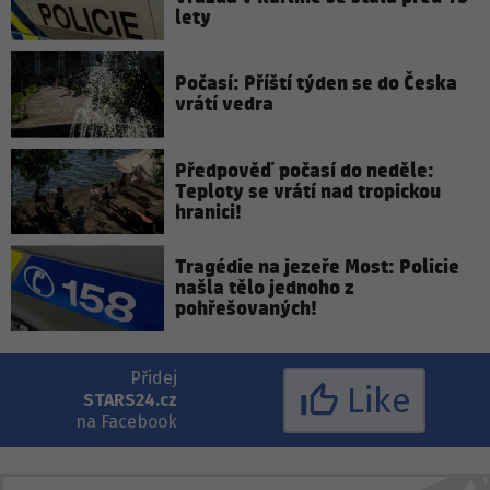
lety
Počasí: Příští týden se do Česka
vrátí vedra
Předpověď počasí do neděle:
Teploty se vrátí nad tropickou
hranici!
Tragédie na jezeře Most: Policie
našla tělo jednoho z
pohřešovaných!
Přidej
Like
STARS24.cz
na Facebook