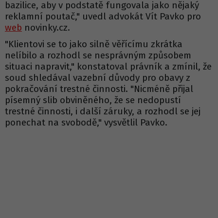
bazilice, aby v podstatě fungovala jako nějaký
reklamní poutač," uvedl advokát Vít Pavko pro
web
novinky.cz.
"Klientovi se to jako silně věřícímu zkrátka
nelíbilo a rozhodl se nesprávným způsobem
situaci napravit," konstatoval právník a zmínil, že
soud shledával vazební důvody pro obavy z
pokračování trestné činnosti. "Nicméně přijal
písemný slib obviněného, že se nedopustí
trestné činnosti, i další záruky, a rozhodl se jej
ponechat na svobodě," vysvětlil Pavko.