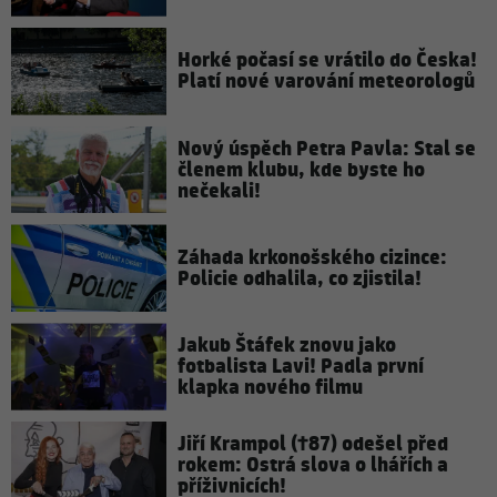
Horké počasí se vrátilo do Česka!
Platí nové varování meteorologů
Nový úspěch Petra Pavla: Stal se
členem klubu, kde byste ho
nečekali!
Záhada krkonošského cizince:
Policie odhalila, co zjistila!
Jakub Štáfek znovu jako
fotbalista Lavi! Padla první
klapka nového filmu
Jiří Krampol (†87) odešel před
rokem: Ostrá slova o lhářích a
příživnicích!