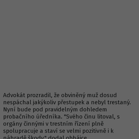
Advokát prozradil, že obviněný muž dosud
nespáchal jakýkoliv přestupek a nebyl trestaný.
Nyní bude pod pravidelným dohledem
probačního úředníka. "Svého činu litoval, s
orgány činnými v trestním řízení plně
spolupracuje a staví se velmi pozitivně i k
náhradě škody," dodal obhájce.