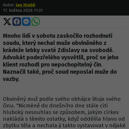
Autor:
Jan Hrabě
17. května 2026 11:31
Sdílet
Sdílet
Sdílet
Sdílet
na
na
na
na
X
Facebooku
Messengeru
WhatsApp
Mnoho lidí v sobotu zaskočilo rozhodnutí
soudu, který nechal muže obviněného z
krádeže lebky svaté Zdislavy na svobodě.
Advokát podezřelého vysvětlil, proč se jeho
klient rozhodl pro nepochopitelný čin.
Naznačil také, proč soud neposlal muže do
vazby.
Obviněný muž podle svého obhájce lituje svého
činu. "Nicméně do dnešního dne stále cítí
hluboký nesouhlas se způsobem, jakým církev
nakládá s těmito ostatky, když oddělila hlavu od
zbytku těla a nechala ji takto vystavovat v nějaké