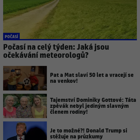
POČASÍ
Počasí na celý týden: Jaká jsou
očekávání meteorologů?
Pat a Mat slaví 50 let a vracejí se
na venkov!
Tajemství Dominiky Gottové: Táta
zpěvák nebyl jediným slavným
členem rodiny!
Je to možné?! Donald Trump si
stěžuje na průzkumy