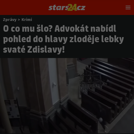
Hl
m
Zprávy
>
Krimi
Nacházíte
O co mu šlo? Advokát nabídl
se
zde:
pohled do hlavy zloděje lebky
svaté Zdislavy!