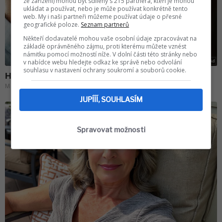
ze zařízení) mohou být sdíleny s 215 partnera, kteří je mohou
ukládat a používat, nebo je může používat konkrétně tento
web. My i naši partneři můžeme používat údaje o přesné
geografické poloze.
Seznam partnerů
Někteří dodavatelé mohou vaše osobní údaje zpracovávat na
základě oprávněného zájmu, proti kterému můžete vznést
námitku pomocí možností níže. V dolní části této stránky nebo
v nabídce webu hledejte odkaz ke správě nebo odvolání
souhlasu v nastavení ochrany soukromí a souborů cookie.
JUPÍÍÍ, SOUHLASÍM
Spravovat možnosti