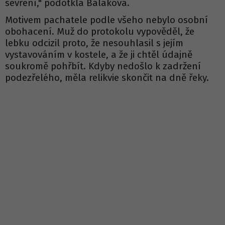
sevření," podotkla Baláková.
Motivem pachatele podle všeho nebylo osobní
obohacení. Muž do protokolu vypověděl, že
lebku odcizil proto, že nesouhlasil s jejím
vystavováním v kostele, a že ji chtěl údajně
soukromě pohřbít. Kdyby nedošlo k zadržení
podezřelého, měla relikvie skončit na dně řeky.