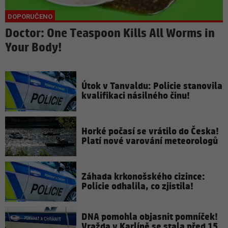
Doctor: One Teaspoon Kills All Worms in
Your Body!
Útok v Tanvaldu: Policie stanovila
kvalifikaci násilného činu!
Horké počasí se vrátilo do Česka!
Platí nové varování meteorologů
Záhada krkonošského cizince:
Policie odhalila, co zjistila!
DNA pomohla objasnit pomníček!
Vražda v Karlíně se stala před 15