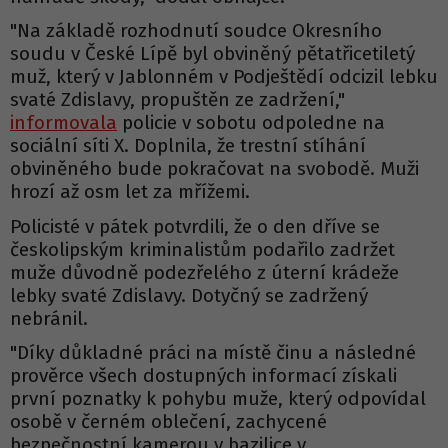
"Na základě rozhodnutí soudce Okresního
soudu v České Lípě byl obviněný pětatřicetiletý
muž, který v Jablonném v Podještědí odcizil lebku
svaté Zdislavy, propuštěn ze zadržení,"
informovala
policie v sobotu odpoledne na
sociální síti X. Doplnila, že trestní stíhání
obviněného bude pokračovat na svobodě. Muži
hrozí až osm let za mřížemi.
Policisté v pátek potvrdili, že o den dříve se
českolipským kriminalistům podařilo zadržet
muže důvodně podezřelého z úterní krádeže
lebky svaté Zdislavy. Dotyčný se zadržený
nebránil.
"Díky důkladné práci na místě činu a následné
prověrce všech dostupných informací získali
první poznatky k pohybu muže, který odpovídal
osobě v černém oblečení, zachycené
bezpečnostní kamerou v bazilice v