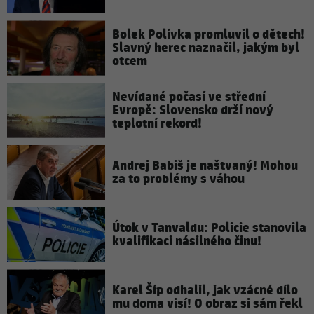
Bolek Polívka promluvil o dětech!
Slavný herec naznačil, jakým byl
otcem
Nevídané počasí ve střední
Evropě: Slovensko drží nový
teplotní rekord!
Andrej Babiš je naštvaný! Mohou
za to problémy s váhou
Útok v Tanvaldu: Policie stanovila
kvalifikaci násilného činu!
Karel Šíp odhalil, jak vzácné dílo
mu doma visí! O obraz si sám řekl