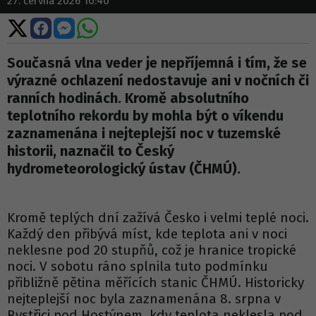
27. června 2026 10:40
Sdílet
Sdílet
Sdílet
Sdílet
na
na
na
na
X
Facebooku
Messengeru
WhatsApp
Současná vlna veder je nepříjemná i tím, že se
výrazné ochlazení nedostavuje ani v nočních či
ranních hodinách. Kromě absolutního
teplotního rekordu by mohla být o víkendu
zaznamenána i nejteplejší noc v tuzemské
historii, naznačil to Český
hydrometeorologický ústav (ČHMÚ).
Kromě teplých dní zažívá Česko i velmi teplé noci.
Každý den přibývá míst, kde teplota ani v noci
neklesne pod 20 stupňů, což je hranice tropické
noci. V sobotu ráno splnila tuto podmínku
přibližně pětina měřících stanic ČHMÚ. Historicky
nejteplejší noc byla zaznamenána 8. srpna v
Bystřici pod Hostýnem, kdy teplota neklesla pod