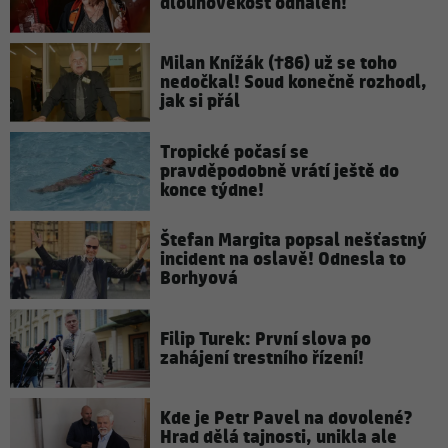
dlouhověkost odhalen!
Milan Knížák (†86) už se toho
nedočkal! Soud konečně rozhodl,
jak si přál
Tropické počasí se
pravděpodobně vrátí ještě do
konce týdne!
Štefan Margita popsal nešťastný
incident na oslavě! Odnesla to
Borhyová
Filip Turek: První slova po
zahájení trestního řízení!
Kde je Petr Pavel na dovolené?
Hrad dělá tajnosti, unikla ale