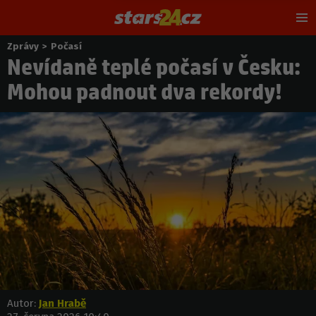
Hl
m
Zprávy
>
Počasí
Nacházíte
Nevídaně teplé počasí v Česku:
se
zde:
Mohou padnout dva rekordy!
Autor:
Jan Hrabě