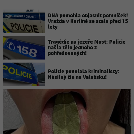
DNA pomohla objasnit pomníček!
Vražda v Karlíně se stala před 15
lety
Tragédie na jezeře Most: Policie
našla tělo jednoho z
pohřešovaných!
Policie povolala kriminalisty:
Násilný čin na Valašsku!