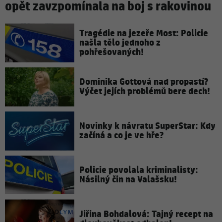
opět zavzpomínala na boj s rakovinou
Tragédie na jezeře Most: Policie
našla tělo jednoho z
pohřešovaných!
Dominika Gottová nad propastí?
Výčet jejích problémů bere dech!
Novinky k návratu SuperStar: Kdy
začíná a co je ve hře?
Policie povolala kriminalisty:
Násilný čin na Valašsku!
Jiřina Bohdalová: Tajný recept na