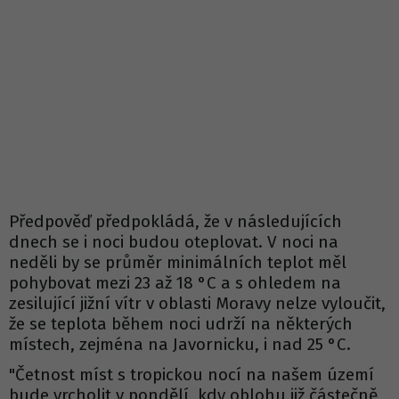
Předpověď předpokládá, že v následujících
dnech se i noci budou oteplovat. V noci na
neděli by se průměr minimálních teplot měl
pohybovat mezi 23 až 18 °C a s ohledem na
zesilující jižní vítr v oblasti Moravy nelze vyloučit,
že se teplota během noci udrží na některých
místech, zejména na Javornicku, i nad 25 °C.
"Četnost míst s tropickou nocí na našem území
bude vrcholit v pondělí, kdy oblohu již částečně