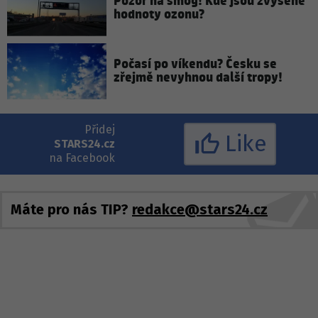
Pozor na smog! Kde jsou zvýšené
hodnoty ozonu?
Počasí po víkendu? Česku se
zřejmě nevyhnou další tropy!
Přidej
Like
STARS24.cz
na Facebook
Máte pro nás TIP?
redakce@stars24.cz