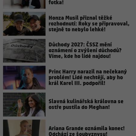
fotka!
Honza Musil přiznal těžké
rozhodnutí: Roky se připravoval,
stejně to nebylo lehké!
Důchody 2027: ČSSZ mění
oznámení o zvýšení důchodů?
Víme, kde ho lidé najdou!
Princ Harry narazil na nečekaný
problém! Lidé nechtějí, aby ho
král Karel III. podpořil!
Slavná kulinářská královna se
ostře pustila do Meghan!
Ariana Grande oznámila konec!
Odchází ze šoubyznysu!