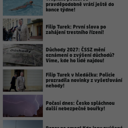
pravděpodobně vrátí ještě do
konce týdne!
Filip Turek: První slova po
zahájení trestního řízení!
Důchody 2027: ČSSZ mění
oznámení o zvýšení důchodů?
Víme, kde ho lidé najdou!
Filip Turek v hledáčku: Policie
prozradila novinky z vyšetřování
nehody!
Počasí dnes: Česko spláchnou
další nebezpečné bouřky!