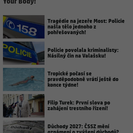
Your Body!
Tragédie na jezeře Most: Policie
našla tělo jednoho z
pohřešovaných!
Policie povolala kriminalisty:
Násilný čin na Valašsku!
Tropické počasí se
pravděpodobně vrátí ještě do
konce týdne!
Filip Turek: První slova po
zahájení trestního řízení!
Důchody 2027: ČSSZ mění
oznámení o zvýšení důchodů?