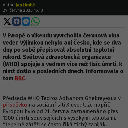
Autor:
Jan Hrabě
29. června 2026 15:10
Sdílet
Sdílet
Sdílet
Sdílet
na
na
na
na
X
Facebooku
Messengeru
WhatsApp
V Evropě o víkendu vyvrcholila červnová vlna
veder. Výjimkou nebylo ani Česko, kde se dva
dny po sobě přepisoval absolutní teplotní
rekord. Světová zdravotnická organizace
(WHO) spojuje s vedrem více než tisíc úmrtí, k
nimž došlo v posledních dnech. Informovala o
tom
BBC
.
Předseda WHO Tedros Adhanom Ghebreyesus v
příspěvku
na sociální síti X uvedl, že napříč
Evropou bylo od 21. června zaznamenáno přes
1300 úmrtí souvisejících s vysokými teplotami.
"Tepelné zátěži se často říká 'tichý zabiják'.