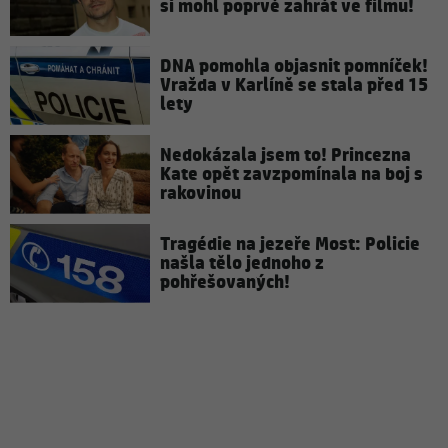
si mohl poprvé zahrát ve filmu!
DNA pomohla objasnit pomníček!
Vražda v Karlíně se stala před 15
lety
Nedokázala jsem to! Princezna
Kate opět zavzpomínala na boj s
rakovinou
Tragédie na jezeře Most: Policie
našla tělo jednoho z
pohřešovaných!