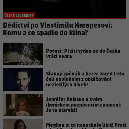
ČESKÉ CELEBRITY
Dědictví po Vlastimilu Harapesovi:
Komu a co spadlo do klína?
Počasí: Příští týden se do Česka
vrátí vedra
Slavný zpěvák a herec Jared Leto
čelí obviněním z obtěžování
nezletilých dívek!
Jennifer Aniston o svém
ikonickém poznávacím znamení:
Je to blamáž!
Meghan si to nenechala líbit! Proti