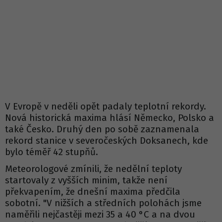
V Evropě v neděli opět padaly teplotní rekordy.
Nová historická maxima hlásí Německo, Polsko a
také Česko. Druhý den po sobě zaznamenala
rekord stanice v severočeských Doksanech, kde
bylo téměř 42 stupňů.
Meteorologové zmínili, že nedělní teploty
startovaly z vyšších minim, takže není
překvapením, že dnešní maxima předčila
sobotní. "V nižších a středních polohách jsme
naměřili nejčastěji mezi 35 a 40 °C a na dvou