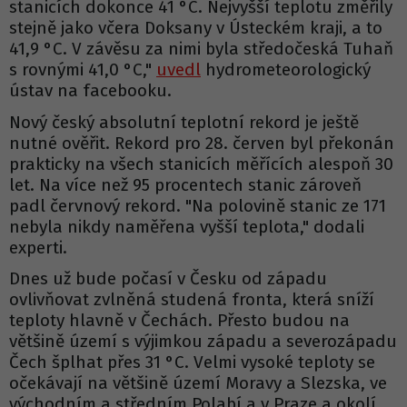
stanicích dokonce 41 °C. Nejvyšší teplotu změřily
stejně jako včera Doksany v Ústeckém kraji, a to
41,9 °C. V závěsu za nimi byla středočeská Tuhaň
s rovnými 41,0 °C,"
uvedl
hydrometeorologický
ústav na facebooku.
Nový český absolutní teplotní rekord je ještě
nutné ověřit. Rekord pro 28. červen byl překonán
prakticky na všech stanicích měřících alespoň 30
let. Na více než 95 procentech stanic zároveň
padl červnový rekord. "Na polovině stanic ze 171
nebyla nikdy naměřena vyšší teplota," dodali
experti.
Dnes už bude počasí v Česku od západu
ovlivňovat zvlněná studená fronta, která sníží
teploty hlavně v Čechách. Přesto budou na
většině území s výjimkou západu a severozápadu
Čech šplhat přes 31 °C. Velmi vysoké teploty se
očekávají na většině území Moravy a Slezska, ve
východním a středním Polabí a v Praze a okolí.