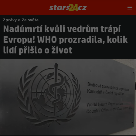
Hl
m
Zprávy
>
Ze světa
Nacházíte
Nadúmrtí kvůli vedrům trápí
se
zde:
Evropu! WHO prozradila, kolik
lidí přišlo o život