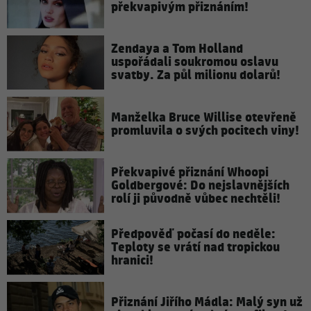
překvapivým přiznáním!
Zendaya a Tom Holland
uspořádali soukromou oslavu
svatby. Za půl milionu dolarů!
Manželka Bruce Willise otevřeně
promluvila o svých pocitech viny!
Překvapivé přiznání Whoopi
Goldbergové: Do nejslavnějších
rolí ji původně vůbec nechtěli!
Předpověď počasí do neděle:
Teploty se vrátí nad tropickou
hranici!
Přiznání Jiřího Mádla: Malý syn už