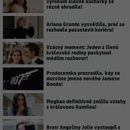
výrokům slavné kuchařky se
rázně ohradila!
Ariana Grande vysvětlila, proč se
rozhodla pozastavit kariéru!
Vzácný moment: Jeden z členů
královské rodiny poskytnul
médiím rozhovor!
Producentka prozradila, kdy se
dozvíme jméno nového Jamese
Bonda!
Meghan definitivně zničila vztahy
s královnou Kamilou!
Bratr Angeliny Jolie vystoupil s