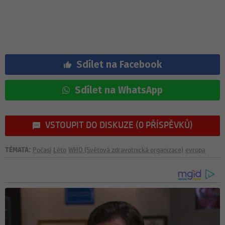
Sdílet na Facebook
Sdílet na WhatsApp
VSTOUPIT DO DISKUZE (0 PŘÍSPĚVKŮ)
TÉMATA:
Počasí
Léto
WHO (Světová zdravotnická organizace)
evropa