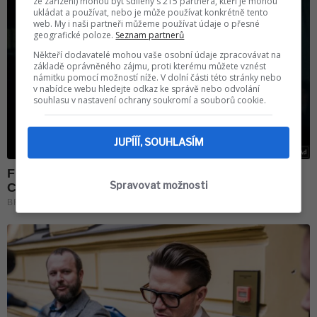
ze zařízení) mohou být sdíleny s 215 partnera, kteří je mohou
ukládat a používat, nebo je může používat konkrétně tento
web. My i naši partneři můžeme používat údaje o přesné
geografické poloze.
Seznam partnerů
Někteří dodavatelé mohou vaše osobní údaje zpracovávat na
základě oprávněného zájmu, proti kterému můžete vznést
námitku pomocí možností níže. V dolní části této stránky nebo
v nabídce webu hledejte odkaz ke správě nebo odvolání
souhlasu v nastavení ochrany soukromí a souborů cookie.
JUPÍÍÍ, SOUHLASÍM
Spravovat možnosti