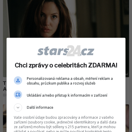
Chci zprávy o celebritách ZDARMA!
Personalizovaná reklama a obsah, měření reklam a
obsahu, průzkum publika a rozvoj služeb
Ukládání a/nebo přístup k informacím v zařízení
Další informace
Vaše osobní údaje budou zpracovány a informace z vašeho
zařízení (soubory cookie, jedinečné identifikátory a další data
ze zařízení) mohou být sdíleny s 215 partnera, kteří je mohou
ukládat a používat, nebo je může používat konkrétně tento