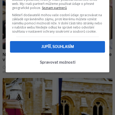
web. My i naši partneři můžeme používat údaje o přesné
geografické poloze.
Seznam partnerů
Někteří dodavatelé mohou vaše osobní údaje zpracovávat na
základě oprávněného zájmu, proti kterému můžete vznést
námitku pomocí možností níže. V dolní části této stránky nebo
v nabídce webu hledejte odkaz ke správě nebo odvolání
souhlasu v nastavení ochrany soukromí a souborů cookie.
JUPÍÍÍ, SOUHLASÍM
Spravovat možnosti