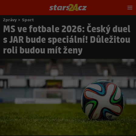
Hl
m
Zprávy
>
Sport
Nacházíte
MS ve fotbale 2026: Český duel
se
zde:
s JAR bude speciální! Důležitou
roli budou mít ženy