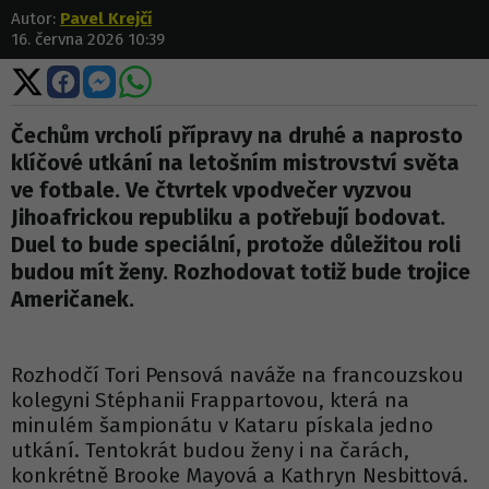
Autor:
Pavel Krejčí
16. června 2026 10:39
Sdílet
Sdílet
Sdílet
Sdílet
na
na
na
na
X
Facebooku
Messengeru
WhatsApp
Čechům vrcholí přípravy na druhé a naprosto
klíčové utkání na letošním mistrovství světa
ve fotbale. Ve čtvrtek vpodvečer vyzvou
Jihoafrickou republiku a potřebují bodovat.
Duel to bude speciální, protože důležitou roli
budou mít ženy. Rozhodovat totiž bude trojice
Američanek.
Rozhodčí Tori Pensová naváže na francouzskou
kolegyni Stéphanii Frappartovou, která na
minulém šampionátu v Kataru pískala jedno
utkání. Tentokrát budou ženy i na čarách,
konkrétně Brooke Mayová a Kathryn Nesbittová.