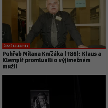
ČESKÉ CELEBRITY
Pohřeb Milana Knížáka (†86): Klaus a
Klempíř promluvili o výjimečném
muži!