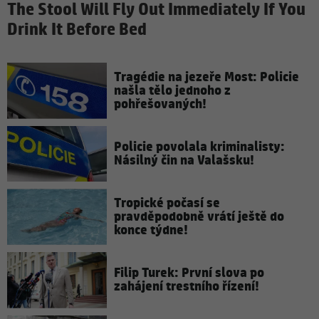
The Stool Will Fly Out Immediately If You
Drink It Before Bed
Tragédie na jezeře Most: Policie
našla tělo jednoho z
pohřešovaných!
Policie povolala kriminalisty:
Násilný čin na Valašsku!
Tropické počasí se
pravděpodobně vrátí ještě do
konce týdne!
Filip Turek: První slova po
zahájení trestního řízení!