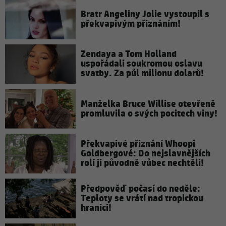
Bratr Angeliny Jolie vystoupil s
překvapivým přiznáním!
Zendaya a Tom Holland
uspořádali soukromou oslavu
svatby. Za půl milionu dolarů!
Manželka Bruce Willise otevřeně
promluvila o svých pocitech viny!
Překvapivé přiznání Whoopi
Goldbergové: Do nejslavnějších
rolí ji původně vůbec nechtěli!
Předpověď počasí do neděle:
Teploty se vrátí nad tropickou
hranici!