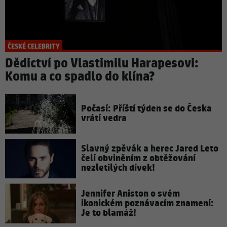
ČESKÉ CELEBRITY
Dědictví po Vlastimilu Harapesovi:
Komu a co spadlo do klína?
Počasí: Příští týden se do Česka
vrátí vedra
Slavný zpěvák a herec Jared Leto
čelí obviněním z obtěžování
nezletilých dívek!
Jennifer Aniston o svém
ikonickém poznávacím znamení:
Je to blamáž!