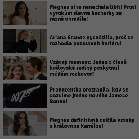
Meghan si to nenechala líbit! Proti
výrokům slavné kuchařky se
rázně ohradila!
Ariana Grande vysvětlila, proč se
rozhodla pozastavit kariéru!
Vzácný moment: Jeden z členů
královské rodiny poskytnul
médiím rozhovor!
Producentka prozradila, kdy se
dozvíme jméno nového Jamese
Bonda!
Meghan definitivně zničila vztahy
s královnou Kamilou!