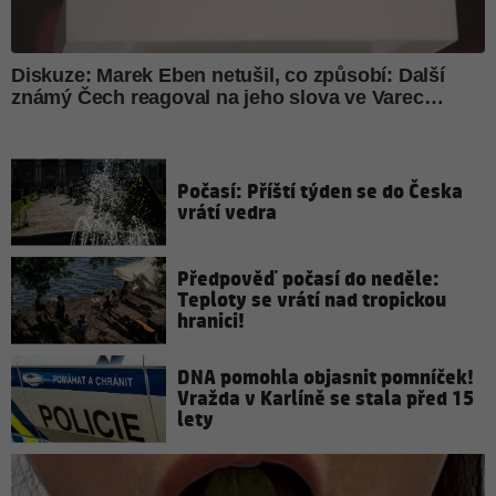
Počasí: Příští týden se do Česka
vrátí vedra
Předpověď počasí do neděle:
Teploty se vrátí nad tropickou
hranici!
DNA pomohla objasnit pomníček!
Vražda v Karlíně se stala před 15
lety