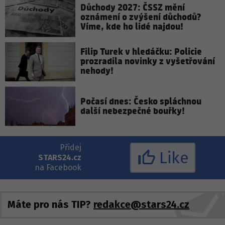
Důchody 2027: ČSSZ mění
oznámení o zvýšení důchodů?
Víme, kde ho lidé najdou!
Filip Turek v hledáčku: Policie
prozradila novinky z vyšetřování
nehody!
Počasí dnes: Česko spláchnou
další nebezpečné bouřky!
Přidej
Like
STARS24.cz
na Facebook
Máte pro nás TIP?
redakce@stars24.cz