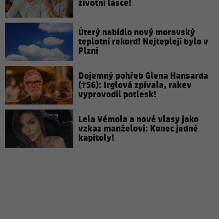
životní lásce!
Úterý nabídlo nový moravský
teplotní rekord! Nejtepleji bylo v
Plzni
Dojemný pohřeb Glena Hansarda
(†56): Irglová zpívala, rakev
vyprovodil potlesk!
Lela Vémola a nové vlasy jako
vzkaz manželovi: Konec jedné
kapitoly!