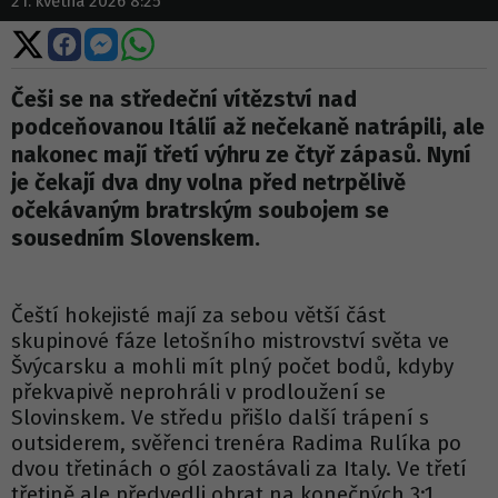
21. května 2026 8:25
Sdílet
Sdílet
Sdílet
Sdílet
na
na
na
na
X
Facebooku
Messengeru
WhatsApp
Češi se na středeční vítězství nad
podceňovanou Itálií až nečekaně natrápili, ale
nakonec mají třetí výhru ze čtyř zápasů. Nyní
je čekají dva dny volna před netrpělivě
očekávaným bratrským soubojem se
sousedním Slovenskem.
Čeští hokejisté mají za sebou větší část
skupinové fáze letošního mistrovství světa ve
Švýcarsku a mohli mít plný počet bodů, kdyby
překvapivě neprohráli v prodloužení se
Slovinskem. Ve středu přišlo další trápení s
outsiderem, svěřenci trenéra Radima Rulíka po
dvou třetinách o gól zaostávali za Italy. Ve třetí
třetině ale předvedli obrat na konečných 3:1.