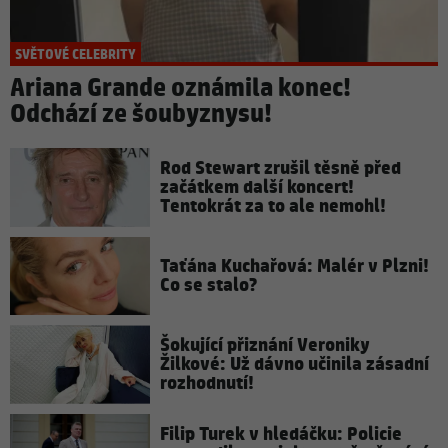
SVĚTOVÉ CELEBRITY
Ariana Grande oznámila konec!
Odchází ze šoubyznysu!
Rod Stewart zrušil těsně před
začátkem další koncert!
Tentokrát za to ale nemohl!
Taťána Kuchařová: Malér v Plzni!
Co se stalo?
Šokující přiznání Veroniky
Žilkové: Už dávno učinila zásadní
rozhodnutí!
Filip Turek v hledáčku: Policie