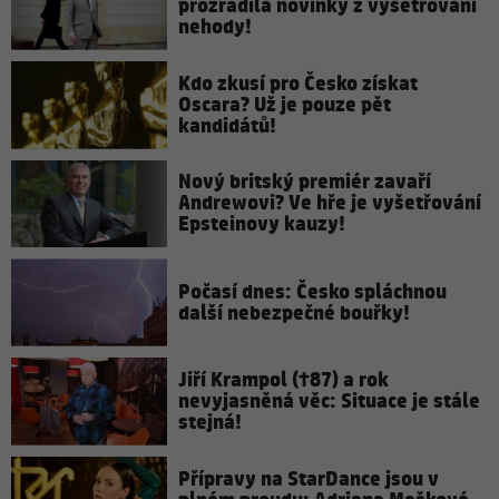
prozradila novinky z vyšetřování
nehody!
Kdo zkusí pro Česko získat
Oscara? Už je pouze pět
kandidátů!
Nový britský premiér zavaří
Andrewovi? Ve hře je vyšetřování
Epsteinovy kauzy!
Počasí dnes: Česko spláchnou
další nebezpečné bouřky!
Jiří Krampol (†87) a rok
nevyjasněná věc: Situace je stále
stejná!
Přípravy na StarDance jsou v