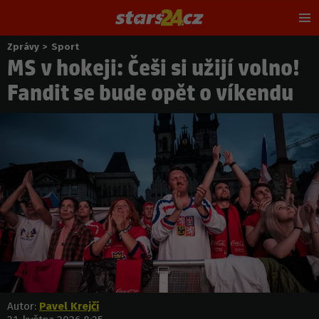
Hl
m
Zprávy
>
Sport
Nacházíte
MS v hokeji: Češi si užijí volno!
se
zde:
Fandit se bude opět o víkendu
Autor:
Pavel Krejčí