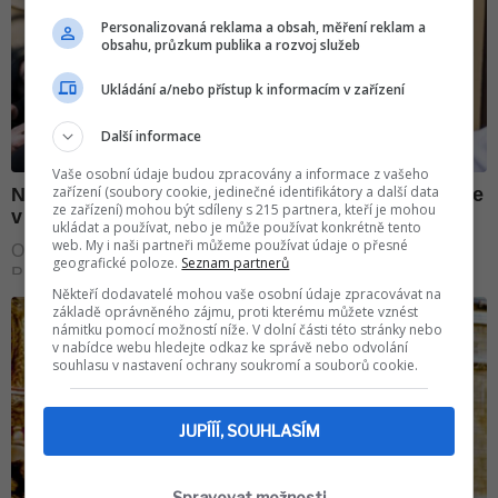
Personalizovaná reklama a obsah, měření reklam a
obsahu, průzkum publika a rozvoj služeb
Ukládání a/nebo přístup k informacím v zařízení
Další informace
Vaše osobní údaje budou zpracovány a informace z vašeho
zařízení (soubory cookie, jedinečné identifikátory a další data
ze zařízení) mohou být sdíleny s 215 partnera, kteří je mohou
ukládat a používat, nebo je může používat konkrétně tento
web. My i naši partneři můžeme používat údaje o přesné
geografické poloze.
Seznam partnerů
Někteří dodavatelé mohou vaše osobní údaje zpracovávat na
základě oprávněného zájmu, proti kterému můžete vznést
námitku pomocí možností níže. V dolní části této stránky nebo
v nabídce webu hledejte odkaz ke správě nebo odvolání
souhlasu v nastavení ochrany soukromí a souborů cookie.
JUPÍÍÍ, SOUHLASÍM
Spravovat možnosti