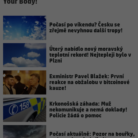
Your Body!
Počasí po víkendu? Česku se
zřejmě nevyhnou další tropy!
Úterý nabídlo nový moravský
teplotní rekord! Nejtepleji bylo v
Plzni
Exministr Pavel Blažek: První
reakce na obžalobu v bitcoinové
kauze!
Krkonošská záhada: Muž
nekomunikuje a nemá doklady!
Policie žádá o pomoc
Počasí aktuálně: Pozor na bouřky,