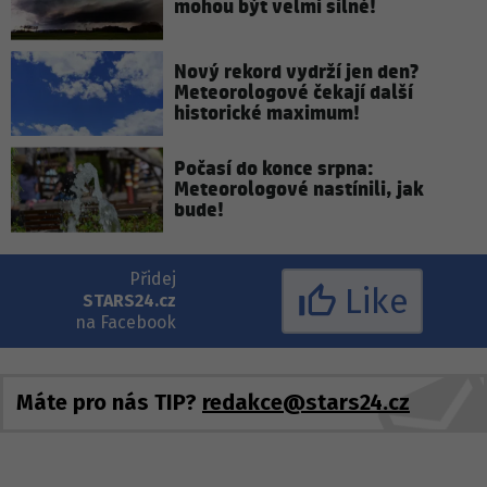
mohou být velmi silné!
Nový rekord vydrží jen den?
Meteorologové čekají další
historické maximum!
Počasí do konce srpna:
Meteorologové nastínili, jak
bude!
Přidej
Like
STARS24.cz
na Facebook
Máte pro nás TIP?
redakce@stars24.cz