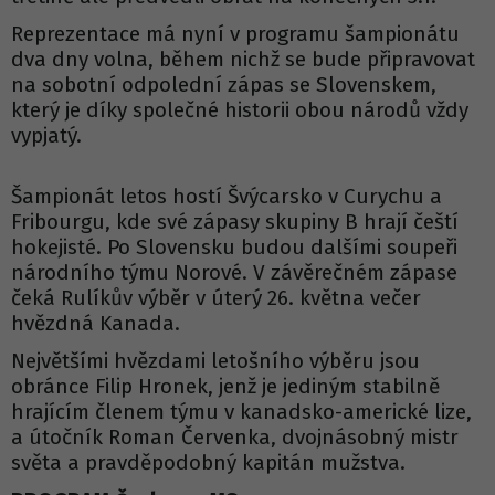
Reprezentace má nyní v programu šampionátu
dva dny volna, během nichž se bude připravovat
na sobotní odpolední zápas se Slovenskem,
který je díky společné historii obou národů vždy
vypjatý.
Šampionát letos hostí Švýcarsko v Curychu a
Fribourgu, kde své zápasy skupiny B hrají čeští
hokejisté. Po Slovensku budou dalšími soupeři
národního týmu Norové. V závěrečném zápase
čeká Rulíkův výběr v úterý 26. května večer
hvězdná Kanada.
Největšími hvězdami letošního výběru jsou
obránce Filip Hronek, jenž je jediným stabilně
hrajícím členem týmu v kanadsko-americké lize,
a útočník Roman Červenka, dvojnásobný mistr
světa a pravděpodobný kapitán mužstva.