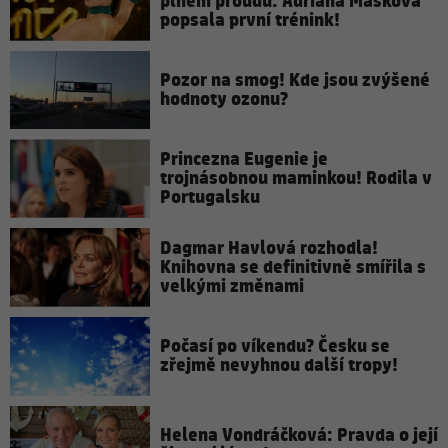
plném proudu: Adriana Mašková
popsala první trénink!
Pozor na smog! Kde jsou zvýšené
hodnoty ozonu?
Princezna Eugenie je
trojnásobnou maminkou! Rodila v
Portugalsku
Dagmar Havlová rozhodla!
Knihovna se definitivně smířila s
velkými změnami
Počasí po víkendu? Česku se
zřejmě nevyhnou další tropy!
Helena Vondráčková: Pravda o její