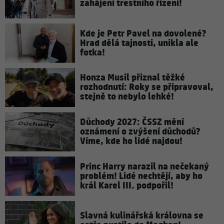
zahájení trestního řízení!
Kde je Petr Pavel na dovolené?
Hrad dělá tajnosti, unikla ale
fotka!
Honza Musil přiznal těžké
rozhodnutí: Roky se připravoval,
stejně to nebylo lehké!
Důchody 2027: ČSSZ mění
oznámení o zvýšení důchodů?
Víme, kde ho lidé najdou!
Princ Harry narazil na nečekaný
problém! Lidé nechtějí, aby ho
král Karel III. podpořil!
Slavná kulinářská královna se