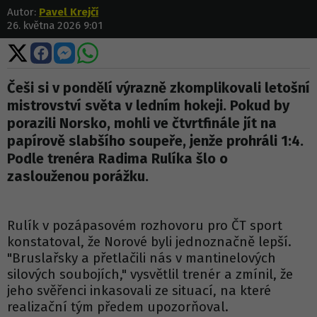
Autor:
Pavel Krejčí
26. května 2026 9:01
Sdílet
Sdílet
Sdílet
Sdílet
na
na
na
na
X
Facebooku
Messengeru
WhatsApp
Češi si v pondělí výrazně zkomplikovali letošní
mistrovství světa v ledním hokeji. Pokud by
porazili Norsko, mohli ve čtvrtfinále jít na
papírově slabšího soupeře, jenže prohráli 1:4.
Podle trenéra Radima Rulíka šlo o
zaslouženou porážku.
Rulík v pozápasovém rozhovoru pro ČT sport
konstatoval, že Norové byli jednoznačně lepší.
"Bruslařsky a přetlačili nás v mantinelových
silových soubojích," vysvětlil trenér a zmínil, že
jeho svěřenci inkasovali ze situací, na které
realizační tým předem upozorňoval.