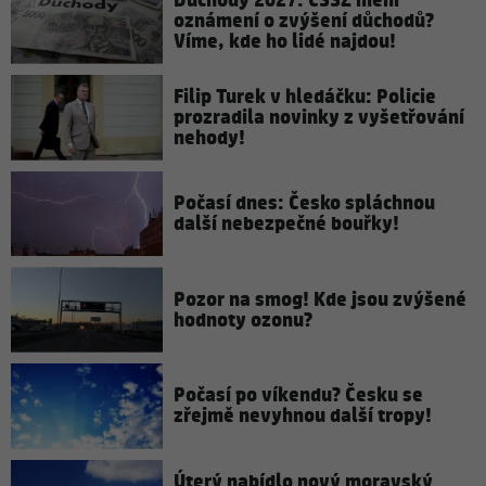
Důchody 2027: ČSSZ mění
oznámení o zvýšení důchodů?
Víme, kde ho lidé najdou!
Filip Turek v hledáčku: Policie
prozradila novinky z vyšetřování
nehody!
Počasí dnes: Česko spláchnou
další nebezpečné bouřky!
Pozor na smog! Kde jsou zvýšené
hodnoty ozonu?
Počasí po víkendu? Česku se
zřejmě nevyhnou další tropy!
Úterý nabídlo nový moravský