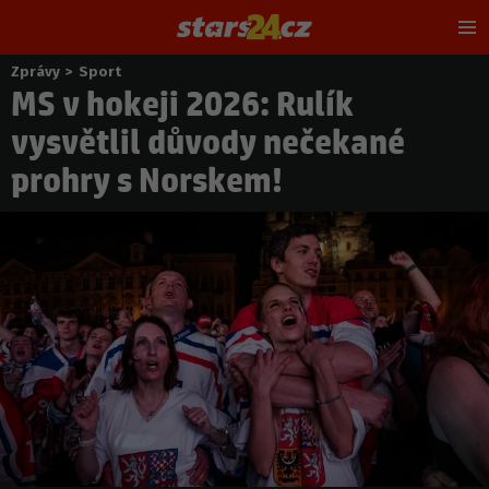
Hl
m
Zprávy
>
Sport
Nacházíte
MS v hokeji 2026: Rulík
se
zde:
vysvětlil důvody nečekané
prohry s Norskem!