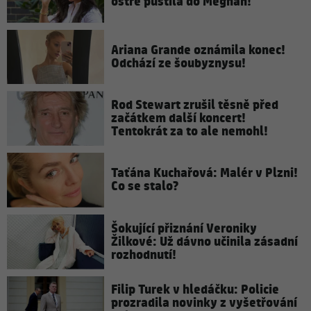
ostře pustila do Meghan!
Ariana Grande oznámila konec!
Odchází ze šoubyznysu!
Rod Stewart zrušil těsně před
začátkem další koncert!
Tentokrát za to ale nemohl!
Taťána Kuchařová: Malér v Plzni!
Co se stalo?
Šokující přiznání Veroniky
Žilkové: Už dávno učinila zásadní
rozhodnutí!
Filip Turek v hledáčku: Policie
prozradila novinky z vyšetřování