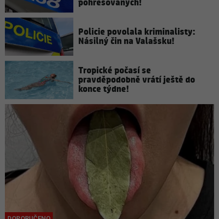
pohřešovaných!
Policie povolala kriminalisty:
Násilný čin na Valašsku!
Tropické počasí se
pravděpodobně vrátí ještě do
konce týdne!