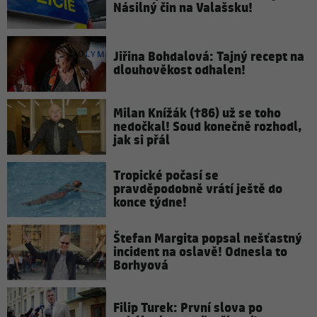
Násilný čin na Valašsku!
Jiřina Bohdalová: Tajný recept na
dlouhověkost odhalen!
Milan Knížák (†86) už se toho
nedočkal! Soud konečně rozhodl,
jak si přál
Tropické počasí se
pravděpodobně vrátí ještě do
konce týdne!
Štefan Margita popsal nešťastný
incident na oslavě! Odnesla to
Borhyová
Filip Turek: První slova po