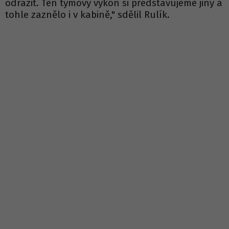
odrazit. Ten týmový výkon si představujeme jiný a
tohle zaznělo i v kabině," sdělil Rulík.