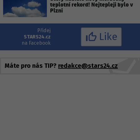
teplotní rekord! Nejtepleji bylo v
Plzni
Přidej
Like
STARS24.cz
na Facebook
Máte pro nás TIP?
redakce@stars24.cz