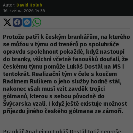
Autor:
David Holub
16. května 2026 14:36
Sdílet
Sdílet
Sdílet
Sdílet
na
na
na
na
X
Facebooku
Messengeru
WhatsApp
Protože patří k českým brankářům, na kterého
se můžou v týmu od trenérů po spoluhráče
opravdu spolehnout pokaždé, když nastoupí
do branky, všichni včetně fanoušků doufali, že
českému týmu pomůže Lukáš Dostál na MS i
tentokrát. Realizační tým v čele s koučem
Radimem Rulíkem o jeho služby hodně stál,
nakonec však musí vzít zavděk trojici
gólmanů, kterou s sebou původně do
Švýcarska vzali. I když ještě existuje možnost
příjezdu jiného českého gólmana ze zámoří.
Brankář Anaheimu Lukáš Dostál totiž neprošel