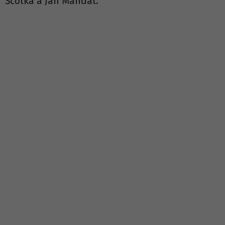
Ščotka a Jan Mandát.