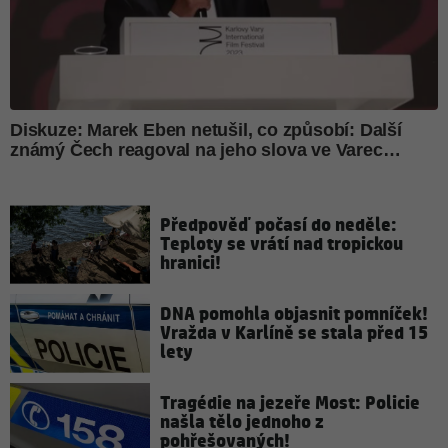
Předpověď počasí do neděle:
Teploty se vrátí nad tropickou
hranici!
DNA pomohla objasnit pomníček!
Vražda v Karlíně se stala před 15
lety
Tragédie na jezeře Most: Policie
našla tělo jednoho z
pohřešovaných!