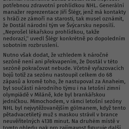
potřebnou zdravotní prohlídkou NHL. Generální
manažer reprezentace Jiří Šlégr, jenž má kontakty
s hráči ze zámoří na starosti, tak musel oznámit,
že Dostál národní tým ve Švýcarsku neposílí.
„Neprošel lékařskou prohlídkou, takže
nedorazí,“ uvedl Šlégr konkrétně po dopoledním
sobotním rozbruslení.
Nutno však dodat, že vzhledem k náročné
sezóně není ani překvapením, že Dostál v této
sezóně pokračovat nebude. Včetně vyřazovacích
bojů totiž za sezónu nastoupil celkem do 68
zápasů a kromě toho, že nastupoval za Anaheim,
byl součástí národního týmu i na letošní zimní
olympiádě v Miláně, kde byl brankářskou
jedničkou. Mimochodem, v rámci letošní sezóny
NHL byl nejvytěžovanějším gólmanem, když tento
pětadvacetiletý muž s maskou strávil v brance
neuvěřitelných 4138 minut. Na druhém místě v
tomto ohledu pak pro zajímavost figuruje další