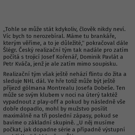
„Tohle se může stát kdykoliv, člověk nikdy neví.
Víc bych to nerozebíral. Máme tu brankáře,
kterým věříme, a to je důležité,“ pokračoval dále
Šlégr. Český realizační tým tak nadále pro zatím
počítá s trojicí Josef Kořenář, Dominik Pavlát a
Petr Kváča, jenž je ale zatím mimo soupisku.
Realizační tým však ještě nehází flintu do žita a
sleduje NHL dál. Ve hře totiž může být ještě
příjezd gólmana Montrealu Josefa Dobeše. Ten
může se svým klubem v noci na úterý taktéž
vypadnout z play-off a pokud by následně vše
dobře dopadlo, mohl by mužstvo posílit
maximálně na tři poslední zápasy, pokud se
bavíme o základní skupině. „U něj musíme
počkat, jak dopadne série a případně výstupní