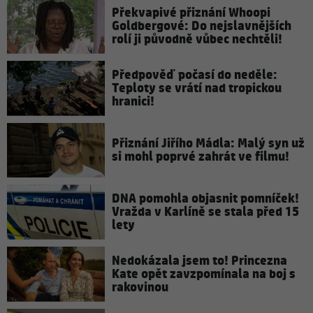
Překvapivé přiznání Whoopi
Goldbergové: Do nejslavnějších
rolí ji původně vůbec nechtěli!
Předpověď počasí do neděle:
Teploty se vrátí nad tropickou
hranici!
Přiznání Jiřího Mádla: Malý syn už
si mohl poprvé zahrát ve filmu!
DNA pomohla objasnit pomníček!
Vražda v Karlíně se stala před 15
lety
Nedokázala jsem to! Princezna
Kate opět zavzpomínala na boj s
rakovinou