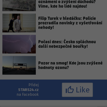
oznámení o zvýšení důchodů?
Víme, kde ho lidé najdou!
Filip Turek v hledáčku: Policie
prozradila novinky z vyšetřování
nehody!
Počasí dnes: Česko spláchnou
další nebezpečné bouřky!
Pozor na smog! Kde jsou zvýšené
hodnoty ozonu?
Přidej
Like
STARS24.cz
na Facebook