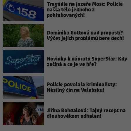
Tragédie na jezeře Most: Policie
našla tělo jednoho z
pohřešovaných!
Dominika Gottová nad propastí?
Výčet jejích problémů bere dech!
Novinky k návratu SuperStar: Kdy
začíná a co je ve hře?
Policie povolala kriminalisty:
Násilný čin na Valašsku!
Jiřina Bohdalová: Tajný recept na
dlouhověkost odhalen!