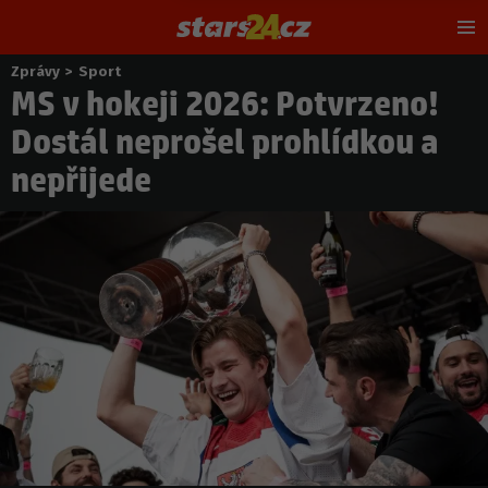
Hl
m
Zprávy
>
Sport
Nacházíte
MS v hokeji 2026: Potvrzeno!
se
zde:
Dostál neprošel prohlídkou a
nepřijede