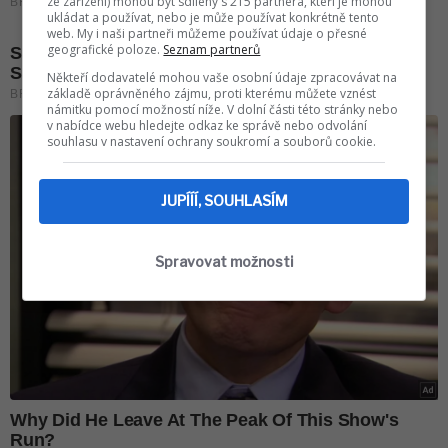
ze zařízení) mohou být sdíleny s 215 partnera, kteří je mohou
ukládat a používat, nebo je může používat konkrétně tento
web. My i naši partneři můžeme používat údaje o přesné
geografické poloze.
Seznam partnerů
Někteří dodavatelé mohou vaše osobní údaje zpracovávat na
základě oprávněného zájmu, proti kterému můžete vznést
námitku pomocí možností níže. V dolní části této stránky nebo
v nabídce webu hledejte odkaz ke správě nebo odvolání
souhlasu v nastavení ochrany soukromí a souborů cookie.
JUPÍÍÍ, SOUHLASÍM
Spravovat možnosti