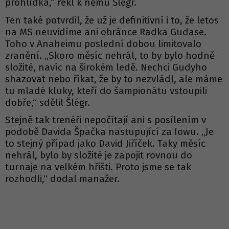
prohlídka,“ řekl k němu Šlégr.
Ten také potvrdil, že už je definitivní i to, že letos
na MS neuvidíme ani obránce Radka Gudase.
Toho v Anaheimu poslední dobou limitovalo
zranění. „Skoro měsíc nehrál, to by bylo hodně
složité, navíc na širokém ledě. Nechci Gudyho
shazovat nebo říkat, že by to nezvládl, ale máme
tu mladé kluky, kteří do šampionátu vstoupili
dobře,“ sdělil Šlégr.
Stejně tak trenéři nepočítají ani s posílením v
podobě Davida Špačka nastupující za Iowu. „Je
to stejný případ jako David Jiříček. Taky měsíc
nehrál, bylo by složité je zapojit rovnou do
turnaje na velkém hřišti. Proto jsme se tak
rozhodli,“ dodal manažer.