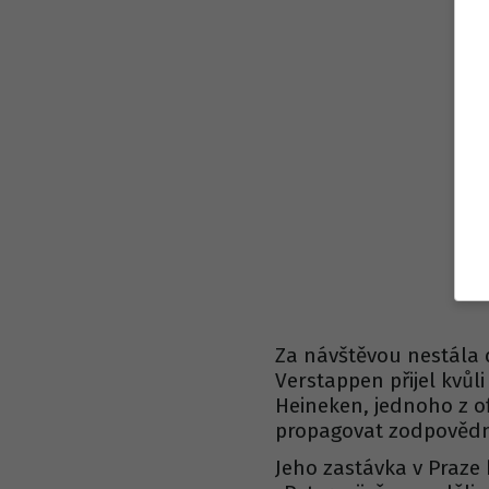
Za návštěvou nestála 
Verstappen přijel kvů
Heineken, jednoho z o
propagovat zodpovědn
Jeho zastávka v Praze 