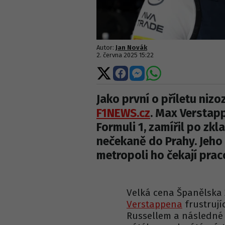
Autor:
Jan Novák
2. června 2025 15:22
Sdílet
Sdílet
Sdílet
Sdílet
na
na
na
na
X
Facebooku
Messengeru
WhatsApp
Jako první o příletu ni
F1NEWS.cz
. Max Verstap
Formuli 1, zamířil po zk
nečekaně do Prahy. Jeho 
metropoli ho čekají prac
Velká cena Španělska 
Verstappena
frustrují
Russellem a následné 