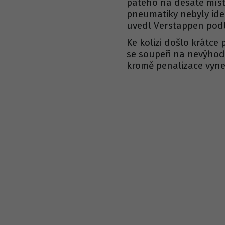
pátého na desáté místo.
pneumatiky nebyly ideá
uvedl Verstappen pod
Ke kolizi došlo krátce
se soupeři na nevýhod
kromě penalizace vynesl