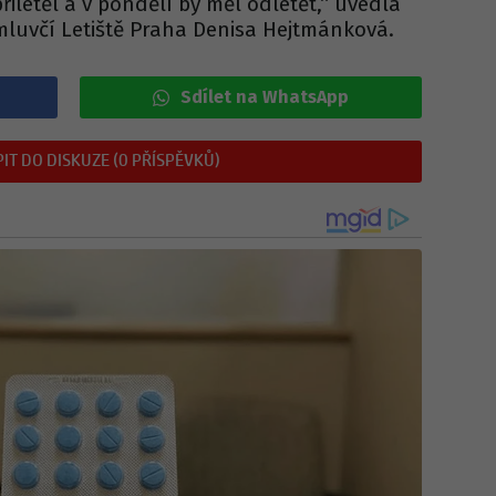
 přiletěl a v pondělí by měl odletět,“ uvedla
mluvčí Letiště Praha Denisa Hejtmánková.
Sdílet na WhatsApp
IT DO DISKUZE (0 PŘÍSPĚVKŮ)