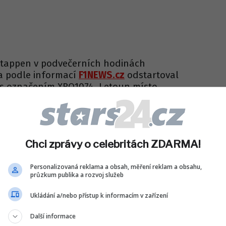
stappen v podvečerních hodinách
a podle informací
F1NEWS.cz
odstartoval
 označením XRO1074. Letoun místo
ce přistál kolem 20. hodiny na Letišti
ppen rovnou do luxusního hotelu Four
ního města. Tam byl zachycen, jak rozdává
Chci zprávy o celebritách ZDARMA!
noušky. Podle svědků působil uvolněně a v
Personalizovaná reklama a obsah, měření reklam a obsahu,
průzkum publika a rozvoj služeb
Ukládání a/nebo přístup k informacím v zařízení
Další informace