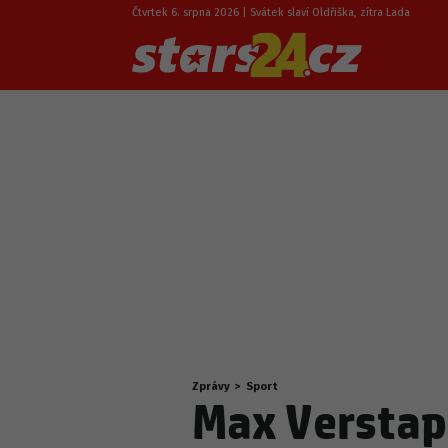
Čtvrtek 6. srpna 2026 | Svátek slaví Oldřiška, zítra Lada
Zprávy
>
Sport
Nacházíte
Max Verstap
se
zde: