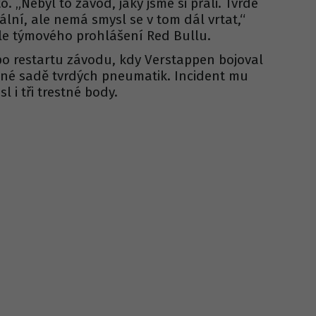
 „Nebyl to závod, jaký jsme si přáli. Tvrdé
lní, ale nemá smysl se v tom dál vrtat,“
le týmového prohlášení Red Bullu.
 po restartu závodu, kdy Verstappen bojoval
né sadě tvrdých pneumatik. Incident mu
 i tři trestné body.