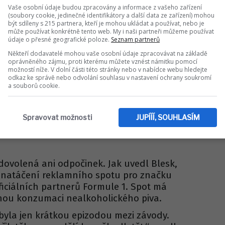
Vaše osobní údaje budou zpracovány a informace z vašeho zařízení
(soubory cookie, jedinečné identifikátory a další data ze zařízení) mohou
být sdíleny s 215 partnera, kteří je mohou ukládat a používat, nebo je
může používat konkrétně tento web. My i naši partneři můžeme používat
údaje o přesné geografické poloze.
Seznam partnerů
Někteří dodavatelé mohou vaše osobní údaje zpracovávat na základě
oprávněného zájmu, proti kterému můžete vznést námitku pomocí
možností níže. V dolní části této stránky nebo v nabídce webu hledejte
odkaz ke správě nebo odvolání souhlasu v nastavení ochrany soukromí
a souborů cookie.
Spravovat možnosti
JUPÍÍÍ, SOUHLASÍM
dovolená ani odpočinek. Jak uvedl Blesk,
li natáčení reklamního spotu pro značku
ficiálních partnerů Formule 1. Spot má
ou konzumaci nealkoholického piva.
byla jen krátkou epizodou mezi závody.