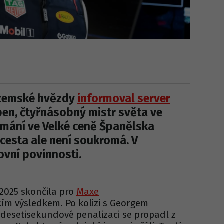
zozemské hvězdy
informoval server
pen, čtyřnásobný mistr světa ve
lamání ve Velké ceně Španělska
cesta ale není soukromá. V
ovní povinnosti.
2025 skončila pro
Maxe
cím výsledkem. Po kolizi s Georgem
desetisekundové penalizaci se propadl z