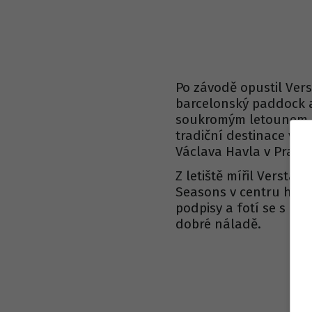
Po závodě opustil Ver
barcelonský paddock 
soukromým letounem s
tradiční destinace v Ni
Václava Havla v Praze.
Z letiště mířil Versta
Seasons v centru hlav
podpisy a fotí se s fa
dobré náladě.