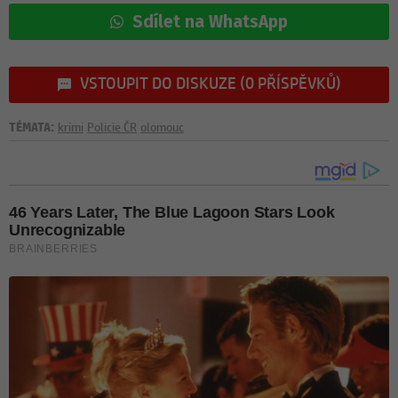
Sdílet na WhatsApp
VSTOUPIT DO DISKUZE (0 PŘÍSPĚVKŮ)
TÉMATA:
krimi
Policie ČR
olomouc