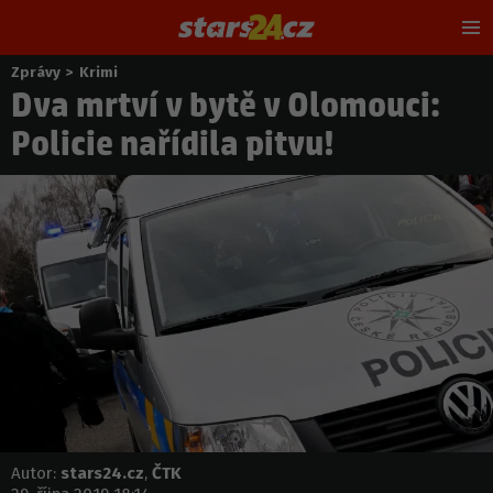
Hl
m
Zprávy
>
Krimi
Nacházíte
Dva mrtví v bytě v Olomouci:
se
zde:
Policie nařídila pitvu!
Autor:
stars24.cz
,
ČTK