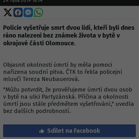
29. října 2019 18:14
Sdílet
Sdílet
Sdílet
Sdílet
na
na
na
na
X
Facebooku
Messengeru
WhatsApp
Policie vyšetřuje smrt dvou lidí, kteří byli dnes
ráno nalezeni bez známek života v bytě v
okrajové části Olomouce.
Objasnit okolnosti úmrtí by měla pomoci
nařízena soudní pitva. ČTK to řekla policejní
mluvčí Tereza Neubauerová.
"Můžu potvrdit, že prověřujeme úmrtí dvou osob
v bytě na ulici Partyzánská. Příčina a okolnosti
úmrtí jsou stále předmětem vyšetřování," uvedla
bez dalších podrobností.
Sdílet na Facebook