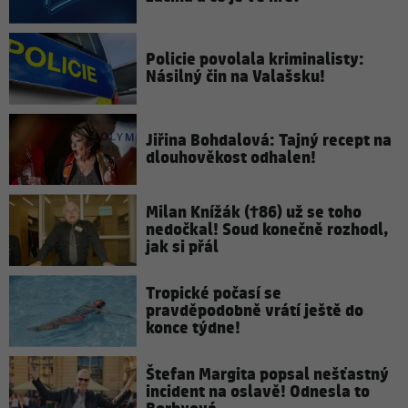
Policie povolala kriminalisty:
Násilný čin na Valašsku!
Jiřina Bohdalová: Tajný recept na
dlouhověkost odhalen!
Milan Knížák (†86) už se toho
nedočkal! Soud konečně rozhodl,
jak si přál
Tropické počasí se
pravděpodobně vrátí ještě do
konce týdne!
Štefan Margita popsal nešťastný
incident na oslavě! Odnesla to