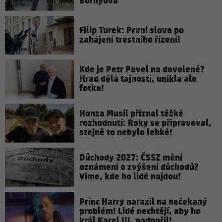
Borhyová
Filip Turek: První slova po
zahájení trestního řízení!
Kde je Petr Pavel na dovolené?
Hrad dělá tajnosti, unikla ale
fotka!
Honza Musil přiznal těžké
rozhodnutí: Roky se připravoval,
stejně to nebylo lehké!
Důchody 2027: ČSSZ mění
oznámení o zvýšení důchodů?
Víme, kde ho lidé najdou!
Princ Harry narazil na nečekaný
problém! Lidé nechtějí, aby ho
král Karel III. podpořil!