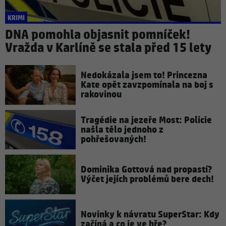
KRIMI
DNA pomohla objasnit pomníček!
Vražda v Karlíně se stala před 15 lety
Nedokázala jsem to! Princezna
Kate opět zavzpomínala na boj s
rakovinou
Tragédie na jezeře Most: Policie
našla tělo jednoho z
pohřešovaných!
Dominika Gottová nad propastí?
Výčet jejích problémů bere dech!
Novinky k návratu SuperStar: Kdy
začíná a co je ve hře?