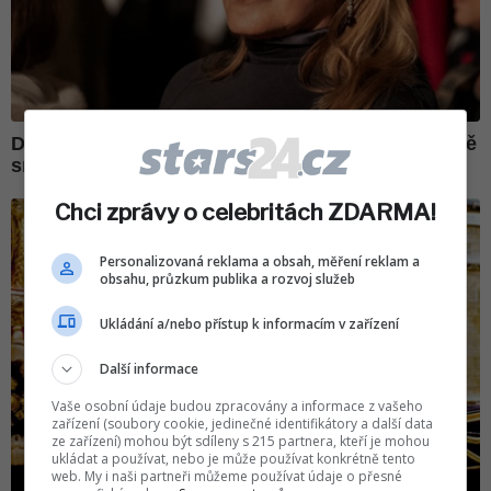
Chci zprávy o celebritách ZDARMA!
Personalizovaná reklama a obsah, měření reklam a
obsahu, průzkum publika a rozvoj služeb
Ukládání a/nebo přístup k informacím v zařízení
Další informace
Vaše osobní údaje budou zpracovány a informace z vašeho
zařízení (soubory cookie, jedinečné identifikátory a další data
ze zařízení) mohou být sdíleny s 215 partnera, kteří je mohou
ukládat a používat, nebo je může používat konkrétně tento
web. My i naši partneři můžeme používat údaje o přesné