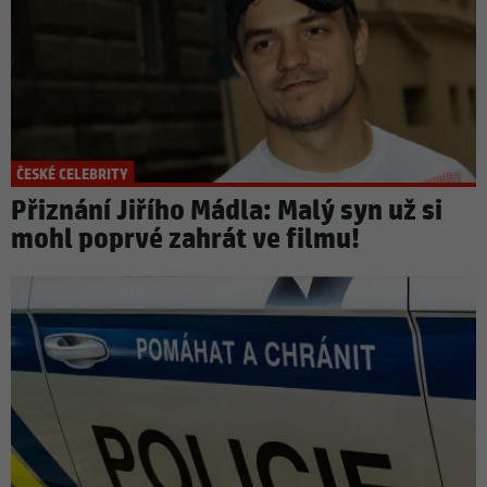
ČESKÉ CELEBRITY
Přiznání Jiřího Mádla: Malý syn už si
mohl poprvé zahrát ve filmu!