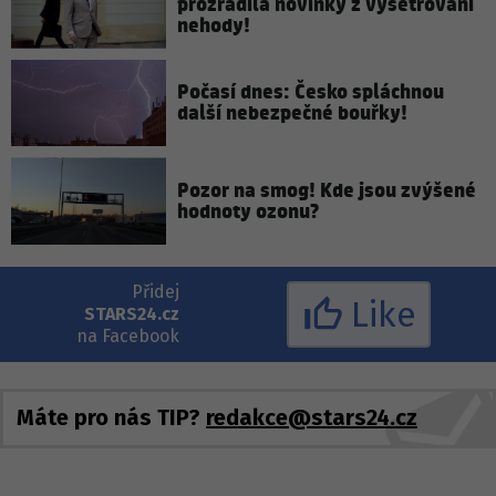
prozradila novinky z vyšetřování
nehody!
Počasí dnes: Česko spláchnou
další nebezpečné bouřky!
Pozor na smog! Kde jsou zvýšené
hodnoty ozonu?
Přidej
Like
STARS24.cz
na Facebook
Máte pro nás TIP?
redakce@stars24.cz