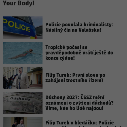
Your Body!
Policie povolala kriminalisty:
Násilný čin na Valašsku!
Tropické počasí se
pravděpodobně vrátí ještě do
konce týdne!
Filip Turek: První slova po
zahájení trestního řízení!
Důchody 2027: ČSSZ mění
oznámení o zvýšení důchodů?
Víme, kde ho lidé najdou!
Filip Turek v hledáčku: Policie