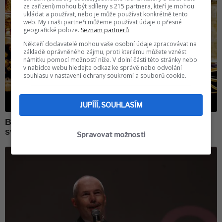
ze zařízení) mohou být sdíleny s 215 partnera, kteří je mohou
ukládat a používat, nebo je může používat konkrétně tento
web. My i naši partneři můžeme používat údaje o přesné
geografické poloze.
Seznam partnerů
Někteří dodavatelé mohou vaše osobní údaje zpracovávat na
základě oprávněného zájmu, proti kterému můžete vznést
námitku pomocí možností níže. V dolní části této stránky nebo
v nabídce webu hledejte odkaz ke správě nebo odvolání
souhlasu v nastavení ochrany soukromí a souborů cookie.
JUPÍÍÍ, SOUHLASÍM
Spravovat možnosti