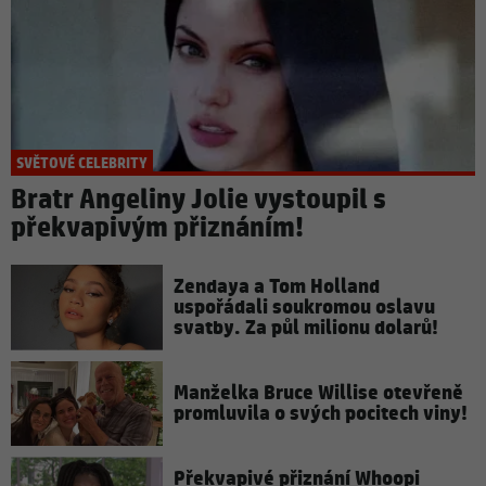
SVĚTOVÉ CELEBRITY
Bratr Angeliny Jolie vystoupil s
překvapivým přiznáním!
Zendaya a Tom Holland
uspořádali soukromou oslavu
svatby. Za půl milionu dolarů!
Manželka Bruce Willise otevřeně
promluvila o svých pocitech viny!
Překvapivé přiznání Whoopi