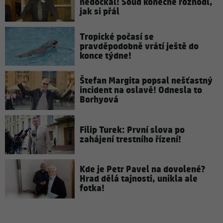
nedočkal! Soud konečně rozhodl,
jak si přál
Tropické počasí se
pravděpodobně vrátí ještě do
konce týdne!
Štefan Margita popsal nešťastný
incident na oslavě! Odnesla to
Borhyová
Filip Turek: První slova po
zahájení trestního řízení!
Kde je Petr Pavel na dovolené?
Hrad dělá tajnosti, unikla ale
fotka!