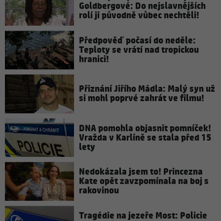
Goldbergové: Do nejslavnějších
rolí ji původně vůbec nechtěli!
Předpověď počasí do neděle:
Teploty se vrátí nad tropickou
hranici!
Přiznání Jiřího Mádla: Malý syn už
si mohl poprvé zahrát ve filmu!
DNA pomohla objasnit pomníček!
Vražda v Karlíně se stala před 15
lety
Nedokázala jsem to! Princezna
Kate opět zavzpomínala na boj s
rakovinou
Tragédie na jezeře Most: Policie