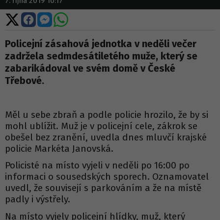
7. října 2019 10:17
Sdílet
Sdílet
Sdílet
Sdílet
na
na
na
na
X
Facebooku
Messengeru
WhatsApp
Policejní zásahová jednotka v neděli večer
zadržela sedmdesátiletého muže, který se
zabarikádoval ve svém domě v České
Třebové.
Měl u sebe zbraň a podle policie hrozilo, že by si
mohl ublížit. Muž je v policejní cele, zákrok se
obešel bez zranění, uvedla dnes mluvčí krajské
policie Markéta Janovská.
Policisté na místo vyjeli v neděli po 16:00 po
informaci o sousedských sporech. Oznamovatel
uvedl, že souvisejí s parkováním a že na místě
padly i výstřely.
Na místo vyjely policejní hlídky, muž, který