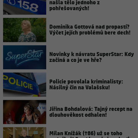
našla tělo jednoho z
pohřešovaných!
Dominika Gottová nad propastí?
Výčet jejích problémů bere dech!
Novinky k návratu SuperStar: Kdy
začíná a co je ve hře?
Policie povolala kriminalisty:
Násilný čin na Valašsku!
Jiřina Bohdalová: Tajný recept na
dlouhověkost odhalen!
Milan Knížák (†86) už se toho