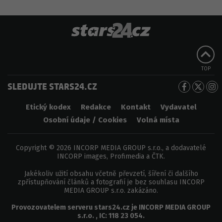
TOP
SLEDUJTE STARS24.CZ
Etický kodex
Redakce
Kontakt
Vydavatel
Osobní údaje / Cookies
Volná místa
Copyright © 2026 INCORP MEDIA GROUP s.r.o., a dodavatelé
INCORP images, Profimedia a ČTK.
Jakékoliv užití obsahu včetně převzetí, šíření či dalšího
zpřístupňování článků a fotografií je bez souhlasu INCORP
MEDIA GROUP s.r.o. zakázáno.
Provozovatelem serveru
stars24.cz
je
INCORP MEDIA GROUP
s.r.o.
, IC:
118 23 054
.