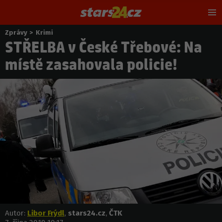
Hl
m
Zprávy
>
Krimi
Nacházíte
STŘELBA v České Třebové: Na
se
zde:
místě zasahovala policie!
Autor:
Libor Frýdl
,
stars24.cz
,
ČTK