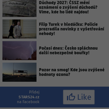
Důchody 2027: ČSSZ mění
oznámení o zvýšení důchodů?
Víme, kde ho lidé najdou!
Filip Turek v hledáčku: Policie
prozradila novinky z vyšetřování
nehody!
Počasí dnes: Česko spláchnou
další nebezpečné bouřky!
Pozor na smog! Kde jsou zvýšené
hodnoty ozonu?
Přidej
Like
STARS24.cz
na Facebook