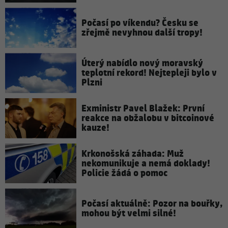
Počasí po víkendu? Česku se
zřejmě nevyhnou další tropy!
Úterý nabídlo nový moravský
teplotní rekord! Nejtepleji bylo v
Plzni
Exministr Pavel Blažek: První
reakce na obžalobu v bitcoinové
kauze!
Krkonošská záhada: Muž
nekomunikuje a nemá doklady!
Policie žádá o pomoc
Počasí aktuálně: Pozor na bouřky,
mohou být velmi silné!