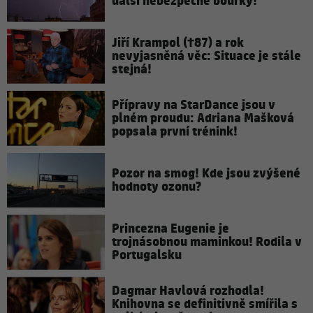
další nebezpečné bouřky!
Jiří Krampol (†87) a rok
nevyjasněná věc: Situace je stále
stejná!
Přípravy na StarDance jsou v
plném proudu: Adriana Mašková
popsala první trénink!
Pozor na smog! Kde jsou zvýšené
hodnoty ozonu?
Princezna Eugenie je
trojnásobnou maminkou! Rodila v
Portugalsku
Dagmar Havlová rozhodla!
Knihovna se definitivně smířila s