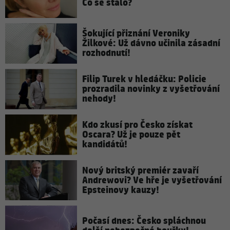
Co se stalo?
Šokující přiznání Veroniky
Žilkové: Už dávno učinila zásadní
rozhodnutí!
Filip Turek v hledáčku: Policie
prozradila novinky z vyšetřování
nehody!
Kdo zkusí pro Česko získat
Oscara? Už je pouze pět
kandidátů!
Nový britský premiér zavaří
Andrewovi? Ve hře je vyšetřování
Epsteinovy kauzy!
Počasí dnes: Česko spláchnou