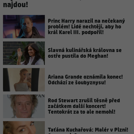
najdou!
Princ Harry narazil na nečekaný
problém! Lidé nechtějí, aby ho
král Karel III. podpořil!
Slavná kulinářská královna se
ostře pustila do Meghan!
Ariana Grande oznámila konec!
Odchází ze šoubyznysu!
Rod Stewart zrušil těsně před
začátkem další koncert!
Tentokrát za to ale nemohl!
Taťána Kuchařová: Malér v Plzni!