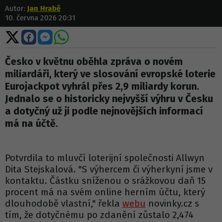
Autor:
Jan Hrabě
10. června 2026 20:31
Sdílet
Sdílet
Sdílet
Sdílet
na
na
na
na
X
Facebooku
Messengeru
WhatsApp
Česko v květnu oběhla zpráva o novém
miliardáři, který ve slosování evropské loterie
Eurojackpot vyhrál přes 2,9 miliardy korun.
Jednalo se o historicky nejvyšší výhru v Česku
a dotyčný už ji podle nejnovějších informací
má na účtě.
Potvrdila to mluvčí loterijní společnosti Allwyn
Dita Stejskalová. "S výhercem či výherkyní jsme v
kontaktu. Částku sníženou o srážkovou daň 15
procent má na svém online herním účtu, který
dlouhodobě vlastní," řekla
webu
novinky.cz s
tím, že dotyčnému po zdanění zůstalo 2,474