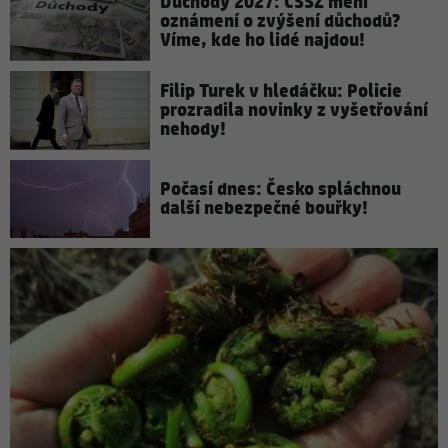
Důchody 2027: ČSSZ mění
oznámení o zvýšení důchodů?
Víme, kde ho lidé najdou!
Filip Turek v hledáčku: Policie
prozradila novinky z vyšetřování
nehody!
Počasí dnes: Česko spláchnou
další nebezpečné bouřky!