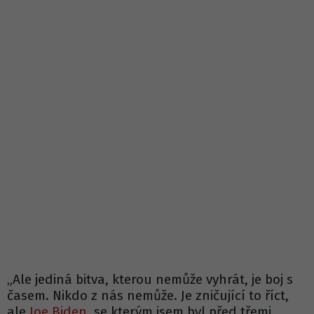
„Ale jediná bitva, kterou nemůže vyhrát, je boj s
časem. Nikdo z nás nemůže. Je zničující to říct,
ale
Joe Biden
, se kterým jsem byl před třemi