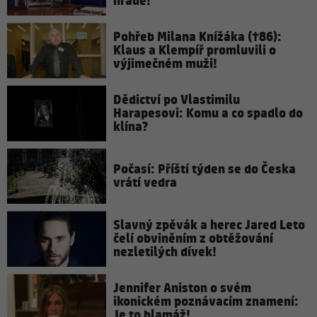
hradě!
Pohřeb Milana Knížáka (†86):
Klaus a Klempíř promluvili o
výjimečném muži!
Dědictví po Vlastimilu
Harapesovi: Komu a co spadlo do
klína?
Počasí: Příští týden se do Česka
vrátí vedra
Slavný zpěvák a herec Jared Leto
čelí obviněním z obtěžování
nezletilých dívek!
Jennifer Aniston o svém
ikonickém poznávacím znamení:
Je to blamáž!