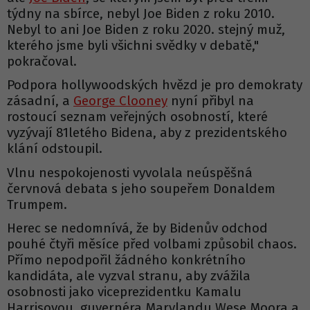
týdny na sbírce, nebyl Joe Biden z roku 2010.
Nebyl to ani Joe Biden z roku 2020. stejný muž,
kterého jsme byli všichni svědky v debatě,"
pokračoval.
Podpora hollywoodských hvězd je pro demokraty
zásadní, a
George Clooney
nyní přibyl na
rostoucí seznam veřejných osobností, které
vyzývají 81letého Bidena, aby z prezidentského
klání odstoupil.
Vlnu nespokojenosti vyvolala neúspěšná
červnová debata s jeho soupeřem Donaldem
Trumpem.
Herec se nedomnívá, že by Bidenův odchod
pouhé čtyři měsíce před volbami způsobil chaos.
Přímo nepodpořil žádného konkrétního
kandidáta, ale vyzval stranu, aby zvážila
osobnosti jako viceprezidentku Kamalu
Harrisovou, guvernéra Marylandu Wese Moora a