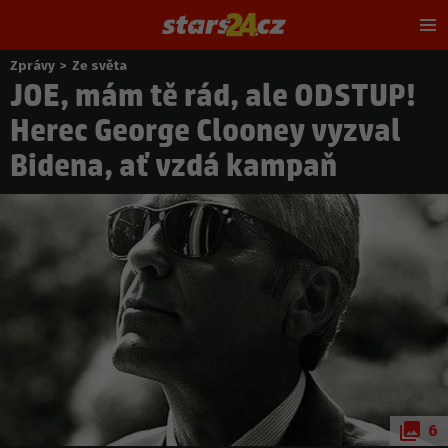
Hl
m
Zprávy
>
Ze světa
Nacházíte
JOE, mám tě rád, ale ODSTUP!
se
zde:
Herec George Clooney vyzval
Bidena, ať vzdá kampaň
6