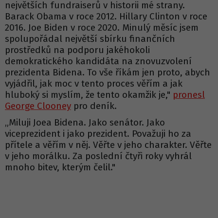
největších fundraiserů v historii mé strany.
Barack Obama v roce 2012. Hillary Clinton v roce
2016. Joe Biden v roce 2020. Minulý měsíc jsem
spolupořádal největší sbírku finančních
prostředků na podporu jakéhokoli
demokratického kandidáta na znovuzvolení
prezidenta Bidena. To vše říkám jen proto, abych
vyjádřil, jak moc v tento proces věřím a jak
hluboký si myslím, že tento okamžik je,"
pronesl
George Clooney
pro deník.
„Miluji Joea Bidena. Jako senátor. Jako
viceprezident i jako prezident. Považuji ho za
přítele a věřím v něj. Věřte v jeho charakter. Věřte
v jeho morálku. Za poslední čtyři roky vyhrál
mnoho bitev, kterým čelil."