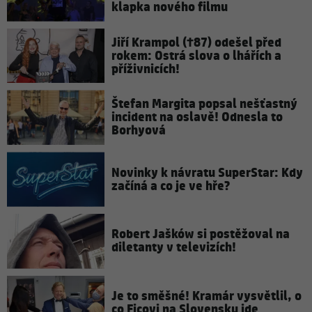
klapka nového filmu
Jiří Krampol (†87) odešel před
rokem: Ostrá slova o lhářích a
příživnicích!
Štefan Margita popsal nešťastný
incident na oslavě! Odnesla to
Borhyová
Novinky k návratu SuperStar: Kdy
začíná a co je ve hře?
Robert Jašków si postěžoval na
diletanty v televizích!
Je to směšné! Kramár vysvětlil, o
co Ficovi na Slovensku jde