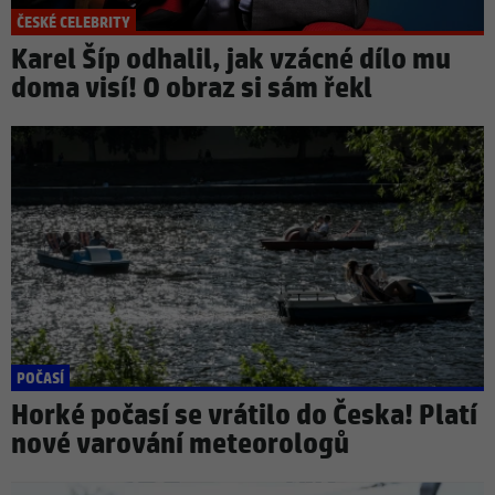
ČESKÉ CELEBRITY
Karel Šíp odhalil, jak vzácné dílo mu
doma visí! O obraz si sám řekl
POČASÍ
Horké počasí se vrátilo do Česka! Platí
nové varování meteorologů