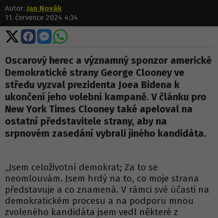
Autor:
Jan Novák
11. července 2024 4:34
Sdílet
Sdílet
Sdílet
Sdílet
na
na
na
na
X
Facebooku
Messengeru
WhatsApp
Oscarový herec a významný sponzor americké
Demokratické strany George Clooney ve
středu vyzval prezidenta Joea Bidena k
ukončení jeho volební kampaně. V článku pro
New York Times Clooney také apeloval na
ostatní představitele strany, aby na
srpnovém zasedání vybrali jiného kandidáta.
„Jsem celoživotní demokrat; Za to se
neomlouvám. Jsem hrdý na to, co moje strana
představuje a co znamená. V rámci své účasti na
demokratickém procesu a na podporu mnou
zvoleného kandidáta jsem vedl některé z