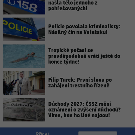
našla tělo jednoho z
pohřešovaných!
Policie povolala kriminalisty:
Násilný čin na Valašsku!
Tropické počasí se
pravděpodobně vrátí ještě do
konce týdne!
Filip Turek: První slova po
zahájení trestního řízení!
Důchody 2027: ČSSZ mění
oznámení o zvýšení důchodů?
Víme, kde ho lidé najdou!
Přidej