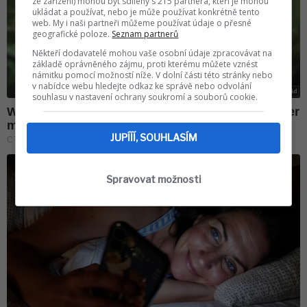
ze zařízení) mohou být sdíleny s 215 partnera, kteří je mohou
ukládat a používat, nebo je může používat konkrétně tento
web. My i naši partneři můžeme používat údaje o přesné
geografické poloze.
Seznam partnerů
Někteří dodavatelé mohou vaše osobní údaje zpracovávat na
základě oprávněného zájmu, proti kterému můžete vznést
námitku pomocí možností níže. V dolní části této stránky nebo
v nabídce webu hledejte odkaz ke správě nebo odvolání
souhlasu v nastavení ochrany soukromí a souborů cookie.
JUPÍÍÍ, SOUHLASÍM
Spravovat možnosti