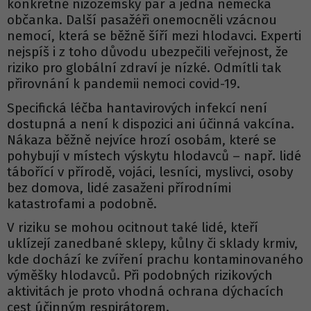
konkrétně nizozemský pár a jedna německá
občanka. Další pasažéři onemocněli vzácnou
nemocí, která se běžně šíří mezi hlodavci. Experti
nejspíš i z toho důvodu ubezpečili veřejnost, že
riziko pro globální zdraví je nízké. Odmítli tak
přirovnání k pandemii nemoci covid-19.
Specifická léčba hantavirových infekcí není
dostupná a není k dispozici ani účinná vakcína.
Nákaza běžně nejvíce hrozí osobám, které se
pohybují v místech výskytu hlodavců – např. lidé
tábořící v přírodě, vojáci, lesníci, myslivci, osoby
bez domova, lidé zasaženi přírodními
katastrofami a podobně.
V riziku se mohou ocitnout také lidé, kteří
uklízejí zanedbané sklepy, kůlny či sklady krmiv,
kde dochází ke zvíření prachu kontaminovaného
výměšky hlodavců. Při podobných rizikových
aktivitách je proto vhodná ochrana dýchacích
cest účinným respirátorem.