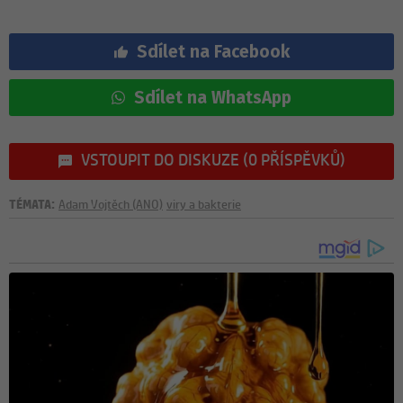
Sdílet na Facebook
Sdílet na WhatsApp
VSTOUPIT DO DISKUZE (0 PŘÍSPĚVKŮ)
TÉMATA:
Adam Vojtěch (ANO)
viry a bakterie