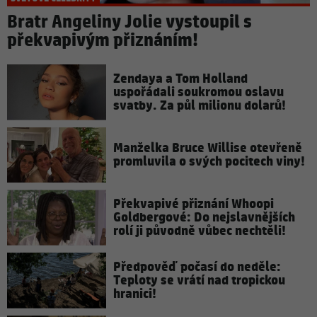
Bratr Angeliny Jolie vystoupil s
překvapivým přiznáním!
Zendaya a Tom Holland
uspořádali soukromou oslavu
svatby. Za půl milionu dolarů!
Manželka Bruce Willise otevřeně
promluvila o svých pocitech viny!
Překvapivé přiznání Whoopi
Goldbergové: Do nejslavnějších
rolí ji původně vůbec nechtěli!
Předpověď počasí do neděle:
Teploty se vrátí nad tropickou
hranici!