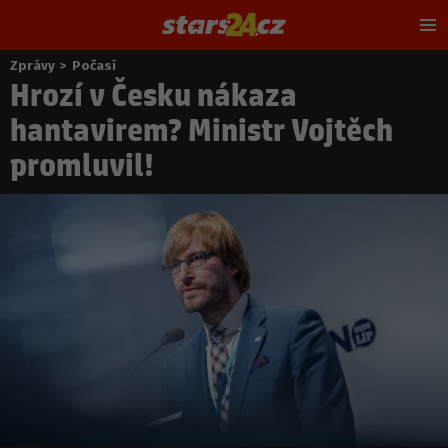
Hl
m
Zprávy
>
Počasí
Nacházíte
Hrozí v Česku nákaza
se
zde:
hantavirem? Ministr Vojtěch
promluvil!