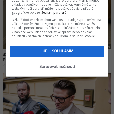
ze zařízení) mohou být sdíleny s 215 partnera, kteří je mohou
ukládat a používat, nebo je může používat konkrétně tento
web. My i naši partneři můžeme používat údaje o přesné
geografické poloze.
Seznam partnerů
Někteří dodavatelé mohou vaše osobní údaje zpracovávat na
základě oprávněného zájmu, proti kterému můžete vznést
námitku pomocí možností níže. V dolní části této stránky nebo
v nabídce webu hledejte odkaz ke správě nebo odvolání
souhlasu v nastavení ochrany soukromí a souborů cookie.
JUPÍÍÍ, SOUHLASÍM
Spravovat možnosti