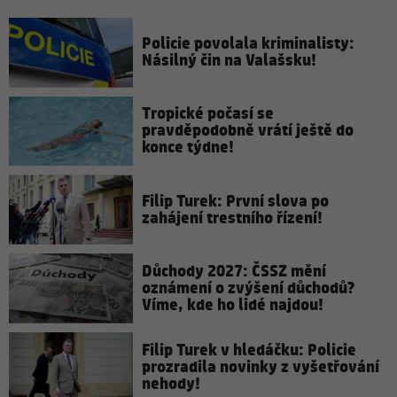
Policie povolala kriminalisty:
Násilný čin na Valašsku!
Tropické počasí se
pravděpodobně vrátí ještě do
konce týdne!
Filip Turek: První slova po
zahájení trestního řízení!
Důchody 2027: ČSSZ mění
oznámení o zvýšení důchodů?
Víme, kde ho lidé najdou!
Filip Turek v hledáčku: Policie
prozradila novinky z vyšetřování
nehody!