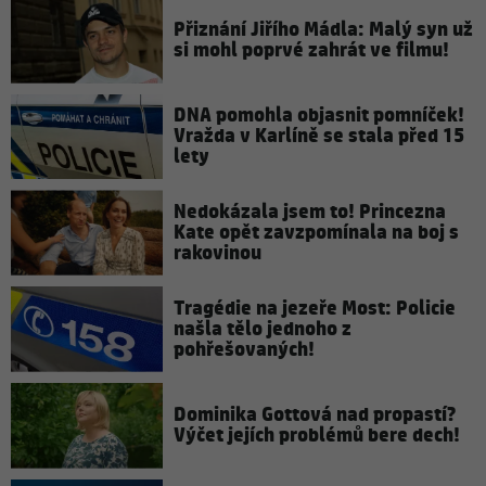
Přiznání Jiřího Mádla: Malý syn už
si mohl poprvé zahrát ve filmu!
DNA pomohla objasnit pomníček!
Vražda v Karlíně se stala před 15
lety
Nedokázala jsem to! Princezna
Kate opět zavzpomínala na boj s
rakovinou
Tragédie na jezeře Most: Policie
našla tělo jednoho z
pohřešovaných!
Dominika Gottová nad propastí?
Výčet jejích problémů bere dech!