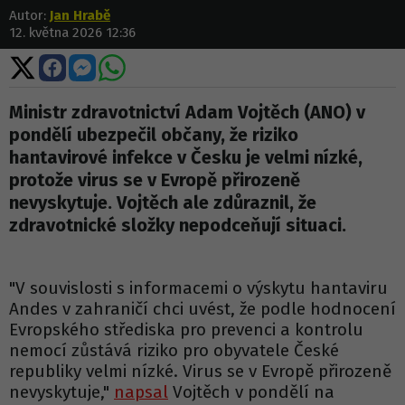
Autor:
Jan Hrabě
12. května 2026 12:36
Sdílet
Sdílet
Sdílet
Sdílet
na
na
na
na
X
Facebooku
Messengeru
WhatsApp
Ministr zdravotnictví Adam Vojtěch (ANO) v
pondělí ubezpečil občany, že riziko
hantavirové infekce v Česku je velmi nízké,
protože virus se v Evropě přirozeně
nevyskytuje. Vojtěch ale zdůraznil, že
zdravotnické složky nepodceňují situaci.
"V souvislosti s informacemi o výskytu hantaviru
Andes v zahraničí chci uvést, že podle hodnocení
Evropského střediska pro prevenci a kontrolu
nemocí zůstává riziko pro obyvatele České
republiky velmi nízké. Virus se v Evropě přirozeně
nevyskytuje,"
napsal
Vojtěch v pondělí na