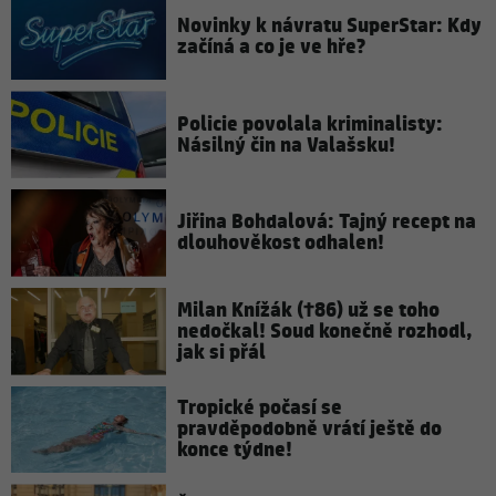
Novinky k návratu SuperStar: Kdy
začíná a co je ve hře?
Policie povolala kriminalisty:
Násilný čin na Valašsku!
Jiřina Bohdalová: Tajný recept na
dlouhověkost odhalen!
Milan Knížák (†86) už se toho
nedočkal! Soud konečně rozhodl,
jak si přál
Tropické počasí se
pravděpodobně vrátí ještě do
konce týdne!