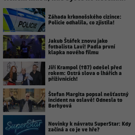
Záhada krkonošského cizince:
Policie odhalila, co zjistila!
Jakub Štáfek znovu jako
fotbalista Lavi! Padla první
klapka nového filmu
Jiří Krampol (†87) odešel před
rokem: Ostrá slova o lhářích a
příživnicích!
Štefan Margita popsal nešťastný
incident na oslavě! Odnesla to
Borhyová
Novinky k návratu SuperStar: Kdy
začíná a co je ve hře?