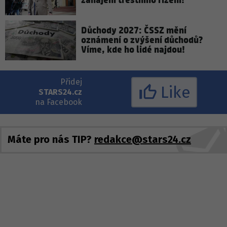
zahájení trestního řízení!
Důchody 2027: ČSSZ mění
oznámení o zvýšení důchodů?
Víme, kde ho lidé najdou!
Přidej
Like
STARS24.cz
na Facebook
Máte pro nás TIP?
redakce@stars24.cz