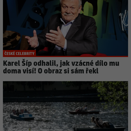
ČESKÉ CELEBRITY
Karel Šíp odhalil, jak vzácné dílo mu
doma visí! O obraz si sám řekl