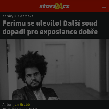
Hl
m
Zprávy
>
Z domova
Nacházíte
Ferimu se ulevilo! Další soud
se
zde:
dopadl pro exposlance dobře
Autor:
Jan Hrabě