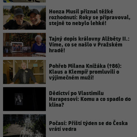
Honza Musil přiznal těžké
rozhodnutí: Roky se připravoval,
stejně to nebylo lehké!
Tajný dopis královny Alžběty II.:
Víme, co se našlo v Pražském
hradě!
Pohřeb Milana Knížáka (†86):
Klaus a Klempíř promluvili o
výjimečném muži!
Dědictví po Vlastimilu
Harapesovi: Komu a co spadlo do
klína?
Počasí: Příští týden se do Česka
vrátí vedra