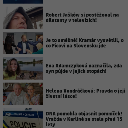
Robert Jašków si postěžoval na
diletanty v televizích!
Je to směšné! Kramár vysvětlil, o
co Ficovi na Slovensku jde
Eva Adamczyková naznačila, zda
syn půjde v jejích stopách!
Helena Vondráčková: Pravda o její
životní lásce!
DNA pomohla objasnit pomníček!
Vražda v Karlíně se stala před 15
lety