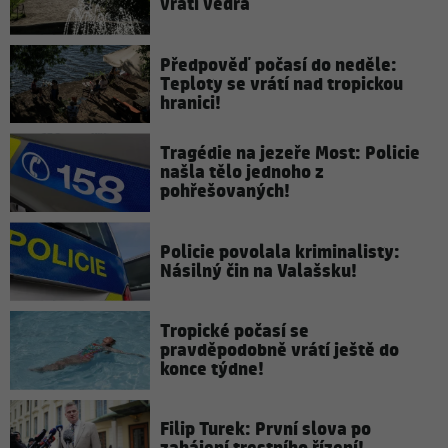
vrátí vedra
Předpověď počasí do neděle:
Teploty se vrátí nad tropickou
hranici!
Tragédie na jezeře Most: Policie
našla tělo jednoho z
pohřešovaných!
Policie povolala kriminalisty:
Násilný čin na Valašsku!
Tropické počasí se
pravděpodobně vrátí ještě do
konce týdne!
Filip Turek: První slova po