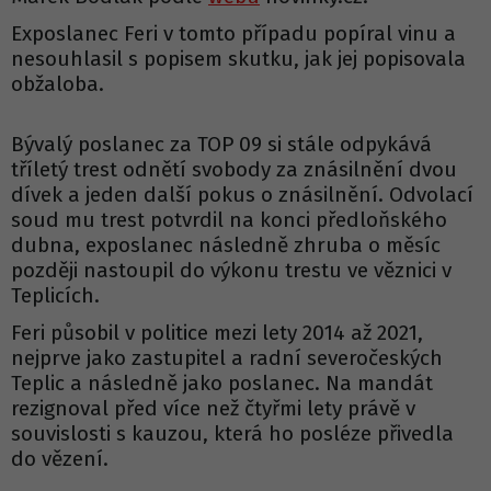
Exposlanec Feri v tomto případu popíral vinu a
nesouhlasil s popisem skutku, jak jej popisovala
obžaloba.
Bývalý poslanec za TOP 09 si stále odpykává
tříletý trest odnětí svobody za znásilnění dvou
dívek a jeden další pokus o znásilnění. Odvolací
soud mu trest potvrdil na konci předloňského
dubna, exposlanec následně zhruba o měsíc
později nastoupil do výkonu trestu ve věznici v
Teplicích.
Feri působil v politice mezi lety 2014 až 2021,
nejprve jako zastupitel a radní severočeských
Teplic a následně jako poslanec. Na mandát
rezignoval před více než čtyřmi lety právě v
souvislosti s kauzou, která ho posléze přivedla
do vězení.