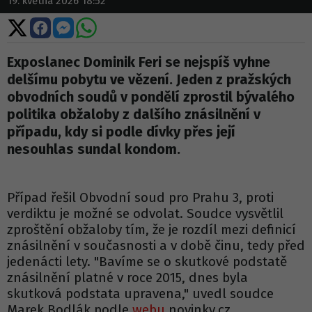
19. května 2026 18:52
Sdílet
Sdílet
Sdílet
Sdílet
na
na
na
na
X
Facebooku
Messengeru
WhatsApp
Exposlanec Dominik Feri se nejspíš vyhne
delšímu pobytu ve vězení. Jeden z pražských
obvodních soudů v pondělí zprostil bývalého
politika obžaloby z dalšího znásilnění v
případu, kdy si podle dívky přes její
nesouhlas sundal kondom.
Případ řešil Obvodní soud pro Prahu 3, proti
verdiktu je možné se odvolat. Soudce vysvětlil
zproštění obžaloby tím, že je rozdíl mezi definicí
znásilnění v současnosti a v době činu, tedy před
jedenácti lety. "Bavíme se o skutkové podstatě
znásilnění platné v roce 2015, dnes byla
skutková podstata upravena," uvedl soudce
Marek Bodlák podle
webu
novinky.cz.