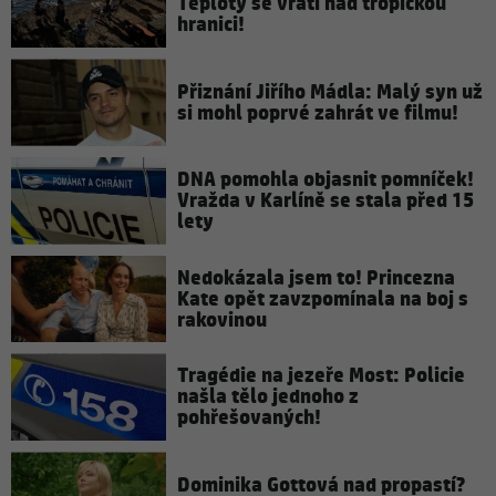
Teploty se vrátí nad tropickou
hranici!
Přiznání Jiřího Mádla: Malý syn už
si mohl poprvé zahrát ve filmu!
DNA pomohla objasnit pomníček!
Vražda v Karlíně se stala před 15
lety
Nedokázala jsem to! Princezna
Kate opět zavzpomínala na boj s
rakovinou
Tragédie na jezeře Most: Policie
našla tělo jednoho z
pohřešovaných!
Dominika Gottová nad propastí?