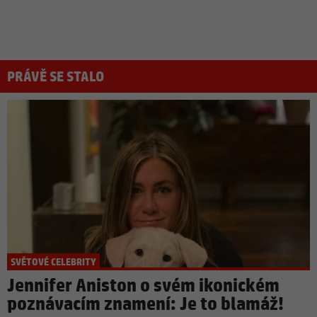
PRÁVĚ SE STALO
SVĚTOVÉ CELEBRITY
Jennifer Aniston o svém ikonickém
poznávacím znamení: Je to blamáž!