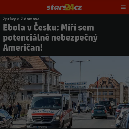
Hl
m
Zprávy
>
Z domova
Nacházíte
Ebola v Česku: Míří sem
se
zde:
potenciálně nebezpečný
Američan!