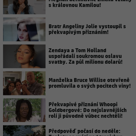
s královnou Kamilou!
Bratr Angeliny Jolie vystoupil s
překvapivým přiznáním!
Zendaya a Tom Holland
uspořádali soukromou oslavu
svatby. Za půl milionu dolarů!
Manželka Bruce Willise otevřeně
promluvila o svých pocitech viny!
Překvapivé přiznání Whoopi
Goldbergové: Do nejslavnějších
rolí ji původně vůbec nechtěli!
Předpověď počasí do neděle: