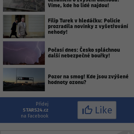
Víme, kde ho lidé najdou!
Filip Turek v hledáčku: Policie
prozradila novinky z vyšetřování
nehody!
Počasí dnes: Česko spláchnou
další nebezpečné bouřky!
Pozor na smog! Kde jsou zvýšené
hodnoty ozonu?
Přidej
Like
STARS24.cz
na Facebook