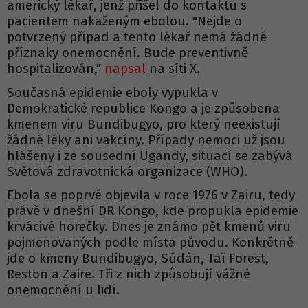
americký lékař, jenž přišel do kontaktu s
pacientem nakaženým ebolou. "Nejde o
potvrzený případ a tento lékař nemá žádné
příznaky onemocnění. Bude preventivně
hospitalizován,"
napsal
na síti X.
Současná epidemie eboly vypukla v
Demokratické republice Kongo a je způsobena
kmenem viru Bundibugyo, pro který neexistují
žádné léky ani vakcíny. Případy nemoci už jsou
hlášeny i ze sousední Ugandy, situací se zabývá
Světová zdravotnická organizace (WHO).
Ebola se poprvé objevila v roce 1976 v Zairu, tedy
právě v dnešní DR Kongo, kde propukla epidemie
krvácivé horečky. Dnes je známo pět kmenů viru
pojmenovaných podle místa původu. Konkrétně
jde o kmeny Bundibugyo, Súdán, Taï Forest,
Reston a Zaire. Tři z nich způsobují vážné
onemocnění u lidí.