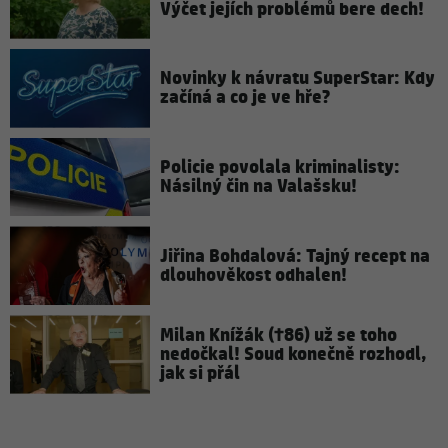
Výčet jejích problémů bere dech!
Novinky k návratu SuperStar: Kdy
začíná a co je ve hře?
Policie povolala kriminalisty:
Násilný čin na Valašsku!
Jiřina Bohdalová: Tajný recept na
dlouhověkost odhalen!
Milan Knížák (†86) už se toho
nedočkal! Soud konečně rozhodl,
jak si přál