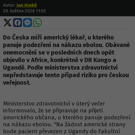
Autor:
Jan Hrabě
20. května 2026 11:55
Sdílet
Sdílet
Sdílet
Sdílet
na
na
na
na
X
Facebooku
Messengeru
WhatsApp
Do Česka míří americký lékař, u kterého
panuje podezření na nákazu ebolou. Obávané
onemocnění se v posledních dnech opět
objevilo v Africe, konkrétně v DR Kongo a
Ugandě. Podle ministerstva zdravotnictví
nepředstavuje tento případ riziko pro českou
veřejnost.
Ministerstvo zdravotnictví v úterý večer
informovalo, že se připravuje na přijetí
amerického občana, u kterého panuje podezření
na nákazu ebolou. "Na žádost americké strany
bude pacient převezen z Ugandy do Fakultní