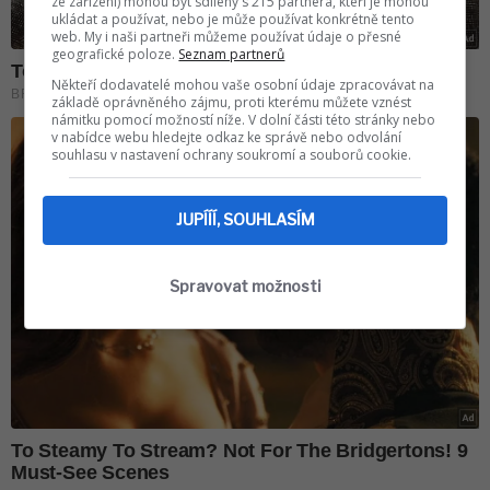
ze zařízení) mohou být sdíleny s 215 partnera, kteří je mohou
ukládat a používat, nebo je může používat konkrétně tento
web. My i naši partneři můžeme používat údaje o přesné
geografické poloze.
Seznam partnerů
Někteří dodavatelé mohou vaše osobní údaje zpracovávat na
základě oprávněného zájmu, proti kterému můžete vznést
námitku pomocí možností níže. V dolní části této stránky nebo
v nabídce webu hledejte odkaz ke správě nebo odvolání
souhlasu v nastavení ochrany soukromí a souborů cookie.
JUPÍÍÍ, SOUHLASÍM
Spravovat možnosti