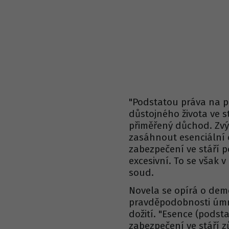
"Podstatou práva na 
důstojného života ve s
přiměřený důchod. Zvý
zasáhnout esenciální
zabezpečení ve stáří p
excesivní. To se však 
soud.
Novela se opírá o dem
pravděpodobnosti úmrt
dožití. "Esence (pods
zabezpečení ve stáří z