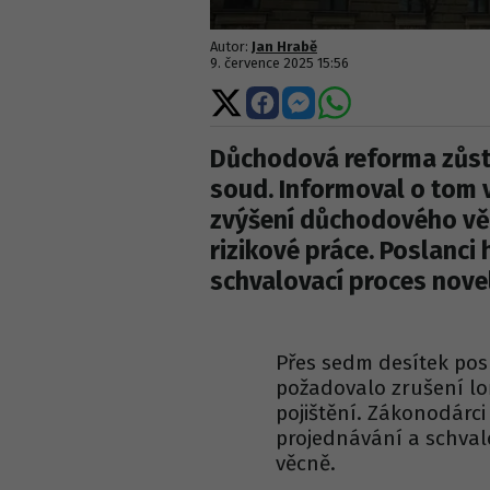
Autor:
Jan Hrabě
9. července 2025 15:56
Sdílet
Sdílet
Sdílet
Sdílet
na
na
na
na
X
Facebooku
Messengeru
WhatsApp
Důchodová reforma zůstá
soud. Informoval o tom v
zvýšení důchodového věk
rizikové práce. Poslanci
schvalovací proces nove
Přes sedm desítek pos
požadovalo zrušení l
pojištění. Zákonodárci
projednávání a schval
věcně.