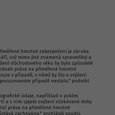
přiměřené hmotné zabezpečení je záruka
táří, což mimo jiné znamená spravedlivý a
šení důchodového věku by bylo způsobilé
 obsah práva na přiměřené hmotné
ouze v případě, v němž by šlo o zvýšení
v posuzovaném případě nestalo," podotkl
ografické údaje, například o pokles
í a s ním spjaté zvýšení očekávané doby
tata) práva na přiměřené hmotné
ůstává zachována," prohlásili soudci.