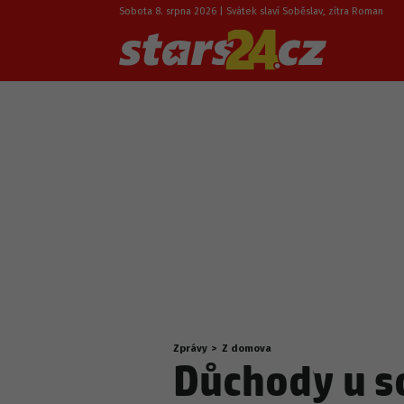
Sobota 8. srpna 2026 | Svátek slaví Soběslav, zítra Roman
Zprávy
>
Z domova
Nacházíte
Důchody u s
se
zde: