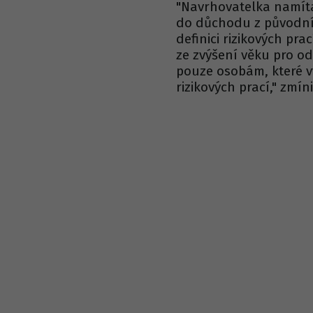
"Navrhovatelka namít
do důchodu z původníc
definici rizikových pr
ze zvýšení věku pro 
pouze osobám, které vy
rizikových prací," zmín