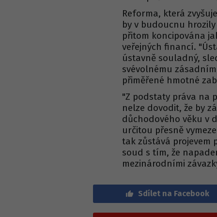
Reforma, která zvyšuj
by v budoucnu hrozily
přitom koncipována j
veřejných financí. "Úst
ústavně souladný, sle
svévolnému zásadnímu
přiměřené hmotné zabez
"Z podstaty práva na 
nelze dovodit, že by 
důchodového věku v dů
určitou přesně vymeze
tak zůstává projevem 
soud s tím, že napade
mezinárodními závazky
Sdílet na Facebook