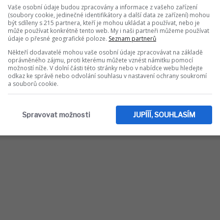
aplněno. Soud nicméně vyzval poslance,
Vaše osobní údaje budou zpracovány a informace z vašeho zařízení
(soubory cookie, jedinečné identifikátory a další data ze zařízení) mohou
ormu sněmovního jednacího řádu, aby
být sdíleny s 215 partnera, kteří je mohou ukládat a používat, nebo je
 dostojí principu rozhodování vycházejícího z
může používat konkrétně tento web. My i naši partneři můžeme používat
údaje o přesné geografické poloze.
Seznam partnerů
é svobodným hlasováním i principu ochrany
Někteří dodavatelé mohou vaše osobní údaje zpracovávat na základě
oprávněného zájmu, proti kterému můžete vznést námitku pomocí
ěcnými výtkami poslanců hnutí ANO a zmínili,
možností níže. V dolní části této stránky nebo v nabídce webu hledejte
odkaz ke správě nebo odvolání souhlasu v nastavení ochrany soukromí
řezkumu aplikace i interpretace sociálních
a souborů cookie.
dle nich o otázky politické, které jsou
átního rozpočtu.
Spravovat možnosti
JUPÍÍÍ, SOUHLASÍM