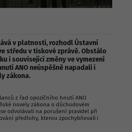
vá v platnosti, rozhodl Ústavní
e středu v tiskové zprávě. Obstálo
u i související změny ve vymezení
 hnutí ANO neúspěšně napadali i
ly zákona.
lanců z řad opozičního hnutí ANO
oňské novely zákona o důchodovém
 se odvolávali na porušení pravidel při
ování předlohy, kterou zpochybňovali i