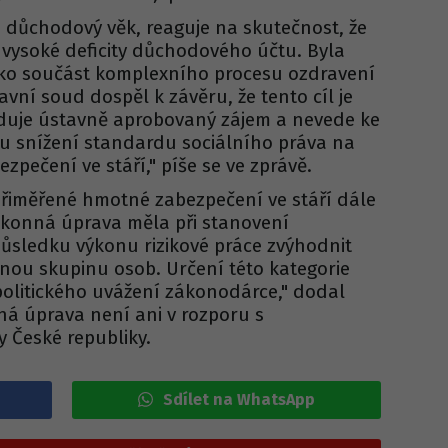
e důchodový věk, reaguje na skutečnost, že
 vysoké deficity důchodového účtu. Byla
ako součást komplexního procesu ozdravení
avní soud dospěl k závěru, že tento cíl je
duje ústavně aprobovaný zájem a nevede ke
 snížení standardu sociálního práva na
pečení ve stáří," píše se ve zprávě.
přiměřené hmotné zabezpečení ve stáří dále
zákonná úprava měla při stanovení
sledku výkonu rizikové práce zvýhodnit
nou skupinu osob. Určení této kategorie
politického uvážení zákonodárce," dodal
ná úprava není ani v rozporu s
 České republiky.
Sdílet na WhatsApp