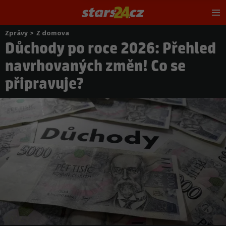
Hl
m
Zprávy
>
Z domova
Nacházíte
Důchody po roce 2026: Přehled
se
zde:
navrhovaných změn! Co se
připravuje?