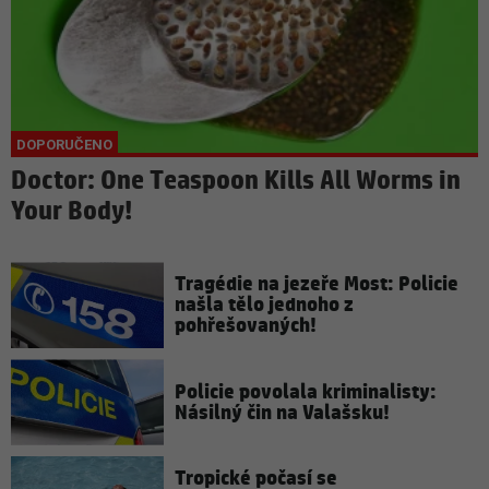
Doctor: One Teaspoon Kills All Worms in
Your Body!
Tragédie na jezeře Most: Policie
našla tělo jednoho z
pohřešovaných!
Policie povolala kriminalisty:
Násilný čin na Valašsku!
Tropické počasí se