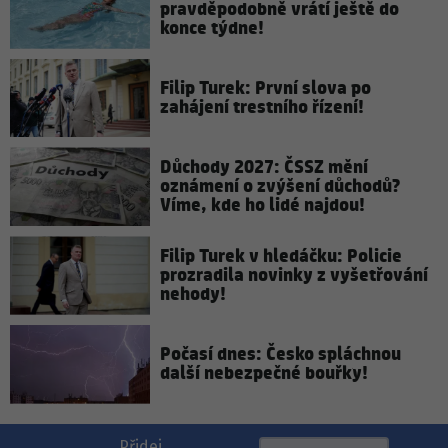
pravděpodobně vrátí ještě do
konce týdne!
Filip Turek: První slova po
zahájení trestního řízení!
Důchody 2027: ČSSZ mění
oznámení o zvýšení důchodů?
Víme, kde ho lidé najdou!
Filip Turek v hledáčku: Policie
prozradila novinky z vyšetřování
nehody!
Počasí dnes: Česko spláchnou
další nebezpečné bouřky!
Přidej