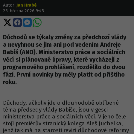
Autor:
Jan Hrabě
25. března 2026 9:45
Sdílet
Sdílet
Sdílet
Sdílet
na
na
na
na
X
Facebooku
Messengeru
WhatsApp
Důchodů se týkaly změny za předchozí vlády
a nevyhnou se jim ani pod vedením Andreje
Babiš (ANO). Ministerstvo práce a sociálních
věcí si plánované úpravy, které vycházejí z
programového prohlášení, rozdělilo do dvou
fází. První novinky by měly platit od příštího
roku.
Důchody, ačkoliv jde o dlouhodobě oblíbené
téma předsedy vlády Babiše, jsou v gesci
ministerstva práce a sociálních věcí. V jeho čele
stojí premiérův stranický kolega Aleš Juchelka,
jenž tak má na starosti revizi důchodové reformy