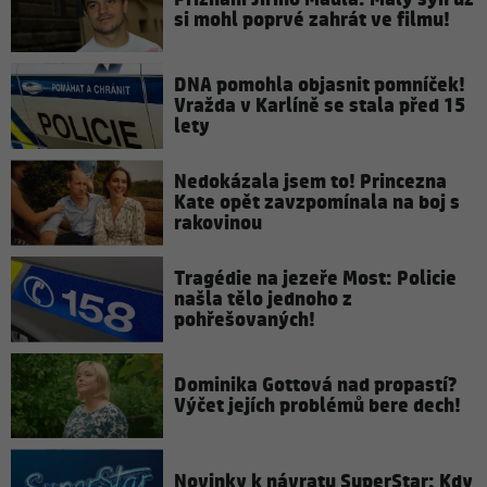
si mohl poprvé zahrát ve filmu!
DNA pomohla objasnit pomníček!
Vražda v Karlíně se stala před 15
lety
Nedokázala jsem to! Princezna
Kate opět zavzpomínala na boj s
rakovinou
Tragédie na jezeře Most: Policie
našla tělo jednoho z
pohřešovaných!
Dominika Gottová nad propastí?
Výčet jejích problémů bere dech!
Novinky k návratu SuperStar: Kdy