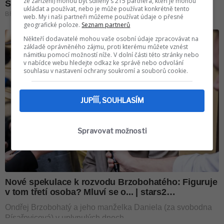
ze zařízení) mohou být sdíleny s 215 partnera, kteří je mohou
ukládat a používat, nebo je může používat konkrétně tento
web. My i naši partneři můžeme používat údaje o přesné
geografické poloze.
Seznam partnerů
Někteří dodavatelé mohou vaše osobní údaje zpracovávat na
základě oprávněného zájmu, proti kterému můžete vznést
námitku pomocí možností níže. V dolní části této stránky nebo
v nabídce webu hledejte odkaz ke správě nebo odvolání
souhlasu v nastavení ochrany soukromí a souborů cookie.
JUPÍÍÍ, SOUHLASÍM
Spravovat možnosti