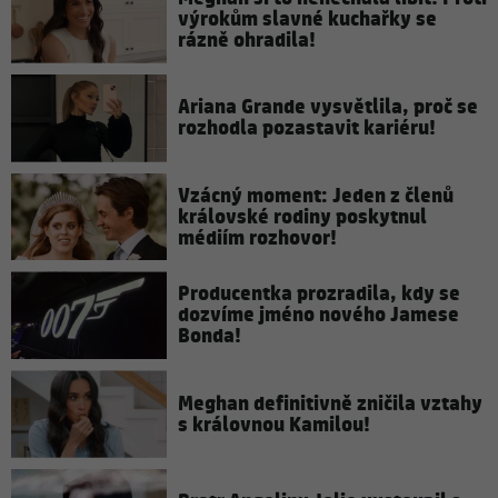
výrokům slavné kuchařky se
rázně ohradila!
Ariana Grande vysvětlila, proč se
rozhodla pozastavit kariéru!
Vzácný moment: Jeden z členů
královské rodiny poskytnul
médiím rozhovor!
Producentka prozradila, kdy se
dozvíme jméno nového Jamese
Bonda!
Meghan definitivně zničila vztahy
s královnou Kamilou!