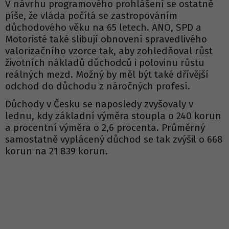
V návrhu programového prohlášení se ostatně
píše, že vláda počítá se zastropováním
důchodového věku na 65 letech. ANO, SPD a
Motoristé také slibují obnovení spravedlivého
valorizačního vzorce tak, aby zohledňoval růst
životních nákladů důchodců i polovinu růstu
reálných mezd. Možný by měl být také dřívější
odchod do důchodu z náročných profesí.
Důchody v Česku se naposledy zvyšovaly v
lednu, kdy základní výměra stoupla o 240 korun
a procentní výměra o 2,6 procenta. Průměrný
samostatně vyplácený důchod se tak zvýšil o 668
korun na 21 839 korun.