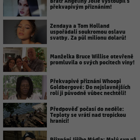
Bratr Angeliny Jolie vystoupil s
překvapivým přiznáním!
Zendaya a Tom Holland
uspořádali soukromou oslavu
svatby. Za půl milionu dolarů!
Manželka Bruce Willise otevřeně
promluvila o svých pocitech viny!
Překvapivé přiznání Whoopi
Goldbergové: Do nejslavnějších
rolí ji původně vůbec nechtěli!
Předpověď počasí do neděle:
Teploty se vrátí nad tropickou
hranici!
Přiznání Jiřího Mádla: Malý syn už