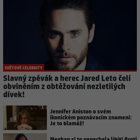
SVĚTOVÉ CELEBRITY
Slavný zpěvák a herec Jared Leto čelí
obviněním z obtěžování nezletilých
dívek!
Jennifer Aniston o svém
ikonickém poznávacím znamení:
Je to blamáž!
Meghan si to nenechala líbit! Proti