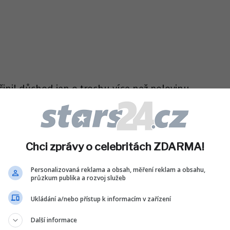
 činil důchod jen o trochu více než polovinu
 v roce 2026. Celkově za naší vlády důchody
 dodal ministr Jurečka.
le platí, že důchody jsou
historii České republiky. Podle aktuálních
Chci zprávy o celebritách ZDARMA!
tedy během posledních deseti let, vzrostou
 procent více než ceny.
Personalizovaná reklama a obsah, měření reklam a obsahu,
průzkum publika a rozvoj služeb
Sdílet na WhatsApp
Ukládání a/nebo přístup k informacím v zařízení
Další informace
IT DO DISKUZE (0 PŘÍSPĚVKŮ)