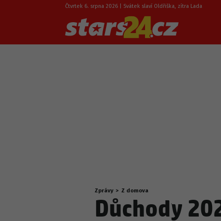
Čtvrtek 6. srpna 2026 | Svátek slaví Oldřiška, zítra Lada
Zprávy
>
Z domova
Nacházíte
Důchody 202
se
zde: