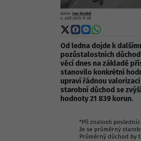
Autor:
Jan Hrabě
4. září 2025 17:38
Sdílet
Sdílet
Sdílet
Sdílet
na
na
na
na
X
Facebooku
Messengeru
WhatsApp
Od ledna dojde k dalšímu
pozůstalostních důchodů
věcí dnes na základě pří
stanovilo konkrétní hodn
upraví řádnou valorizaci
starobní důchod se zvýš
hodnoty 21 839 korun.
"Při znalosti poslední
že se průměrný starob
Průměrný důchod by ta