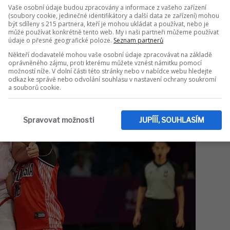
Vaše osobní údaje budou zpracovány a informace z vašeho zařízení
(soubory cookie, jedinečné identifikátory a další data ze zařízení) mohou
být sdíleny s 215 partnera, kteří je mohou ukládat a používat, nebo je
může používat konkrétně tento web. My i naši partneři můžeme používat
údaje o přesné geografické poloze.
Seznam partnerů
Někteří dodavatelé mohou vaše osobní údaje zpracovávat na základě
oprávněného zájmu, proti kterému můžete vznést námitku pomocí
možností níže. V dolní části této stránky nebo v nabídce webu hledejte
odkaz ke správě nebo odvolání souhlasu v nastavení ochrany soukromí
a souborů cookie.
Spravovat možnosti
JUPÍÍÍ, SOUHLASÍM