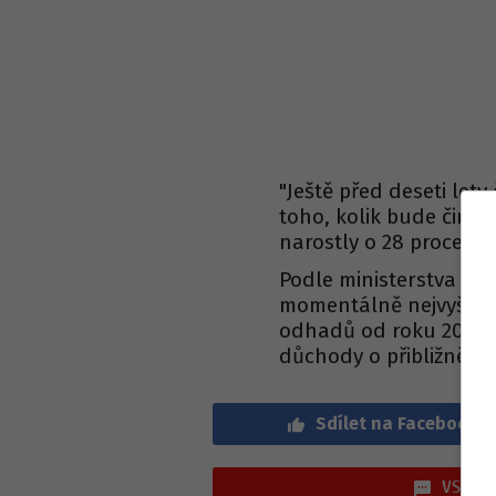
"Ještě před deseti lety
toho, kolik bude činit
narostly o 28 procent,"
Podle ministerstva stá
momentálně nejvyšší v 
odhadů od roku 2016, 
důchody o přibližně 18
Sdílet na Facebook
VSTOUP