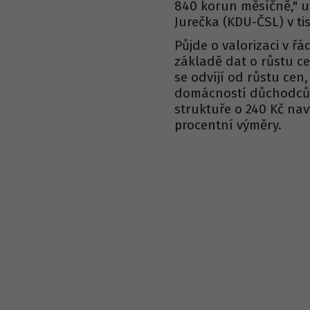
840 korun měsíčně," uv
Jurečka (KDU-ČSL) v t
Půjde o valorizaci v 
základě dat o růstu 
se odvíjí od růstu cen
domácností důchodců.
struktuře o 240 Kč na
procentní výměry.