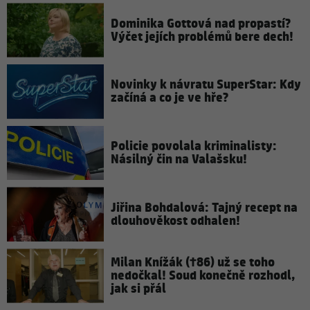
Dominika Gottová nad propastí?
Výčet jejích problémů bere dech!
Novinky k návratu SuperStar: Kdy
začíná a co je ve hře?
Policie povolala kriminalisty:
Násilný čin na Valašsku!
Jiřina Bohdalová: Tajný recept na
dlouhověkost odhalen!
Milan Knížák (†86) už se toho
nedočkal! Soud konečně rozhodl,
jak si přál