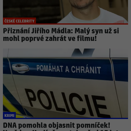
ČESKÉ CELEBRITY
Přiznání Jiřího Mádla: Malý syn už si
mohl poprvé zahrát ve filmu!
KRIMI
DNA pomohla objasnit pomníček!