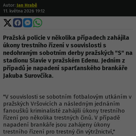
Autor:
Jan Hrabě
11. května 2026 19:12
Sdílet
Sdílet
Sdílet
Sdílet
na
na
na
na
X
Facebooku
Messengeru
WhatsApp
Pražská policie v několika případech zahájila
úkony trestního řízení v souvislosti s
nedohraným sobotním derby pražských "S" na
stadionu Slavie v pražském Edenu. Jedním z
případů je napadení sparťanského brankáře
Jakuba Surovčíka.
"V souvislosti se sobotním fotbalovým utkáním v
pražských Vršovicích a následným jednáním
fanoušků kriminalisté zahájili úkony trestního
řízení pro několika trestných činů. V případě
napadení brankáře jsou zahájeny úkony
trestního řízení pro trestný čin výtržnictví,"