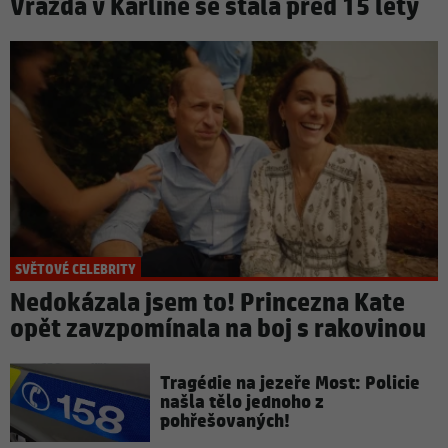
Vražda v Karlíně se stala před 15 lety
SVĚTOVÉ CELEBRITY
Nedokázala jsem to! Princezna Kate
opět zavzpomínala na boj s rakovinou
Tragédie na jezeře Most: Policie
našla tělo jednoho z
pohřešovaných!