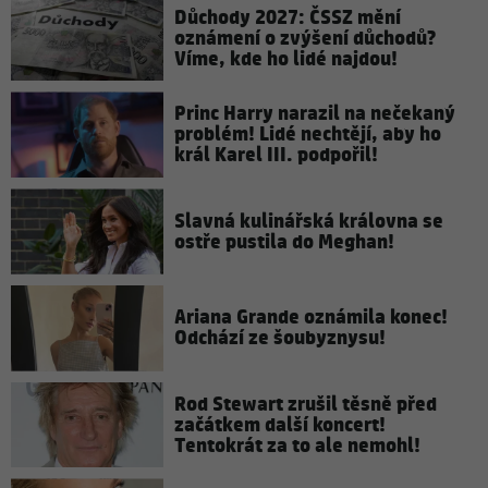
Důchody 2027: ČSSZ mění
oznámení o zvýšení důchodů?
Víme, kde ho lidé najdou!
Princ Harry narazil na nečekaný
problém! Lidé nechtějí, aby ho
král Karel III. podpořil!
Slavná kulinářská královna se
ostře pustila do Meghan!
Ariana Grande oznámila konec!
Odchází ze šoubyznysu!
Rod Stewart zrušil těsně před
začátkem další koncert!
Tentokrát za to ale nemohl!