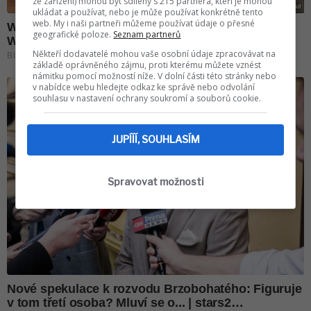
ze zařízení) mohou být sdíleny s 215 partnera, kteří je mohou
ukládat a používat, nebo je může používat konkrétně tento
web. My i naši partneři můžeme používat údaje o přesné
geografické poloze.
Seznam partnerů
Někteří dodavatelé mohou vaše osobní údaje zpracovávat na
základě oprávněného zájmu, proti kterému můžete vznést
námitku pomocí možností níže. V dolní části této stránky nebo
v nabídce webu hledejte odkaz ke správě nebo odvolání
souhlasu v nastavení ochrany soukromí a souborů cookie.
JUPÍÍÍ, SOUHLASÍM
Spravovat možnosti