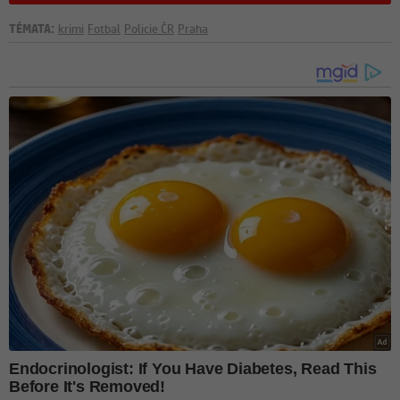
TÉMATA:
krimi
Fotbal
Policie ČR
Praha