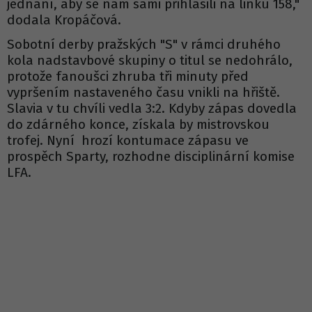
jednání, aby se nám sami přihlásili na linku 158,"
dodala Kropáčová.
Sobotní derby pražských "S" v rámci druhého
kola nadstavbové skupiny o titul se nedohrálo,
protože fanoušci zhruba tři minuty před
vypršením nastaveného času vnikli na hřiště.
Slavia v tu chvíli vedla 3:2. Kdyby zápas dovedla
do zdárného konce, získala by mistrovskou
trofej. Nyní hrozí kontumace zápasu ve
prospěch Sparty, rozhodne disciplinární komise
LFA.