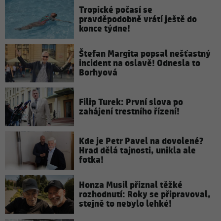
Tropické počasí se
pravděpodobně vrátí ještě do
konce týdne!
Štefan Margita popsal nešťastný
incident na oslavě! Odnesla to
Borhyová
Filip Turek: První slova po
zahájení trestního řízení!
Kde je Petr Pavel na dovolené?
Hrad dělá tajnosti, unikla ale
fotka!
Honza Musil přiznal těžké
rozhodnutí: Roky se připravoval,
stejně to nebylo lehké!