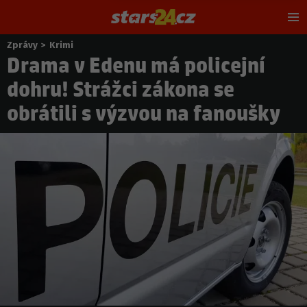
Hl
m
Zprávy
>
Krimi
Nacházíte
Drama v Edenu má policejní
se
zde:
dohru! Strážci zákona se
obrátili s výzvou na fanoušky