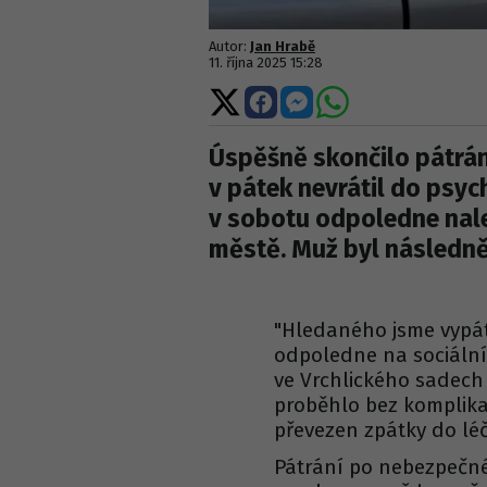
Autor:
Jan Hrabě
11. října 2025 15:28
Sdílet
Sdílet
Sdílet
Sdílet
na
na
na
na
X
Facebooku
Messengeru
WhatsApp
Úspěšně skončilo pátrán
v pátek nevrátil do psych
v sobotu odpoledne nale
městě. Muž byl následně
"Hledaného jsme vypát
odpoledne na sociální 
ve Vrchlického sadech
proběhlo bez komplika
převezen zpátky do lé
Pátrání po nebezpečné