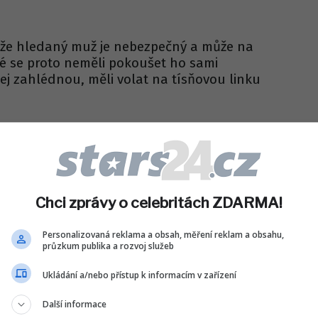
i, že hledaný muž je nebezpečný a může na
dé se proto neměli pokoušet ho sami
 jej zahlédnou, měli volat na tísňovou linku
Sdílet na WhatsApp
IT DO DISKUZE (0 PŘÍSPĚVKŮ)
Chci zprávy o celebritách ZDARMA!
Personalizovaná reklama a obsah, měření reklam a obsahu,
průzkum publika a rozvoj služeb
Ukládání a/nebo přístup k informacím v zařízení
Další informace