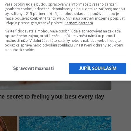
Vaše osobní údaje budou zpracovány a informace z vašeho zařízení
(soubory cookie, jedinečné identifikátory a další data ze zařízení) mohou
být sdíleny s 215 partnera, kteří je mohou ukládat a používat, nebo je
může používat konkrétně tento web. My i naši partneři můžeme používat
údaje o přesné geografické poloze.
Seznam partnerů
Někteří dodavatelé mohou vaše osobní údaje zpracovávat na základě
oprávněného zájmu, proti kterému můžete vznést námitku pomocí
možností níže. V dolní části této stránky nebo v nabídce webu hledejte
odkaz ke správě nebo odvolání souhlasu v nastavení ochrany soukromí
a souborů cookie.
Spravovat možnosti
JUPÍÍÍ, SOUHLASÍM