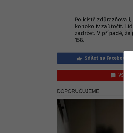
Policisté zdůrazňoval
kohokoliv zaútočit. Li
zadržet. V případě, že
158.
Sdílet na Facebook
VSTOUP