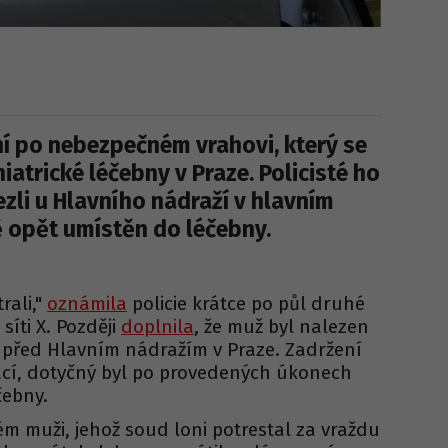
í po nebezpečném vrahovi, který se
iatrické léčebny v Praze. Policisté ho
zli u Hlavního nádraží v hlavním
 opět umístěn do léčebny.
rali,"
oznámila
policie krátce po půl druhé
síti X. Později
doplnila
, že muž byl nalezen
 před Hlavním nádražím v Praze. Zadržení
cí, dotyčný byl po provedených úkonech
čebny.
m muži, jehož soud loni potrestal za vraždu