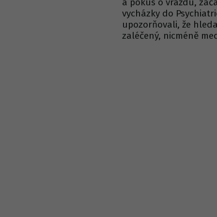
a pokus o vraždu, zača
vycházky do Psychiatri
upozorňovali, že hleda
zaléčený, nicméně med