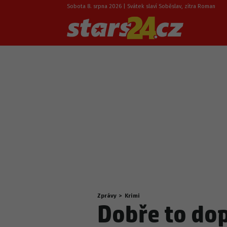
Sobota 8. srpna 2026 | Svátek slaví Soběslav, zítra Roman
Zprávy
>
Krimi
Nacházíte
Dobře to dop
se
zde: